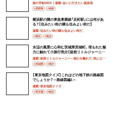
旅の手帖WEB
連載：会いに行きたい温泉宿
#長野県
#旅館
横浜駅の隣の東急東横線「反町駅」には何があ
る？【住みたい街の隣も住みよい街だ】
連載：住みたい街の隣も住みよい街だ
#横浜
#散歩
水辺の風景に心和む茨城県茨城町。埋もれた魅
力に触れて小旅行気分【徒然リトルジャーニ
ー】
連載：徒然リトルジャーニー～都心を離れて、気になる土地へ
#茨城県
#旅行
【東京地図クイズ】これはどの地下鉄の路線図
でしょうか？～路線図編1～
連載：東京地図クイズ
#東京都
#散歩