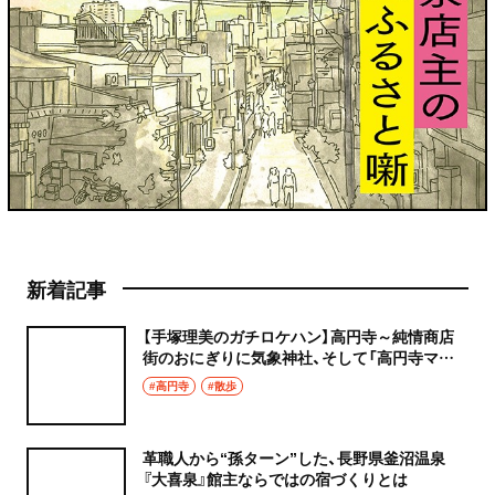
新着記事
【手塚理美のガチロケハン】高円寺～純情商店
街のおにぎりに気象神社、そして「高円寺マシ
タ」へ！
#高円寺
#散歩
革職人から“孫ターン”した、長野県釜沼温泉
『大喜泉』館主ならではの宿づくりとは