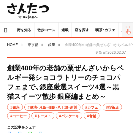
街を知る
散歩コース
連載
店を探す
喫茶・カフェ
居酒屋
HOME
東京都
銀座
創業400年の老舗の粟ぜんざいからベル
更新日：2026.02.07
創業400年の老舗の粟ぜんざいからベ
ルギー発ショコラトリーのチョコパ
フェまで、銀座厳選スイーツ4選～黒
猫スイーツ散歩 銀座編まとめ～
#銀座
#築地・月島・佃島・八丁堀・新川
#カフェ
#喫茶店
#コーヒー
#トースト
#パンケーキ
#老舗
この記事をシェア