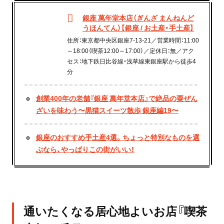
銀座 萬年堂本店（ぎんざ まんねんど
うほんてん）【銀座 / お土産・手土産】
住所：東京都中央区銀座7-13-21／営業時間：11:00
～18:00（喫茶12:00～17:00）／定休日：無／アク
セス：地下鉄日比谷線・浅草線東銀座駅から徒歩4
分
創業400年の老舗『銀座 萬年堂本店』で絶品の粟ぜん
ざいを味わう〜黒猫スイーツ散歩 銀座編19〜
銀座のおすすめ手土産4選。ちょっと特別なものを選
ぶなら、やっぱりこの街がいい！
通いたくなる居心地よいお店『喫茶