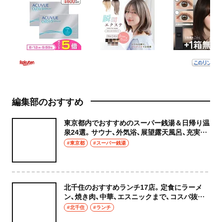
編集部のおすすめ
東京都内でおすすめのスーパー銭湯＆日帰り温
泉24選。サウナ、外気浴、展望露天風呂、充実の
癒やし空間へ
#東京都
#スーパー銭湯
北千住のおすすめランチ17店。定食にラーメ
ン、焼き肉、中華、エスニックまで、コスパ抜群
な店もおしゃれな店も網羅してご紹介！
#北千住
#ランチ