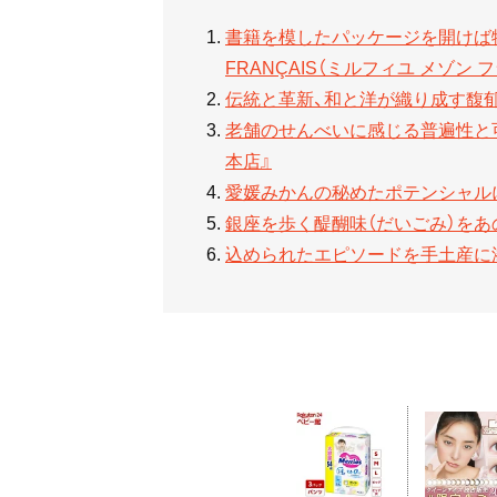
書籍を模したパッケージを開けば物語が始
FRANÇAIS（ミルフィユ メゾン 
伝統と革新、和と洋が織り成す馥郁
老舗のせんべいに感じる普遍性と可能性
本店』
愛媛みかんの秘めたポテンシャルにワ
銀座を歩く醍醐味（だいごみ）を
込められたエピソードを手土産に