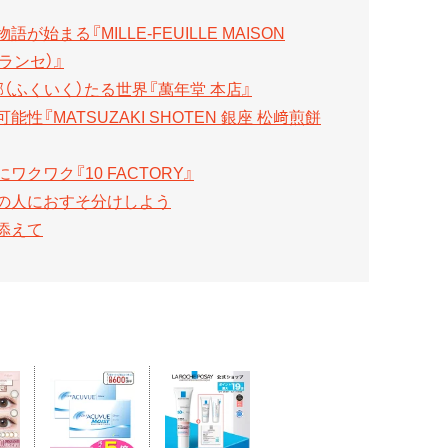
まる『MILLE‐FEUILLE MAISON
フランセ）』
（ふくいく）たる世界『萬年堂 本店』
『MATSUZAKI SHOTEN 銀座 松﨑煎餅
クワク『10 FACTORY』
あの人におすそ分けしよう
添えて