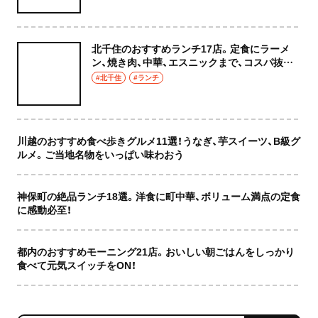
北千住のおすすめランチ17店。定食にラーメ
ン、焼き肉、中華、エスニックまで、コスパ抜群
な店もおしゃれな店も網羅してご紹介！
#北千住
#ランチ
川越のおすすめ食べ歩きグルメ11選！うなぎ、芋スイーツ、B級グ
ルメ。ご当地名物をいっぱい味わおう
神保町の絶品ランチ18選。洋食に町中華、ボリューム満点の定食
に感動必至！
都内のおすすめモーニング21店。おいしい朝ごはんをしっかり
食べて元気スイッチをON！