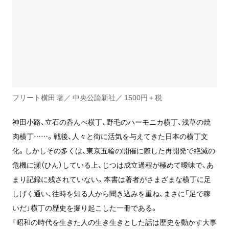
フリート横田 著／ 中央公論新社／ 1500円＋税
神田小路、立石の呑んべ横丁、野毛のハーモニカ横丁、浅草の焼
肉横丁……。戦後、人々と街に活気を与えてきた日本の横丁文
化。しかしその多くは、東京五輪の開催に際した再開発で絶滅の
危機に瀕（ひん）している上、じつは成立過程が極めて曖昧で、あ
まり記録に残されていない。本書は著者がさまざまな横丁に足
しげく通い、往時を知る人から聞き込みを重ね、まさに「足で稼
いだ」横丁の歴史を掘り起こした一冊である。
「昭和の時代を生きた人の生き生きとした話は歴史を動かす大事