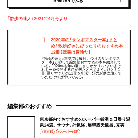
Amazonでみる
『散歩の達人』2021年4月号より
2020年の「サンポマスター本」まと
め！ 散歩好きにぴったりのおすすめ本
12冊【読書は冒険だ】
『散歩の達人』本誌では毎月、「今月のサンポマス
ター本」と称して編集部おすすめの本を紹介して
いる。2020年も年の瀬にさしかかり、いよいよそ
れを一斉公開する時が来たと言えよう。ひと月1
冊、選りすぐりの12冊を年末年始のお供に加えて
いただければ幸いである。
編集部のおすすめ
東京都内でおすすめのスーパー銭湯＆日帰り温
泉24選。サウナ、外気浴、展望露天風呂、充実の
癒やし空間へ
#東京都
#スーパー銭湯