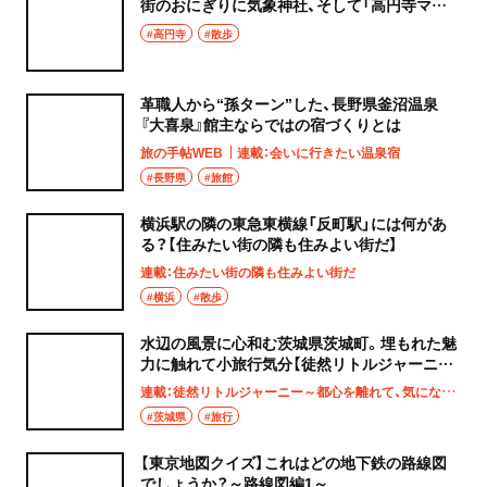
街のおにぎりに気象神社、そして「高円寺マシ
タ」へ！
#高円寺
#散歩
革職人から“孫ターン”した、長野県釜沼温泉
『大喜泉』館主ならではの宿づくりとは
旅の手帖WEB
連載：会いに行きたい温泉宿
#長野県
#旅館
横浜駅の隣の東急東横線「反町駅」には何があ
る？【住みたい街の隣も住みよい街だ】
連載：住みたい街の隣も住みよい街だ
#横浜
#散歩
水辺の風景に心和む茨城県茨城町。埋もれた魅
力に触れて小旅行気分【徒然リトルジャーニ
ー】
連載：徒然リトルジャーニー～都心を離れて、気になる土地へ
#茨城県
#旅行
【東京地図クイズ】これはどの地下鉄の路線図
でしょうか？～路線図編1～