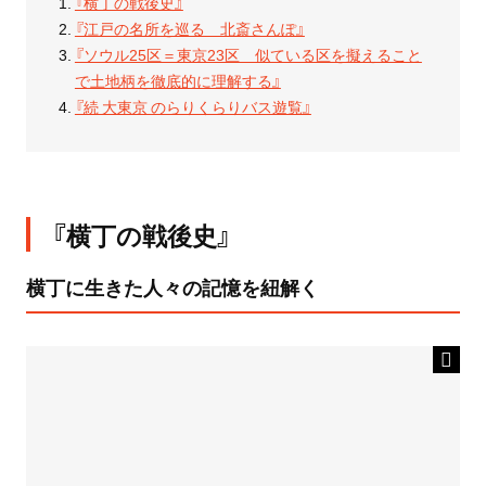
『横丁の戦後史』
『江戸の名所を巡る 北斎さんぽ』
『ソウル25区＝東京23区 似ている区を擬えること
で土地柄を徹底的に理解する』
『続 大東京 のらりくらりバス遊覧』
『横丁の戦後史』
横丁に生きた人々の記憶を紐解く