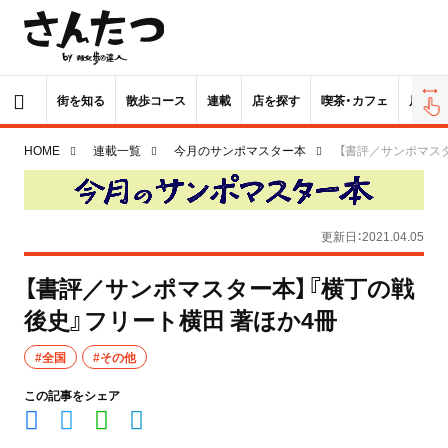
街を知る
散歩コース
連載
店を探す
喫茶・カフェ
居酒屋
HOME
連載一覧
今月のサンポマスター本
【書評／サンポマスタ
更新日：2021.04.05
【書評／サンポマスター本】『横丁の戦
後史』フリート横田 著ほか4冊
#全国
#その他
この記事をシェア