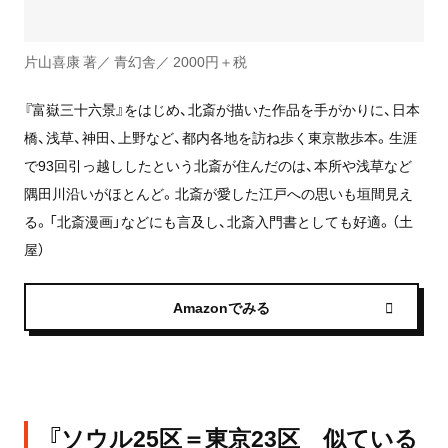
片山喜康 著／ 青幻舎／ 2000円＋税
『富嶽三十六景』をはじめ、北斎が描いた作品を手がかりに、日本
橋、浅草、神田、上野など、都内各地を訪ね歩く東京散歩本。生涯
で93回引っ越ししたという北斎が住んだのは、本所や浅草など
隅田川沿いがほとんど。北斎が愛した江戸への思いも垣間見え
る。「北斎漫画」などにも言及し、北斎入門書としても好適。（土
屋）
Amazonでみる
『ソウル25区＝東京23区 似ている