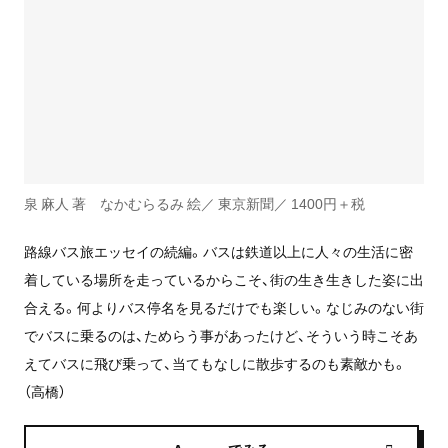
泉 麻人 著 なかむらるみ 絵／ 東京新聞／ 1400円＋税
路線バス旅エッセイの続編。バスは鉄道以上に人々の生活に密
着している場所を走っているからこそ、街の生き生きした姿に出
合える。何よりバス停名を見るだけでも楽しい。なじみのない街
でバスに乗るのは、ためらう事があったけど、そういう時こそあ
えてバスに飛び乗って、当てもなしに散歩するのも素敵かも。
（高橋）