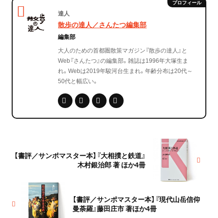
達人
散歩の達人／さんたつ編集部
編集部
大人のための首都圏散策マガジン『散歩の達人』と
Web『さんたつ』の編集部。雑誌は1996年大塚生ま
れ。Webは2019年駿河台生まれ。年齢分布は20代～
50代と幅広い。
【書評／サンポマスター本】『大相撲と鉄道』
木村銀治郎 著 ほか4冊
【書評／サンポマスター本】『現代山岳信仰
曼荼羅』藤田庄市 著ほか4冊