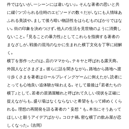
件ではないが、一シーンには違いない」。そんな著者の思いと共
に綴（つづ）られる往時のエピソードの数々だが、なにも人情味あ
ふれる美談や、まして後ろ暗い物語性をはらむものばかりではな
い。街の印象を決めつけず、他人の生活を見世物のように消費し
ないこと。「見ることの暴力性」としてこれらを指摘する著者の
まなざしが、戦後の混沌のなかに生まれた横丁文化を丁寧に紐解
く。
横丁を形作ったのは、店のママから、テキヤと呼ばれる露天商、
外国人などさまざま。彼らに話を聞きながら、路地から路地へ渡
り歩くさまを著者はロールプレイングゲームに例えたが、読者に
とっても心地良い追体験が味わえる。そして最後は「若者たちの
横丁」として、若者の居酒屋離れと呼ばれて久しい現状を正確に
捉えながらも、盛り場はなくならないと希望をもって締めくくら
れる。理想の再開発を語る著者の＂妄想＂も、本当にそうあって
ほしいと願うアイデアばかり。コロナ禍、密な横丁の飲み屋が恋
しくなった。（吉岡）