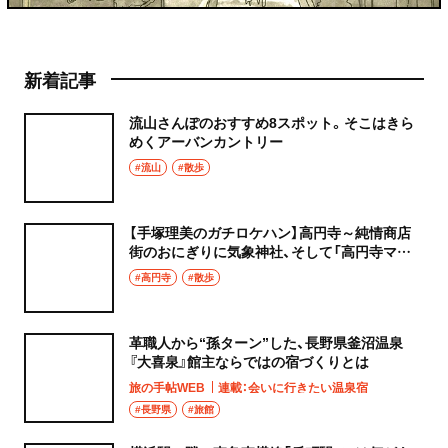
新着記事
流山さんぽのおすすめ8スポット。そこはきら
めくアーバンカントリー
#流山
#散歩
【手塚理美のガチロケハン】高円寺～純情商店
街のおにぎりに気象神社、そして「高円寺マシ
タ」へ！
#高円寺
#散歩
革職人から“孫ターン”した、長野県釜沼温泉
『大喜泉』館主ならではの宿づくりとは
旅の手帖WEB
連載：会いに行きたい温泉宿
#長野県
#旅館