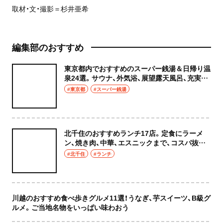
取材・文・撮影＝杉井亜希
編集部のおすすめ
東京都内でおすすめのスーパー銭湯＆日帰り温
泉24選。サウナ、外気浴、展望露天風呂、充実の
癒やし空間へ
#東京都
#スーパー銭湯
北千住のおすすめランチ17店。定食にラーメ
ン、焼き肉、中華、エスニックまで、コスパ抜群
な店もおしゃれな店も網羅してご紹介！
#北千住
#ランチ
川越のおすすめ食べ歩きグルメ11選！うなぎ、芋スイーツ、B級グ
ルメ。ご当地名物をいっぱい味わおう