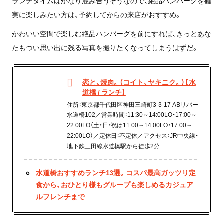
ランチタイムはかなり混み合うそうなので、絶品ハンバーグを確
実に楽しみたい方は、予約してからの来店がおすすめ。
かわいい空間で楽しむ絶品ハンバーグを前にすれば、きっとあな
たもつい思い出に残る写真を撮りたくなってしまうはずだ。
恋と、焼肉。（コイト、ヤキニク。）【水
道橋 / ランチ】
住所：東京都千代田区神田三崎町3-3-17 ABリバー
水道橋102／営業時間：11:30～14:00LO・17:00～
22:00LO（土・日・祝は11:00～14:00LO・17:00～
22:00LO）／定休日：不定休／アクセス：JR中央線・
地下鉄三田線水道橋駅から徒歩2分
水道橋おすすめランチ13選。コスパ最高ガッツリ定
食から、おひとり様もグループも楽しめるカジュア
ルフレンチまで