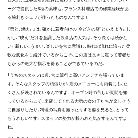
ーグで提供した6種の薬味も、フランス料理店での修業経験があ
る腕利きシェフが作ったものなんですよ」
『恋と、焼肉。』は、確かに若者向けの“今どきの店”といえよう。し
かし、“映え”だけを意識した飲食店の人気は、そう長くは続かな
い。新しい、うまい、楽しいを常に意識し、時代の流れに沿った柔
軟な変化をし続けているからこそ、この店は長きに渡って若者た
ちからの絶大な指示を得ることができているのだ。
「うちのスタッフは皆、常に流行に高いアンテナを張っていま
す。そんなスタッフの頑張りが、店のメニューにも内装にも、た
くさん反映されているんですよ。オープン時の苦しい期間を知
っているからこそ、来店してくれる大勢の女の子たちが楽しそう
に自撮りしたり、料理の写真を撮ったりする姿を見ると、とって
もうれしいです。スタッフの努力が報われた気がするんですよ
ね」