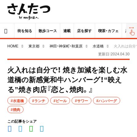
街を知る
散歩コース
連載
店を探す
喫茶・カフェ
居酒屋
HOME
東京都
神田・神保町・秋葉原
水道橋
火入れは自分で
更新日：2024.04.30
火入れは自分で！ 焼き加減を楽しむ水
道橋の新感覚和牛ハンバーグ！“映え
る”焼き肉店『恋と、焼肉。』
#水道橋
#ランチ
#ビール
#サワー
#ハンバーグ
#焼肉
この記事をシェア