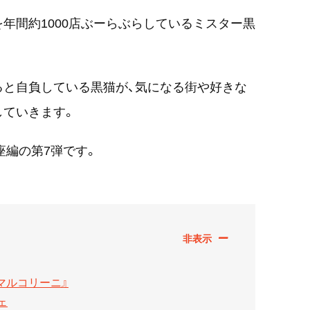
を年間約1000店ぶーらぶらしているミスター黒
ると自負している黒猫が、気になる街や好きな
していきます。
座編の第7弾です。
マルコリーニ』
ェ