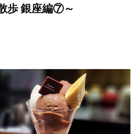
散歩 銀座編⑦～