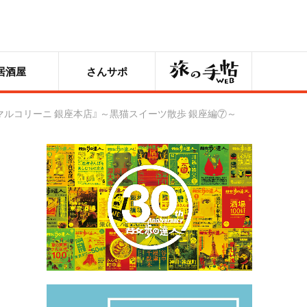
旅の手帖
居酒屋
さんサポ
ルコリーニ 銀座本店』 ～黒猫スイーツ散歩 銀座編⑦～