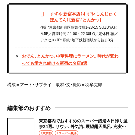
すずや 新宿本店（すずや しんじゅく
ほんてん）【新宿 / とんかつ】
住所：東京都新宿区歌舞伎町1-23-15 SUZUYAビ
ル5F／営業時間：11:00～22:30LO／定休日：無／
アクセス：JR・私鉄・地下鉄新宿駅から徒歩3分
おでん、とんかつ、中華料理にラーメン。時代が変わ
っても愛され続ける新宿の名店8選
構成＝アート・サプライ 取材・文・撮影＝羽牟克郎
編集部のおすすめ
東京都内でおすすめのスーパー銭湯＆日帰り温
泉24選。サウナ、外気浴、展望露天風呂、充実の
癒やし空間へ
#東京都
#スーパー銭湯