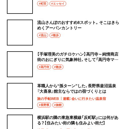
飯diary】
#町田
#エッセイ
流山さんぽのおすすめ8スポット。そこはきら
めくアーバンカントリー
#流山
#散歩
【手塚理美のガチロケハン】高円寺～純情商店
街のおにぎりに気象神社、そして「高円寺マシ
タ」へ！
#高円寺
#散歩
革職人から“孫ターン”した、長野県釜沼温泉
『大喜泉』館主ならではの宿づくりとは
旅の手帖WEB
連載：会いに行きたい温泉宿
#長野県
#旅館
横浜駅の隣の東急東横線「反町駅」には何があ
る？【住みたい街の隣も住みよい街だ】