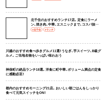
北千住のおすすめランチ17店。定食にラーメ
ン、焼き肉、中華、エスニックまで、コスパ抜群
な店もおしゃれな店も網羅してご紹介！
#北千住
#ランチ
川越のおすすめ食べ歩きグルメ11選！うなぎ、芋スイーツ、B級グ
ルメ。ご当地名物をいっぱい味わおう
神保町の絶品ランチ18選。洋食に町中華、ボリューム満点の定食
に感動必至！
都内のおすすめモーニング21店。おいしい朝ごはんをしっかり
食べて元気スイッチをON！