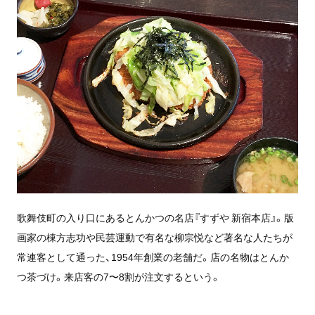
歌舞伎町の入り口にあるとんかつの名店『すずや 新宿本店』。版
画家の棟方志功や民芸運動で有名
な柳宗悦など著名な人たちが
常連客として通った、
1954年創業の老舗だ。店の名物はとんか
つ茶づけ。来店客の7〜8割が注文するという。