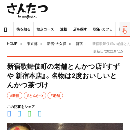
街を知る
散歩コース
連載
店を探す
喫茶・カフェ
居酒屋
HOME
東京都
新宿・大久保
新宿
新宿歌舞伎町の老舗とん
更新日：2022.07.15
新宿歌舞伎町の老舗とんかつ店『すず
や 新宿本店』。名物は2度おいしいと
んかつ茶づけ
#新宿
#とんかつ
#老舗
この記事をシェア