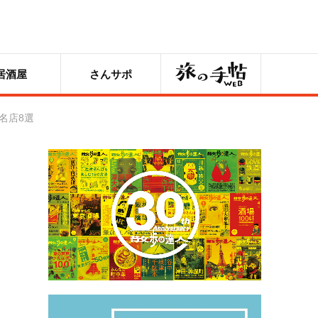
旅の手帖
居酒屋
さんサポ
名店8選