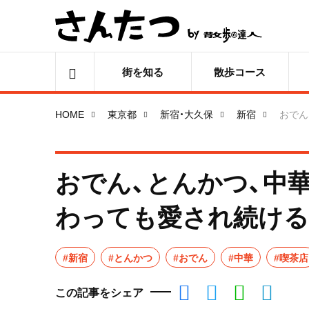
街を知る
散歩コース
HOME
東京都
新宿・大久保
新宿
おでん
おでん、とんかつ、中
わっても愛され続ける
#新宿
#とんかつ
#おでん
#中華
#喫茶店
この記事をシェア