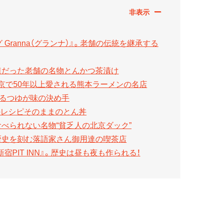
Granna（グランナ）』。老舗の伝統を継承する
連だった老舗の名物とんかつ茶漬け
京で50年以上愛される熊本ラーメンの名店
れるつゆが味の決め手
のレシピそのままのとん丼
食べられない名物“貧乏人の北京ダック”
歴史を刻む落語家さん御用達の喫茶店
宿PIT INN』。歴史は昼も夜も作られる！