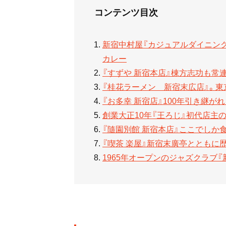
コンテンツ目次
新宿中村屋『カジュアルダイニング 
カレー
『すずや 新宿本店』棟方志功も常
『桂花ラーメン 新宿末広店』。東
『お多幸 新宿店』100年引き継が
創業大正10年『王ろじ』初代店主
『隨園別館 新宿本店』ここでしか
『喫茶 楽屋』新宿末廣亭とともに
1965年オープンのジャズクラブ『新