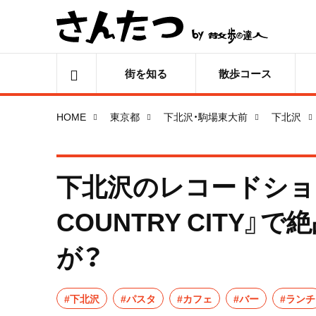
街を知る
散歩コース
HOME
東京都
下北沢・駒場東大前
下北沢
下北沢のレコードショッ
COUNTRY CITY
が？
#下北沢
#パスタ
#カフェ
#バー
#ランチ