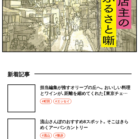
新着記事
担当編集が推すオリーブの丘へ。おいしい料理
とワインが、距離を縮めてくれた【東京チェン
飯diary】
#町田
#エッセイ
流山さんぽのおすすめ8スポット。そこはきら
めくアーバンカントリー
#流山
#散歩