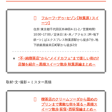
フルーフ・デゥ・セゾン【秋葉原 / スイ
ーツ】
住所：東京都千代田区外神田4-11-2／営業時間：
10:00~17:00／定休日：水・木／アクセス：JR・地下
鉄・つくばエクスプレス秋葉原駅から徒歩7分、地
下鉄銀座線末広町駅から徒歩2分
“不・純喫茶店”から“メイドカフェ”まで楽しい街の7
店舗を紹介～黒猫スイーツ散歩 秋葉原編まとめ～
取材・文・撮影＝ミスター黒猫
喫茶店のクリームソーダから固めの
プリンまで素敵な街を巡る～黒猫ス
イーツ散歩 荻窪・西荻窪編まとめ～