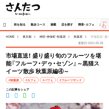
街を知る
散歩コース
連載
店を探す
喫茶・カフェ
居酒屋
HOME
東京都
神田・神保町・秋葉原
秋葉原
市場直送！ 
更新日：2021.05.28
市場直送！ 盛り盛り旬のフルーツを堪
能『フルーフ・デゥ・セゾン』～黒猫ス
イーツ散歩 秋葉原編④～
#秋葉原
#カフェ
#パフェ
#フルーツサンド
この記事をシェア