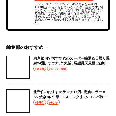
カフェ・スイーツ・パンケーキのお店を年間約
1000店ぶーらぶらしているミスター黒猫です。特
にパンケーキは日本一実食していると自負してい
る黒猫が、気になる街や好きな街を散歩しておす
すめのお店を紹介していきます。今回は、そんな
黒猫スイーツ散歩の都立大学編をまとめてみまし
た。
編集部のおすすめ
東京都内でおすすめのスーパー銭湯＆日帰り温
泉24選。サウナ、外気浴、展望露天風呂、充実の
癒やし空間へ
#東京都
#スーパー銭湯
北千住のおすすめランチ17店。定食にラーメ
ン、焼き肉、中華、エスニックまで、コスパ抜群
な店もおしゃれな店も網羅してご紹介！
#北千住
#ランチ