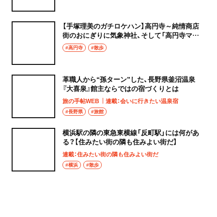
【手塚理美のガチロケハン】高円寺～純情商店
街のおにぎりに気象神社、そして「高円寺マシ
タ」へ！
#高円寺
#散歩
革職人から“孫ターン”した、長野県釜沼温泉
『大喜泉』館主ならではの宿づくりとは
旅の手帖WEB
連載：会いに行きたい温泉宿
#長野県
#旅館
横浜駅の隣の東急東横線「反町駅」には何があ
る？【住みたい街の隣も住みよい街だ】
連載：住みたい街の隣も住みよい街だ
#横浜
#散歩