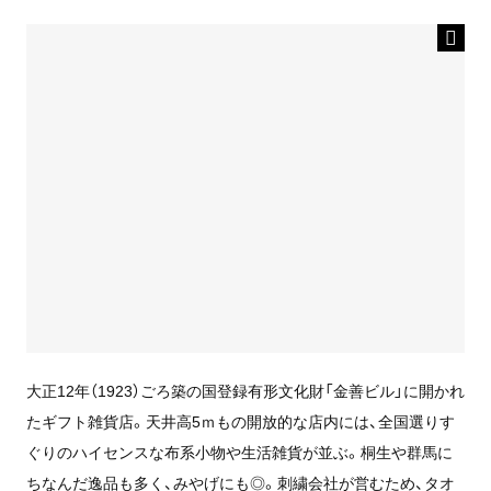
大正12年（1923）ごろ築の国登録有形文化財「金善ビル」に開かれ
たギフト雑貨店。天井高5ｍもの開放的な店内には、全国選りす
ぐりのハイセンスな布系小物や生活雑貨が並ぶ。桐生や群馬に
ちなんだ逸品も多く、みやげにも◎。刺繍会社が営むため、タオ