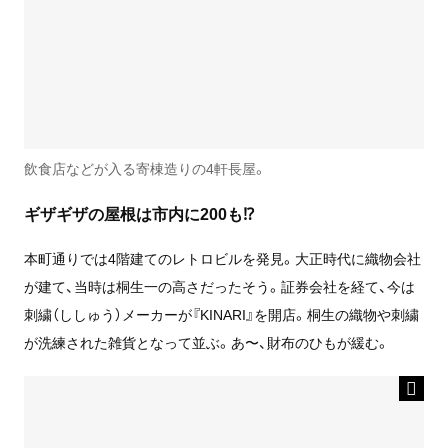
飲食店などが入る寄棟造りの4軒長屋。
ギザギザの屋根は市内に200も⁉
本町通りでは4階建てのレトロビルを発見。大正時代に織物会社
が建て、当時は桐生一の高さだったそう。証券会社を経て、今は
刺繍（ししゅう）メーカーが『KINARI』を開店。桐生の織物や刺繍
が洗練された雑貨となって並ぶ。あ〜、財布のひもが緩む。