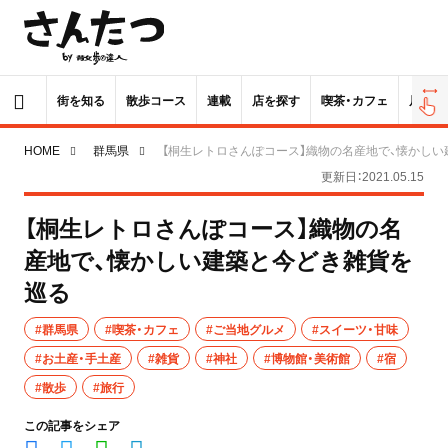
街を知る
散歩コース
連載
店を探す
喫茶・カフェ
居酒屋
HOME
群馬県
【桐生レトロさんぽコース】織物の名産地で、懐かし
更新日：2021.05.15
【桐生レトロさんぽコース】織物の名
産地で、懐かしい建築と今どき雑貨を
巡る
#群馬県
#喫茶・カフェ
#ご当地グルメ
#スイーツ・甘味
#お土産・手土産
#雑貨
#神社
#博物館・美術館
#宿
#散歩
#旅行
この記事をシェア