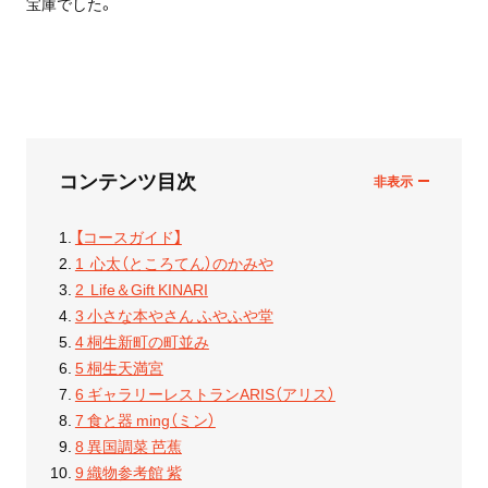
宝庫でした。
コンテンツ目次
【コースガイド】
1 心太（ところてん）のかみや
2 Life＆Gift KINARI
3 小さな本やさん ふやふや堂
4 桐生新町の町並み
5 桐生天満宮
6 ギャラリーレストランARIS（アリス）
7 食と器 ming（ミン）
8 異国調菜 芭蕉
9 織物参考館 紫