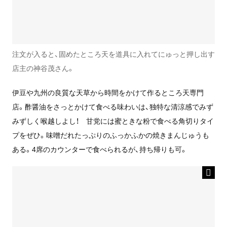
注文が入ると、固めたところ天を道具に入れてにゅっと押し出す
店主の神谷茂さん。
伊豆や九州の良質な天草から時間をかけて作るところ天専門
店。酢醤油をさっとかけて食べる味わいは、独特な清涼感でみず
みずしく喉越しよし！ 甘党には蜜ときな粉で食べる角切りタイ
プをぜひ。味噌だれたっぷりのふっかふかの焼きまんじゅうも
ある。4席のカウンターで食べられるが、持ち帰りも可。