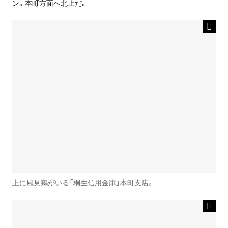
ン。本町方面へ北上だ。
上に風見鶏がいる「桐生信用金庫」本町支店。