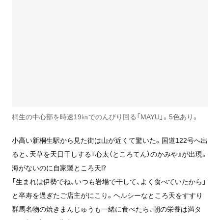
桐生の中心部を時速19㎞でのんびり回る「MAYU」。5色あり。
小高い新桐生駅から見た街は山が近くて驚いた。国道122号へ出
ると、天草を天日干しする『心太（ところてん）のかみや』が出現。
海がないのに自家製ところ天⁉
「生まれは伊勢でね、いつも岩場で干して、よく食べていたから」
と卒寿を過ぎたご店主がにこり。ヘルシーなところ天をすすり
群馬名物の焼きまんじゅうも一緒に食べたら、朝の栄養は満タ