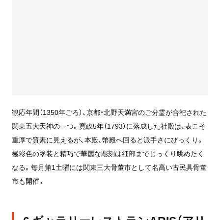
観応年間（1350年ごろ）、京都・北野天満宮のご分霊が合祀された
関東五大天神の一つ。寛政5年（1793）に落成した社殿は、表こそ
重厚で質素に見えるが、本殿、幣殿へ回ると派手さにびっくり。
極彩色の塗装と精巧で華麗な彫刻は細部までじっくり眺めたく
なる。毎月第1土曜には関東三大骨董市として名高い古民具骨董
市も開催。