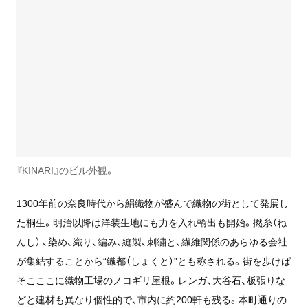
『KINARI』のビル外観。
1300年前の奈良時代から絹織物が盛んで織物の街として発展し
た桐生。明治以降は洋装生地にも力を入れ輸出も開始。撚糸（ね
んし） 、染め、織り、編み、縫製、刺繍と、繊維関係のあらゆる会社
が集結することから“織都（しょくと）”とも称される。街を歩けば
そこここに織物工場のノコギリ屋根。レンガ、大谷石、板張りな
どと建材も異なり個性的で、市内に約200軒も残る。本町通りの