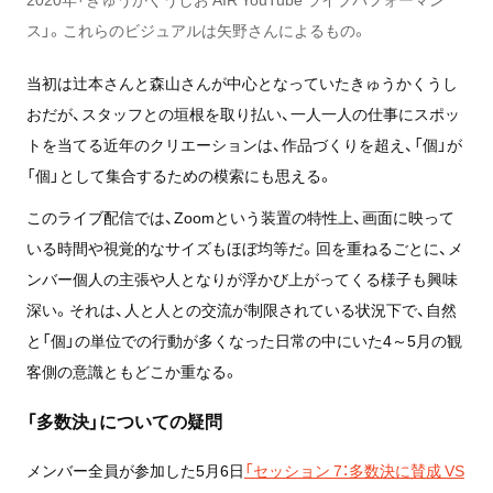
ス」。これらのビジュアルは矢野さんによるもの。
当初は辻󠄀本さんと森山さんが中心となっていたきゅうかくうし
おだが、スタッフとの垣根を取り払い、一人一人の仕事にスポッ
トを当てる近年のクリエーションは、作品づくりを超え、「個」が
「個」として集合するための模索にも思える。
このライブ配信では、Zoomという装置の特性上、画面に映って
いる時間や視覚的なサイズもほぼ均等だ。回を重ねるごとに、メ
ンバー個人の主張や人となりが浮かび上がってくる様子も興味
深い。それは、人と人との交流が制限されている状況下で、自然
と「個」の単位での行動が多くなった日常の中にいた4～5月の観
客側の意識ともどこか重なる。
「多数決」についての疑問
メンバー全員が参加した5月6日
「セッション 7：多数決に賛成 VS