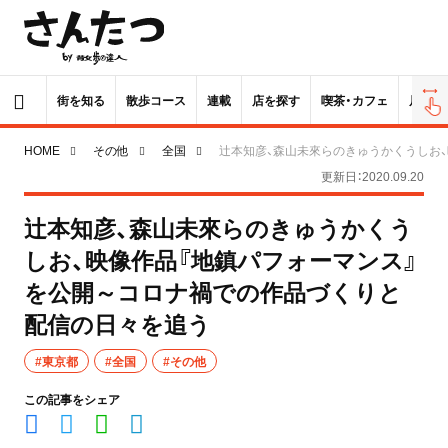
街を知る
散歩コース
連載
店を探す
喫茶・カフェ
居酒屋
HOME
その他
全国
辻󠄀本知彦、森山未來らのきゅうかくうし
更新日：2020.09.20
辻󠄀本知彦、森山未來らのきゅうかくう
しお、映像作品『地鎮パフォーマンス』
を公開～コロナ禍での作品づくりと
配信の日々を追う
#東京都
#全国
#その他
この記事をシェア