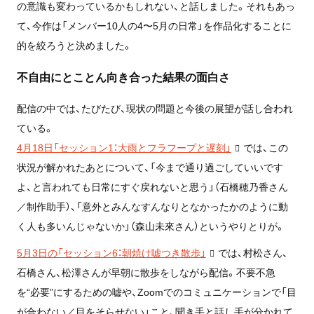
の意識も変わっているかもしれない、と話しました。それもあっ
て、今作は「メンバー10人の4〜5月の日常」を作品化することに
的を絞ろうと決めました。
不自由にとことん向き合った結果の面白さ
配信の中では、たびたび、現状の問題と今後の展望が話し合われ
ている。
4月18日「セッション1：大雨とフラフープと遅刻」
では、この
状況が解かれたあとについて、「今まで通り過ごしていいです
よ、と言われても日常にすぐ戻れないと思う」（石橋穂乃香さん
／制作助手）、「意外とみんなすんなりとなかったかのように動
く人も多いんじゃないか」（森山未來さん）というやりとりが。
5月3日の「セッション6：朝焼け嘘つき散歩」
では、村松さん、
石橋さん、松澤さんが早朝に散歩をしながら配信。不要不急
を“必要”にするための嘘や、Zoomでのコミュニケーションで「目
が合わない／目をそらせない」こと、聞き手と話し手が分かれて