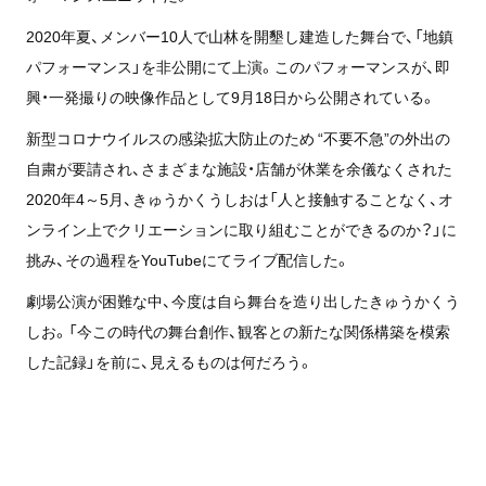
2020年夏、メンバー10人で山林を開墾し建造した舞台で、「地鎮
パフォーマンス」を非公開にて上演。このパフォーマンスが、即
興・一発撮りの映像作品として9月18日から公開されている。
新型コロナウイルスの感染拡大防止のため “不要不急”の外出の
自粛が要請され、さまざまな施設・店舗が休業を余儀なくされた
2020年4～5月、きゅうかくうしおは「人と接触することなく、オ
ンライン上でクリエーションに取り組むことができるのか？」に
挑み、その過程をYouTubeにてライブ配信した。
劇場公演が困難な中、今度は自ら舞台を造り出したきゅうかくう
しお。「今この時代の舞台創作、観客との新たな関係構築を模索
した記録」を前に、見えるものは何だろう。