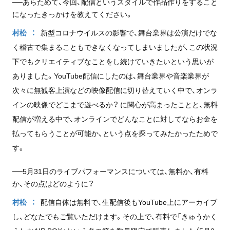
──あらためて、今回、配信というスタイルで作品作りをすること
になったきっかけを教えてください。
村松
新型コロナウイルスの影響で、舞台業界は公演だけでな
く稽古で集まることもできなくなってしまいましたが、この状況
下でもクリエイティブなことをし続けていきたいという思いが
ありました。YouTube配信にしたのは、舞台業界や音楽業界が
次々に無観客上演などの映像配信に切り替えていく中で、オンラ
インの映像でどこまで遊べるか？ に関心が高まったことと、無料
配信が増える中で、オンラインでどんなことに対してならお金を
払ってもらうことが可能か、という点を探ってみたかったためで
す。
──5月31日のライブパフォーマンスについては、無料か、有料
か、その点はどのように？
村松
配信自体は無料で、生配信後もYouTube上にアーカイブ
し、どなたでもご覧いただけます。その上で、有料で「きゅうかく