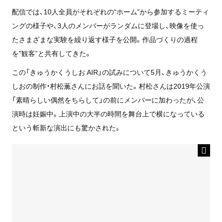
配信では、10人全員がそれぞれの“ホーム”から参加するミーティ
ングの様子や、3人のメンバーがランダムに登場し、映像を使っ
たさまざまな実験を繰り返す様子を公開。作品づくりの過程
を‟観客”と共有してきた。
この「きゅうかくうしお AIR」の試みについて5月、きゅうかくう
しおの制作・村松薫さんにお話を聞いた。村松さんは2019年公演
「素晴らしい偶然をちらして」の前にメンバーに加わったが、公
演時は妊娠中。上演中の大半の時間を舞台上で横になっている
という斬新な演出にも驚かされた。