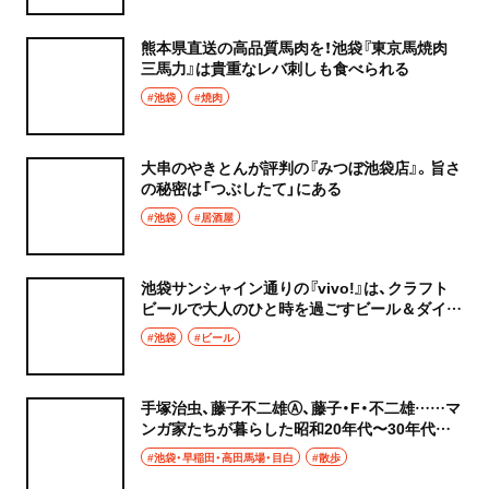
熊本県直送の高品質馬肉を！池袋『東京馬焼肉
三馬力』は貴重なレバ刺しも食べられる
#池袋
#焼肉
大串のやきとんが評判の『みつぼ池袋店』。旨さ
の秘密は「つぶしたて」にある
#池袋
#居酒屋
池袋サンシャイン通りの『vivo!』は、クラフト
ビールで大人のひと時を過ごすビール＆ダイニ
ングバー
#池袋
#ビール
手塚治虫、藤子不二雄Ⓐ、藤子・F・不二雄……マ
ンガ家たちが暮らした昭和20年代〜30年代前
半の南長崎
#池袋・早稲田・高田馬場・目白
#散歩