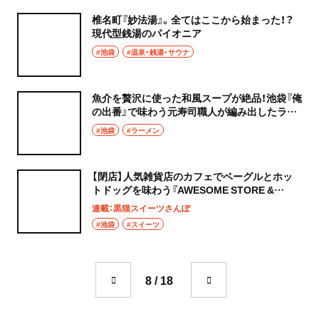
椎名町『妙法湯』。全てはここから始まった！？
現代型銭湯のパイオニア
#池袋
#温泉・銭湯・サウナ
魚介を贅沢に使った和風スープが絶品！池袋『俺
の出番』で味わう元寿司職人が編み出したラー
メン。
#池袋
#ラーメン
【閉店】人気雑貨店のカフェでベーグルとホッ
トドッグを味わう『AWESOME STORE &
CAFE』 ～黒猫スイーツ散歩 池袋編④～
連載：黒猫スイーツさんぽ
#池袋
#スイーツ
8 / 18