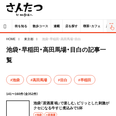
街を知る
散歩コース
連載
店を探す
喫茶・カフェ
居酒屋
HOME
東京都
池袋・早稲田・高田馬場・目白
池袋・早稲田・高田馬場・目白の記事一
覧
#池袋
#高田馬場
#目白
#早稲田
141〜160件（全352件）
池袋『居酒屋 暁』で楽しむ、ピリッとした刺激が
クセになる牛すじ煮込みで1杯
#池袋
#居酒屋