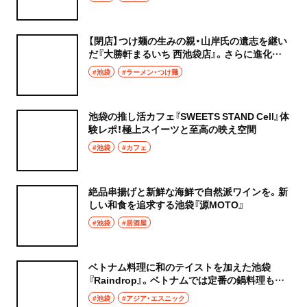
【閉店】つけ麺の生みの親・山岸氏の遺志を継い
だ『大勝軒まるいち 西池袋店』。さらに進化し
た自家製麺の旨さを楽しむ
#池袋
#ラーメン・つけ麺
池袋の推し活カフェ『SWEETS STAND Cell』体
験レポ！極上スイーツと至高の映え空間
#池袋
#カフェ
絶品串揚げと新鮮な海鮮で自然派ワインを。新
しい和食を追求する池袋『源MOTO』
#池袋
#居酒屋
ベトナム料理に和のテイストを加えた池袋
『Raindrop』。ベトナムでは定番の鍋料理も食
べたい
#池袋
#アジア・エスニック