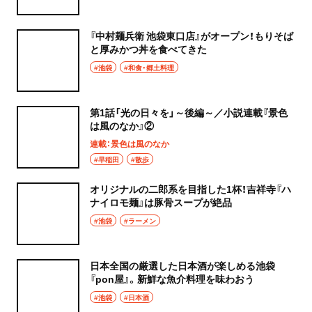
『中村麺兵衛 池袋東口店』がオープン！もりそば
と厚みかつ丼を食べてきた
#池袋
#和食・郷土料理
第1話「光の日々を」～後編～／小説連載『景色
は風のなか』②
連載：景色は風のなか
#早稲田
#散歩
オリジナルの二郎系を目指した1杯！吉祥寺『ハ
ナイロモ麺』は豚骨スープが絶品
#池袋
#ラーメン
日本全国の厳選した日本酒が楽しめる池袋
『pon屋』。新鮮な魚介料理を味わおう
#池袋
#日本酒