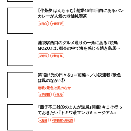
【伴茶夢 ばんちゃむ】創業45年！目白にあるパン
カレーが人気の老舗純喫茶
#目白
#喫茶店
池袋駅西口のグルメ通りの一角にある『焼鳥
MOZU』は、都会の中で海を感じる焼き鳥居酒
屋
#池袋
#焼き鳥
第1話「光の日々を」～前編～／小説連載『景色
は風のなか』①
連載：景色は風のなか
#早稲田
#散歩
「藤子不二雄Ⓐのまんが道展」開催！今こそ行っ
ておきたい『トキワ荘マンガミュージアム』
#池袋
#博物館・美術館