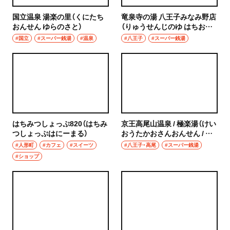
ハンバーグ
国立温泉 湯楽の里（くにたち
竜泉寺の湯 八王子みなみ野店
椎名町
おんせん ゆらのさと）
（りゅうせんじのゆ はちおう
イタリアン
じみなみのてん）
#国立
#スーパー銭湯
#温泉
#八王子
#スーパー銭湯
東長崎
ピザ
要町
フレンチ
千川
スペイン料理
保谷・東久留米・清瀬・秋津
はちみつしょっぷ820（はちみ
京王高尾山温泉 / 極楽湯（けい
パエリヤ
つしょっぷはにーまる）
おうたかおさんおんせん / ご
経堂・千歳船橋・祖師ヶ谷大蔵・成城学園前
くらくゆ）
#人形町
#カフェ
#スイーツ
#八王子・高尾
#スーパー銭湯
レストラン
#ショップ
経堂
ナポリタン
千歳船橋
アジア・エスニック
祖師ヶ谷大蔵
中華