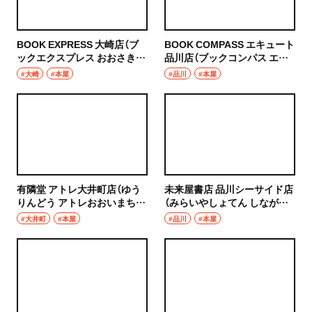
焼き鳥
市川
天ぷら
BOOK EXPRESS 大崎店（ブ
BOOK COMPASS エキュート
本八幡
ックエクスプレス おおさきて
品川店（ブックコンパス エキ
おでん
ん）
ュートしながわてん）
#大崎
#本屋
#品川
#本屋
柏・松戸・流山
もつ焼き
流山
うなぎ
我孫子
食堂
柏
有隣堂 アトレ大井町店（ゆう
未来屋書店 品川シーサイド店
洋食・西洋料理
りんどう アトレおおいまちて
（みらいやしょてん しながわ
松戸
ん）
シーサイドてん）
#大井町
#本屋
#品川
#本屋
パスタ
成田・佐倉・佐原・富里
洋食
東京都
オムライス
椎名町・東長崎・要町・千川