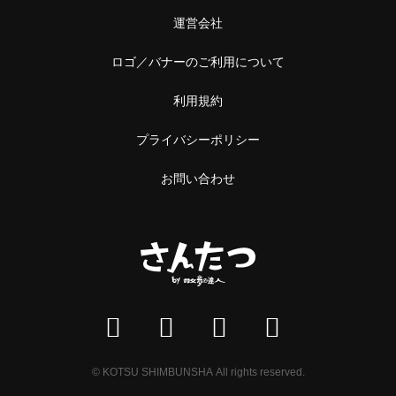
中野
本屋
運営会社
阿佐ケ谷
雑貨
ロゴ／バナーのご利用について
浅草橋・蔵前
施設
利用規約
浅草橋
温泉・銭湯・サウナ
プライバシーポリシー
蔵前
お問い合わせ
サウナ
恵比寿・中目黒
スーパー銭湯
恵比寿
銭湯
中目黒
温泉
立石・堀切
神社・寺
立石
© KOTSU SHIMBUNSHA All rights reserved.
神社