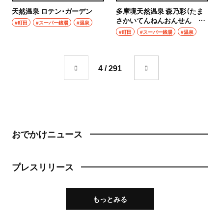
成城学園前
天然温泉 ロテン･ガーデン
多摩境天然温泉 森乃彩（たま
町中華
さかいてんねんおんせん も
#町田
#スーパー銭湯
#温泉
東京駅・丸の内・八重洲
りのいろどり）
#町田
#スーパー銭湯
#温泉
台湾料理
東京駅
タイ料理
4 / 291
八重洲
焼肉
銀座
餃子
有楽町・新橋・日比谷・汐留
そば・うどん
おでかけニュース
日比谷
そば
有楽町
プレスリリース
うどん
新橋
パン
もっとみる
日本橋・人形町
サンドイッチ