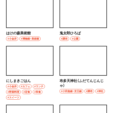
グルメ
群馬県
モーニング
前橋
食べ歩き
はけの森美術館
鬼太郎ひろば
高崎
ランチ
#小金井
#博物館・美術館
#調布
#公園
埼玉県
カレー
草加・越谷・春日部
テイクアウト
草加
野菜料理
越谷
にしまきごはん
布多天神社（ふだてんじんじ
海鮮
ゃ）
#小金井
#カフェ
#ランチ
春日部
#小田急線・京王線
#調布
#神社
#野菜料理
#定食
#和食
鍋
#スイーツ
大宮・浦和
ご当地グルメ