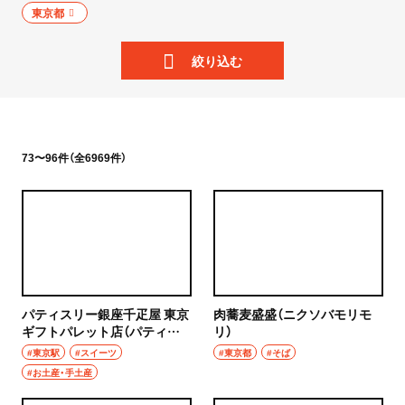
ニュース
東京都
岩手県
散歩
絞り込む
宮城県
街歩き
秋田県
散歩コース
山形県
73〜96件（全6969件）
喫茶・カフェ
福島県
カフェ
茨城県
喫茶店
つくば
コーヒー
パティスリー銀座千疋屋 東京
肉蕎麦盛盛（ニクソバモリモ
守谷
ギフトパレット店（パティス
リ）
ラーメン・つけ麺
リーぎんざせんびきや とうき
#東京駅
#スイーツ
#東京都
#そば
取手
ょうギフトパレットてん）
#お土産・手土産
ラーメン
栃木県