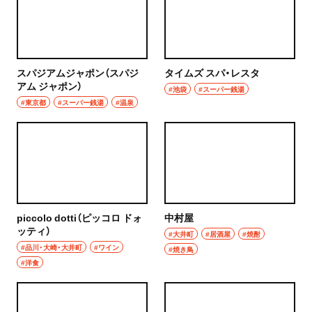
浦和
居酒屋・バー
大宮
居酒屋
所沢・狭山・入間・飯能
スパジアムジャポン（スパジ
タイムズ スパ・レスタ
バー
アム ジャポン）
#池袋
#スーパー銭湯
飯能
#東京都
#スーパー銭湯
#温泉
日本酒
所沢
焼酎
入間
立ち飲み
狭山
せんべろ
piccolo dotti（ピッコロ ドォ
中村屋
川越・朝霞・ふじみ野・志木
ッティ）
#大井町
#居酒屋
#焼酎
ビール
#品川・大崎・大井町
#ワイン
#焼き鳥
川越
#洋食
ワイン
秩父・長瀞・三峰口
地酒