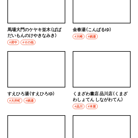
秩父
ウイスキー
上尾・久喜・熊谷
ホッピー
馬場大門のケヤキ並木（ばば
金春湯（こんぱるゆ）
千葉県
だいもんのけやきなみき）
#大崎
#銭湯
サワー
#府中
#その他
野田
カクテル
千葉・船橋・津田沼
和食・郷土料理
千葉
定食
船橋
すえひろ湯（すえひろゆ）
くまざわ書店 品川店（くまざ
寿司
わしょてん しながわてん）
#大井町
#銭湯
津田沼
#品川
#本屋
とんかつ
習志野
和食
市川・本八幡