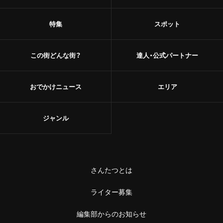
甘味
浅草
特集
スポット
和菓子
御徒町
あんこ
この街どんな街？
達人・公式パートナー
鶯谷
かき氷
赤羽・十条・王子
おでかけニュース
エリア
お茶
赤羽
台湾茶
ジャンル
王子
ショップ
十条
スーパー
さんたつとは
中野・高円寺・阿佐ケ谷
古着
ライター募集
高円寺
お土産・手土産
編集部からのお知らせ