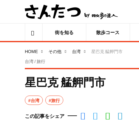
街を知る
散歩コース
HOME
その他
台湾
星巴克 艋舺門市
台湾 / 旅行
星巴克 艋舺門市
#台湾
#旅行
この記事をシェア