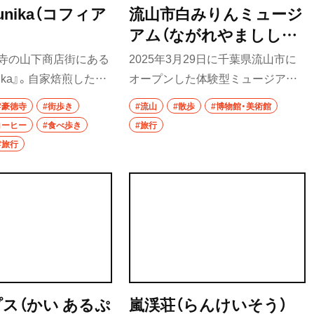
 Funika（コフィア
流山市白みりんミュージ
アム（ながれやまししろ
みりんミュージアム）
徳寺の山下商店街にある
2025年3月29日に千葉県流山市に
Funika』。自家焙煎したス
オープンした体験型ミュージア
ィーコーヒーは「豆の個
ム。流山市特産の白みりんについ
#豪徳寺
#街歩き
#流山
#散歩
#博物館・美術館
つつ輪郭を若干ぼやか
て学び体験できる展示やキッチン
コーヒー
#食べ歩き
#旅行
い印象に」仕上げてあ
スタジオのほか、無料で入れるエリ
#旅行
口当たりと珈琲豆の果実
アにはショップや観光案内も。
自然な甘みが心地よ
チふっくらの手作りド
みしめると弾力も感じ
がよく、食感も楽しめ
と一人で訪れる常連や
ど、地元の人々を癒や
プス（かい あるぷ
嵐渓荘（らんけいそう）