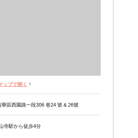
leマップで開く
華區西園路一段306 巷24 號 & 26號
龍山寺駅から徒歩4分