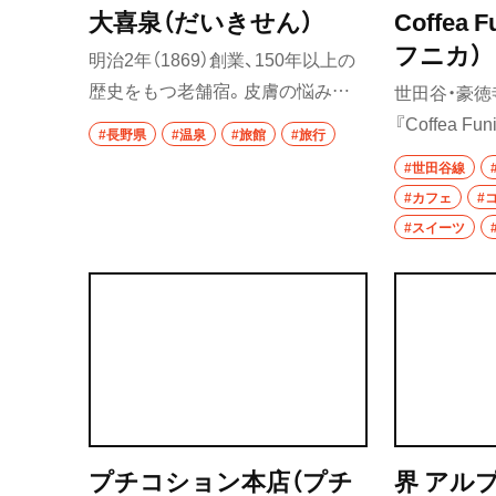
大喜泉（だいきせん）
Coffea
フニカ）
明治2年（1869）創業、150年以上の
歴史をもつ老舗宿。皮膚の悩みを
世田谷・豪
抱える人たちが多く訪れる、湯治場
『Coffea 
#長野県
#温泉
#旅館
#旅行
でもある。祖父から孫へと受け継
ペシャリテ
#世田谷線
がれた秘湯の宿は、新たな形を日々
性を生かし
#カフェ
#
探究している。
して、柔らか
#スイーツ
り、優しい
味から来る
い。モチモ
ーナツは噛
られ、歯切れ
る。ふらっ
親子連れな
す。
プチコション本店（プチ
界 アル