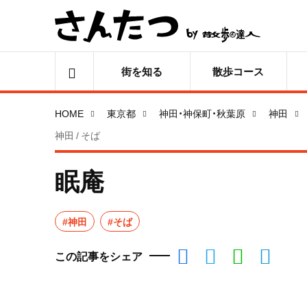
街を知る
散歩コース
HOME
東京都
神田・神保町・秋葉原
神田
神田 / そば
眠庵
#神田
#そば
この記事をシェア