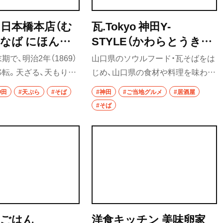
 日本橋本店（む
瓦.Tokyo 神田Y-
なば にほんば
STYLE（かわらとうきょ
ん）
う かんだわいすたいる）
で、明治2年（1869）
山口県のソウルフード・瓦そばをは
転。天ざる、天もりが
じめ、山口県の食材や料理を味わえ
としても知られ、そばつ
る。瓦そばは、萩の甘口醤油や宇部
神田
#天ぷら
#そば
#神田
#ご当地グルメ
#居酒屋
天ぷらとそばの絶妙な
市の製麺所から仕入れる茶そばを
#そば
くり味わうのがおすす
使った「山口STYLE」のほか、夜に
は関東好みの辛口醤油を使った
「瓦.Tokyo ORIGINAL」も。
のごはん
洋食キッチン 美味卵家