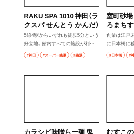
RAKU SPA 1010 神田（ラ
室町砂場
クスパ せんとう かんだ）
ろまちす
しほんて
5線4駅からいずれも徒歩5分という
創業は江戸末期
好立地。館内すべての施設が利用
に日本橋に移
できるRAKU SPAコースのほか、風
発祥した店
#神田
#スーパー銭湯
#銭湯
#日本橋
#
呂やサウナだけを利用するコース
ゆに浸った
があり、目的や空き時間などの応じ
相性をじっ
て使い分けができる。多目的に利
めだ。
用できるくつろぎスペースは、洗練
された意匠が施され、まさに“都会
のオアシス”といった雰囲気。
カラシビ味噌らー麺 鬼
むすこ