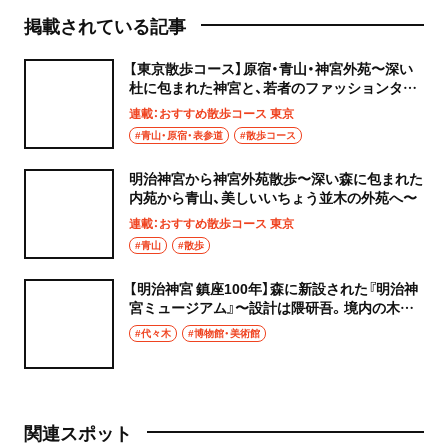
掲載されている記事
【東京散歩コース】原宿・青山・神宮外苑〜深い
杜に包まれた神宮と、若者のファッションタウ
ン〜
連載：おすすめ散歩コース 東京
#青山・原宿・表参道
#散歩コース
明治神宮から神宮外苑散歩〜深い森に包まれた
内苑から青山、美しいいちょう並木の外苑へ〜
連載：おすすめ散歩コース 東京
#青山
#散歩
【明治神宮 鎮座100年】森に新設された『明治神
宮ミュージアム』〜設計は隈研吾。境内の木々
も再利用〜
#代々木
#博物館・美術館
関連スポット