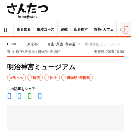
街を知る
散歩コース
連載
店を探す
喫茶・カフェ
居酒屋
HOME
東京都
青山・原宿・表参道
明治神宮ミュージアム
青山・原宿・表参道 / 博物館・美術館
更新日：2025.10.08
明治神宮ミュージアム
#代々木
#原宿
#神社
#博物館・美術館
この記事をシェア