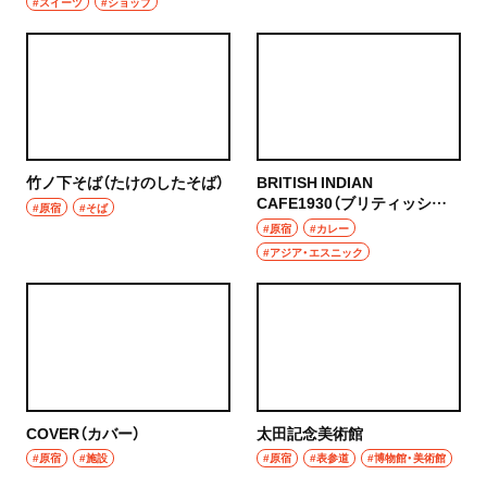
#スイーツ
#ショップ
竹ノ下そば（たけのしたそば）
BRITISH INDIAN
CAFE1930（ブリティッシュ
#原宿
#そば
インディアンカフェイチキュ
#原宿
#カレー
ーサンゼロ）
#アジア・エスニック
COVER（カバー）
太田記念美術館
#原宿
#施設
#原宿
#表参道
#博物館・美術館