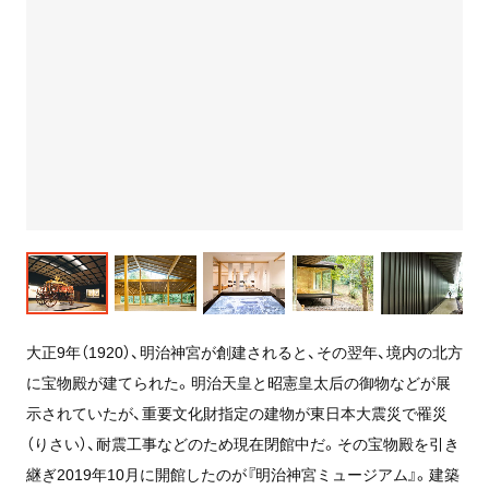
大正9年（1920）、明治神宮が創建されると、その翌年、境内の北方
に宝物殿が建てられた。明治天皇と昭憲皇太后の御物などが展
示されていたが、重要文化財指定の建物が東日本大震災で罹災
（りさい）、耐震工事などのため現在閉館中だ。その宝物殿を引き
継ぎ2019年10月に開館したのが『明治神宮ミュージアム』。建築