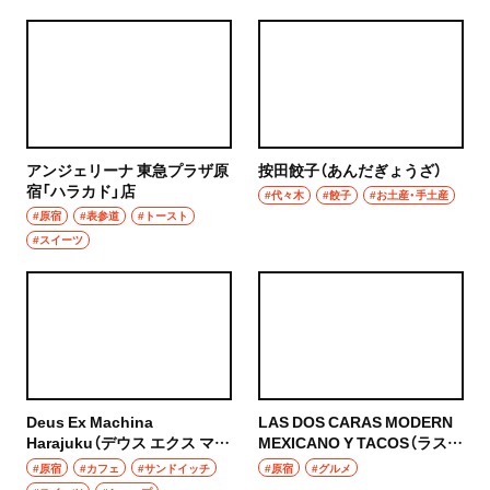
アンジェリーナ 東急プラザ原
按田餃子（あんだぎょうざ）
宿「ハラカド」店
#代々木
#餃子
#お土産・手土産
#原宿
#表参道
#トースト
#スイーツ
Deus Ex Machina
LAS DOS CARAS MODERN
Harajuku（デウス エクス マキ
MEXICANO Y TACOS（ラス
ナ ハラジュク）
ドス カラス モダン メキシカ
#原宿
#カフェ
#サンドイッチ
#原宿
#グルメ
ーノ イ タコス）