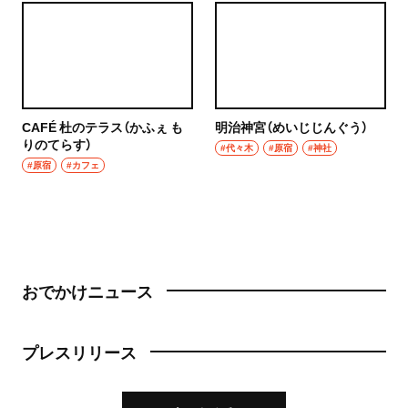
CAFÉ 杜のテラス（かふぇ も
明治神宮（めいじじんぐう）
りのてらす）
#代々木
#原宿
#神社
#原宿
#カフェ
おでかけニュース
プレスリリース