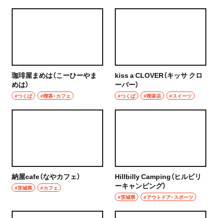
珈琲屋まめは（こーひーやま
kiss a CLOVER（キッサ クロ
めは）
ーバー）
#つくば
#喫茶・カフェ
#つくば
#喫茶店
#スイーツ
納屋cafe（なやカフェ）
Hillbilly Camping（ヒルビリ
ーキャンピング）
#茨城県
#カフェ
#茨城県
#アウトドア・スポーツ