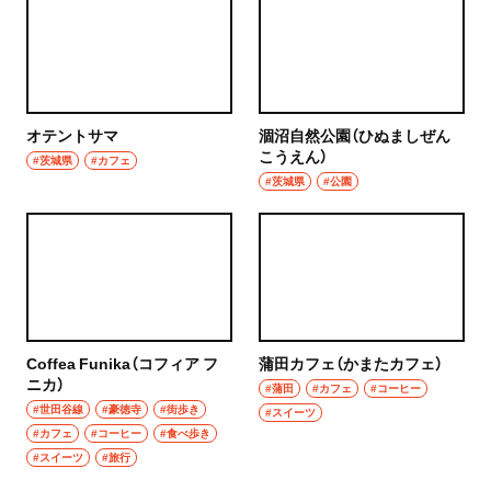
オテントサマ
涸沼自然公園（ひぬましぜん
こうえん）
#茨城県
#カフェ
#茨城県
#公園
Coffea Funika（コフィア フ
蒲田カフェ（かまたカフェ）
ニカ）
#蒲田
#カフェ
#コーヒー
#世田谷線
#豪徳寺
#街歩き
#スイーツ
#カフェ
#コーヒー
#食べ歩き
#スイーツ
#旅行