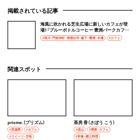
掲載されている記事
海風に吹かれる芝生広場に新しいカフェが登
場！『ブルーボトルコーヒー 豊洲パークカフェ』
がオープン
#深川・門前仲町・清澄白河・森下・豊洲・木場
#カフェ
関連スポット
prisme.（プリズム）
茶房 香（さぼう こう）
#茨城県
#カフェ
#流山
#喫茶・カフェ
#スイーツ・甘味
#和食・郷土料理