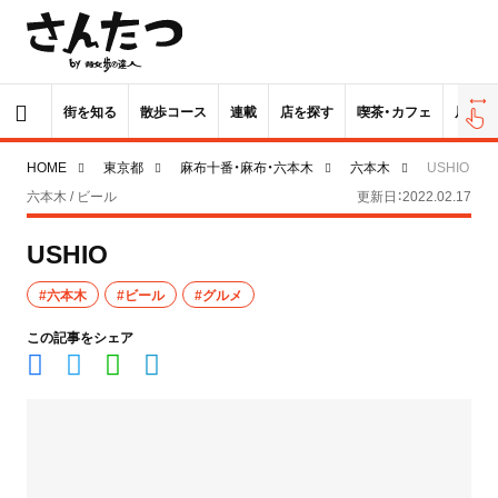
街を知る
散歩コース
連載
店を探す
喫茶・カフェ
居酒屋
HOME
東京都
麻布十番・麻布・六本木
六本木
USHIO
六本木 / ビール
更新日：2022.02.17
USHIO
#六本木
#ビール
#グルメ
この記事をシェア