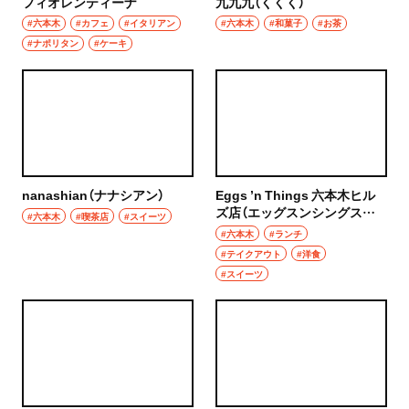
フィオレンティーナ
九九九（くくく）
#六本木
#カフェ
#イタリアン
#六本木
#和菓子
#お茶
#ナポリタン
#ケーキ
nanashian（ナナシアン）
Eggs ’n Things 六本木ヒル
ズ店（エッグスンシングスろ
#六本木
#喫茶店
#スイーツ
っぽんぎヒルズてん）
#六本木
#ランチ
#テイクアウト
#洋食
#スイーツ