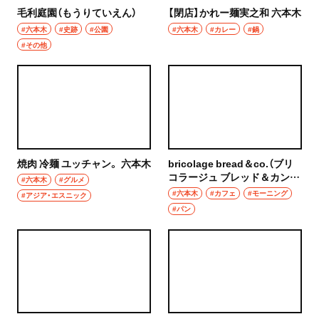
毛利庭園（もうりていえん）
【閉店】かれー麺実之和 六本木
#六本木
#史跡
#公園
#六本木
#カレー
#鍋
#その他
焼肉 冷麺 ユッチャン。 六本木
bricolage bread＆co.（ブリ
コラージュ ブレッド＆カンパ
#六本木
#グルメ
ニー）
#六本木
#カフェ
#モーニング
#アジア・エスニック
#パン