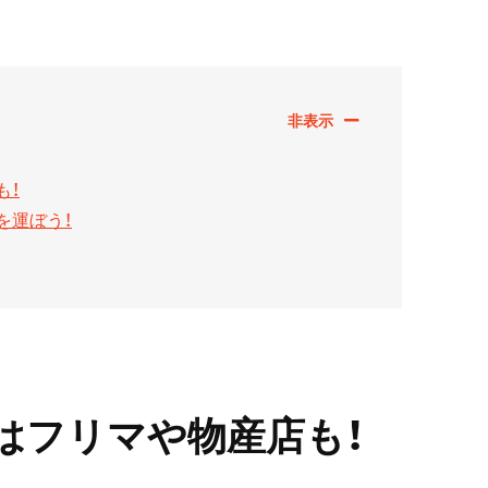
も！
を運ぼう！
はフリマや物産店も！