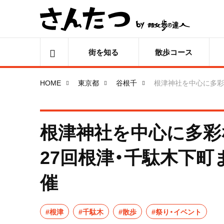
街を知る
散歩コース
HOME
東京都
谷根千
根津神社を中心に多彩な
根津神社を中心に多彩
27回根津・千駄木下町ま
催
#根津
#千駄木
#散歩
#祭り・イベント