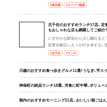
機能浴満載や岩盤浴充実の最新施
#東京都
#スーパー銭湯
湯＆日帰り温泉を探そう。
北千住のおすすめランチ17店。定
もおしゃれな店も網羅してご紹介
にぎやかな駅前から少し離れると
若男女幅広い人々が行き来する。
ともできる。そんな北千住でオリ
#北千住
#ランチ
川越のおすすめ食べ歩きグルメ11選！うなぎ、芋ス
神保町の絶品ランチ18選。洋食に町中華、ボリュー
都内のおすすめモーニング21店。おいしい朝ごはん