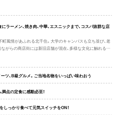
設、リゾート気分を楽しめる施設など、自分好みのスーパー銭
食にラーメン、焼き肉、中華、エスニックまで、コスパ抜群な店
！
下町風情があふれる北千住。大学のキャンパスも立ち並び、老
昔ながらの商店街には新旧店舗が混在、多様な文化に触れるこ
ジナリティーあふれるランチをご紹介！
イーツ、B級グルメ。ご当地名物をいっぱい味わおう
ム満点の定食に感動必至！
をしっかり食べて元気スイッチをON！