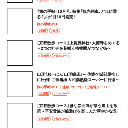
『旅の手帖』10月号、特集「観光列車、どれに乗
る？」は9月10日発売！
旅の手帖WEB
#全国
#旅行
【京都散歩コース】上賀茂神社・大徳寺をめぐる
～2つの社寺を花咲く植物園がつなぐ街へ
#京都府
#散歩コース
山形『おーばん 山形嶋店』～ 佐渡ケ嶽部屋推し
に圧倒！ ご当地食＆相撲熱愛スーパーに行きた
い～
旅の手帖WEB
連載：ゴーゴー！ご当地スーパー
#山形県
#スーパー
【京都散歩コース】雅な雰囲気が漂う嵐山を散
策～平安貴族が船遊びを楽しんだ華やかな景勝
地
#京都府
#散歩コース