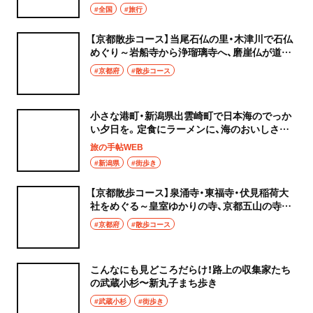
#全国
#旅行
【京都散歩コース】当尾石仏の里・木津川で石仏
めぐり～岩船寺から浄瑠璃寺へ、磨崖仏が道案
内します！
#京都府
#散歩コース
小さな港町・新潟県出雲崎町で日本海のでっか
い夕日を。定食にラーメンに、海のおいしさが
きらり
旅の手帖WEB
#新潟県
#街歩き
【京都散歩コース】泉涌寺・東福寺・伏見稲荷大
社をめぐる～皇室ゆかりの寺、京都五山の寺、
そして秀吉ゆかりの古社へ
#京都府
#散歩コース
こんなにも見どころだらけ！路上の収集家たち
の武蔵小杉〜新丸子まち歩き
#武蔵小杉
#街歩き