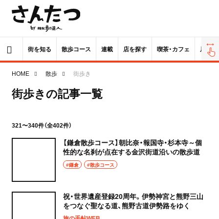
街を知る
散歩コース
連載
店を探す
喫茶・カフェ
居酒屋
HOME
散歩
街歩き
街歩きの記事一覧
321〜340件（全402件）
【鎌倉散歩コース】朝比奈・報国寺・杉本寺～個
性的な名刹が点在する金沢街道沿いの散歩道
#鎌倉
#散歩コース
祝・世界遺産登録20周年。伊勢神宮と熊野三山
をつなぐ聖なる道、熊野古道伊勢路をゆく
旅の手帖WEB