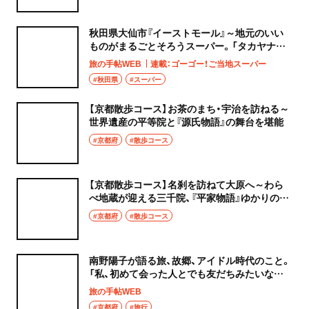
秋田県大仙市『イーストモール』～地元のいい
ものがまるごとそろうスーパー。「タカヤナギ」
の甘～い誘惑～
旅の手帖WEB
連載：ゴーゴー！ご当地スーパー
#秋田県
#スーパー
【京都散歩コース】お茶のまち・宇治を訪ねる～
世界遺産の平等院と『源氏物語』の舞台を堪能
#京都府
#散歩コース
【京都散歩コース】名刹を訪ねて大原へ～わら
べ地蔵が迎える三千院、『平家物語』ゆかりの寂
光院などが点在
#京都府
#散歩コース
南野陽子が語る旅、故郷、アイドル時代のこと。
「私、初めて会った人とでも友だちみたいな距
離感になっちゃう」
旅の手帖WEB
#京都府
#旅行