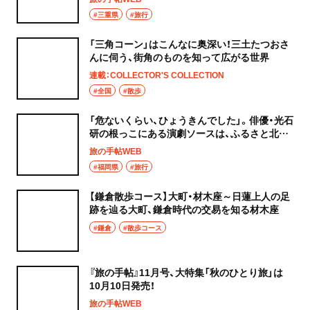
#三重県
#旅行
「三角コーン」はこんなに奥深い！三土たつおさ
んに伺う、街角のものを知って広がる世界
連載：COLLECTOR'S COLLECTION
#全国
#散歩
「危ないくらい、ひょうきんでした」。俳優・光石
研の根っこにある演劇ソースは、ふるさと北九
州・黒崎
旅の手帖WEB
#福岡県
#旅行
【鎌倉散歩コース】大町・材木座～日蓮上人の足
跡を辿る大町、鎌倉時代の交易を知る材木座
#鎌倉
#散歩コース
『旅の手帖』11月号、大特集「秋のひとり旅」は
10月10日発売！
旅の手帖WEB