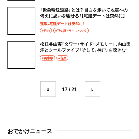
「緊急輸送道路」とは？ 目白を歩いて地震への
備えに思いを馳せる！【宅建デートは突然に】
連載：宅建デートは突然に！
#目白
#豆知識・ライフハック
松任谷由実「タワー・サイド・メモリー」、内山田
洋とクールファイブ「そして、神戸」を聴きなが
ら神戸を歩く【街の歌が聴こえる・神戸編】
#兵庫県
#音楽
17 / 21
おでかけニュース