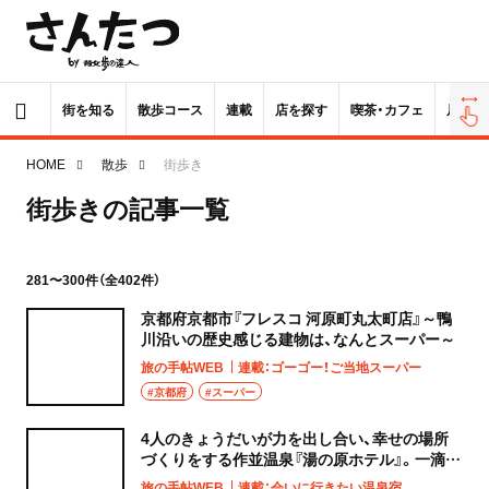
街を知る
散歩コース
連載
店を探す
喫茶・カフェ
居酒屋
HOME
散歩
街歩き
街歩きの記事一覧
281〜300件（全402件）
京都府京都市『フレスコ 河原町丸太町店』～鴨
川沿いの歴史感じる建物は、なんとスーパー～
旅の手帖WEB
連載：ゴーゴー！ご当地スーパー
#京都府
#スーパー
4人のきょうだいが力を出し合い、幸せの場所
づくりをする作並温泉『湯の原ホテル』。一滴が
やがて大河となる日まで
旅の手帖WEB
連載：会いに行きたい温泉宿