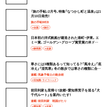
『旅の手帖』2月号、特集「なつかし町と温泉」は1
月10日発売！
旅の手帖WEB
#全国
#旅行
日本初の洋式帆船が建造された港町・伊東。エ
ミー賞、ゴールデン・グローブ賞受賞の米ドラ
マ 『SHOGUN 将軍』ゆかりの地を歩く【前編】
#静岡県
#史跡
寒さには3種類あるって知ってる？「風冷え」「底
冷え」「湿気寒」 冬の散歩では寒さの種類に合っ
た万全な備えを
連載：気象予報士の散歩術
#豆知識・ライフハック
前田利家も里帰り！故郷・愛知県荒子を巡る「犬
千代ルート」を案内いたす！
連載：前田利家 戦国がたり
#愛知県
#史跡