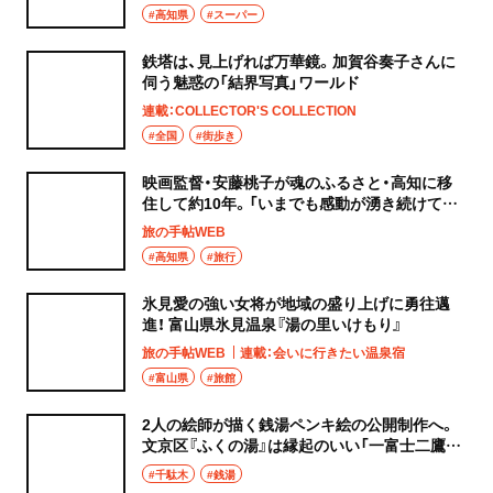
#高知県
#スーパー
鉄塔は、見上げれば万華鏡。加賀谷奏子さんに
伺う魅惑の「結界写真」ワールド
連載：COLLECTOR'S COLLECTION
#全国
#街歩き
映画監督・安藤桃子が魂のふるさと・高知に移
住して約10年。「いまでも感動が湧き続けてい
ます」
旅の手帖WEB
#高知県
#旅行
氷見愛の強い女将が地域の盛り上げに勇往邁
進！ 富山県氷見温泉『湯の里いけもり』
旅の手帖WEB
連載：会いに行きたい温泉宿
#富山県
#旅館
2人の絵師が描く銭湯ペンキ絵の公開制作へ。
文京区『ふくの湯』は縁起のいい「一富士二鷹三
茄子」が一年中見られる⁉
#千駄木
#銭湯