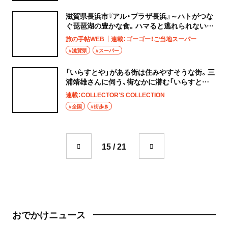
滋賀県長浜市『アル・プラザ長浜』～ハトがつな
ぐ琵琶湖の豊かな食。ハマると逃れられないメ
ビウスの輪～
旅の手帖WEB
連載：ゴーゴー！ご当地スーパー
#滋賀県
#スーパー
「いらすとや」がある街は住みやすそうな街。三
浦靖雄さんに伺う、街なかに潜む「いらすとや」
の世界
連載：COLLECTOR'S COLLECTION
#全国
#街歩き
15 / 21
おでかけニュース