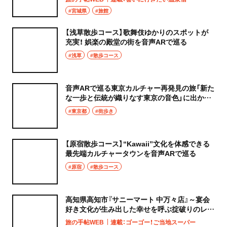
#宮城県
#旅館
【浅草散歩コース】歌舞伎ゆかりのスポットが
充実！ 娯楽の殿堂の街を音声ARで巡る
#浅草
#散歩コース
音声ARで巡る東京カルチャー再発見の旅「新た
な一歩と伝統が織りなす東京の音色」に出かけ
よう
#東京都
#街歩き
【原宿散歩コース】“Kawaii”文化を体感できる
最先端カルチャータウンを音声ARで巡る
#原宿
#散歩コース
高知県高知市『サニーマート 中万々店』～宴会
好き文化が生み出した幸せを呼ぶ掟破りのレイ
アウト～
旅の手帖WEB
連載：ゴーゴー！ご当地スーパー