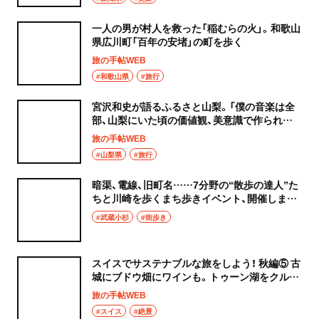
一人の男が村人を救った「稲むらの火」。和歌山
県広川町「百年の安堵」の町を歩く
旅の手帖WEB
#和歌山県
#旅行
宮沢和史が語るふるさと山梨。「僕の音楽は全
部、山梨にいた頃の価値観、美意識で作られて
いる」
旅の手帖WEB
#山梨県
#旅行
暗渠、電線、旧町名……7分野の“散歩の達人”た
ちと川崎を歩くまち歩きイベント、開催しまし
た！
#武蔵小杉
#街歩き
スイスでサステナブルな旅をしよう！ 秋編⑤ 古
城にブドウ畑にワインも。トゥーン湖をクルー
ズ
旅の手帖WEB
#スイス
#絶景