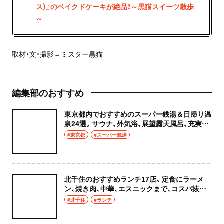
ス）』のベイクドケーキが絶品！～黒猫スイーツ散歩
～
取材・文・撮影＝ミスター黒猫
編集部のおすすめ
東京都内でおすすめのスーパー銭湯＆日帰り温
泉24選。サウナ、外気浴、展望露天風呂、充実の
癒やし空間へ
#東京都
#スーパー銭湯
北千住のおすすめランチ17店。定食にラーメ
ン、焼き肉、中華、エスニックまで、コスパ抜群
な店もおしゃれな店も網羅してご紹介！
#北千住
#ランチ