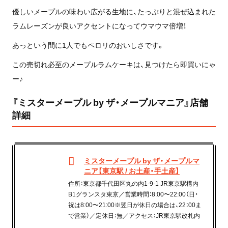
優しいメープルの味わい広がる生地に、たっぷりと混ぜ込まれた
ラムレーズンが良いアクセントになってウマウマ倍増！
あっという間に1人でもペロリのおいしさです。
この売切れ必至のメープルラムケーキは、見つけたら即買いにゃ
ー♪
『ミスターメープル by ザ・メープルマニア』店舗
詳細
ミスターメープル by ザ・メープルマ
ニア【東京駅 / お土産・手土産】
住所：東京都千代田区丸の内1-9-1 JR東京駅構内
B1グランスタ東京／営業時間：8:00〜22:00（日・
祝は8:00〜21:00※翌日が休日の場合は、22：00ま
で営業）／定休日：無／アクセス：JR東京駅改札内