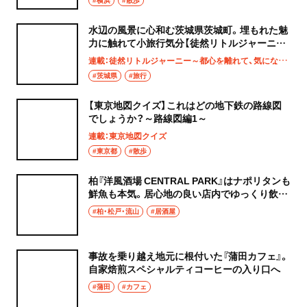
水辺の風景に心和む茨城県茨城町。埋もれた魅
力に触れて小旅行気分【徒然リトルジャーニ
ー】
連載：徒然リトルジャーニー～都心を離れて、気になる土地へ
#茨城県
#旅行
【東京地図クイズ】これはどの地下鉄の路線図
でしょうか？～路線図編1～
連載：東京地図クイズ
#東京都
#散歩
柏『洋風酒場 CENTRAL PARK』はナポリタンも
鮮魚も本気。居心地の良い店内でゆっくり飲み
たい夜
#柏・松戸・流山
#居酒屋
事故を乗り越え地元に根付いた『蒲田カフェ』。
自家焙煎スペシャルティコーヒーの入り口へ
#蒲田
#カフェ