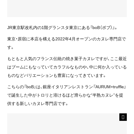
JR東京駅改札内の1階グランスタ東京にある『boB（ボブ）』。
東京・原宿に本店を構える2022年4月オープンのカヌレ専門店で
す。
もともと人気のフランス伝統の焼き菓子カヌレですが、ここ最近
はブームにもなっていてカラフルなものや、中に何か入っている
ものなどバリエーションも豊富になってきています。
こちらの『boB』は、銀座イタリアンレストラン『AURUM+truffle』
で誕生した中がトロリと溶けるほど滑らかな“半熟カヌレ”を提
供する新しいカヌレ専門店です。