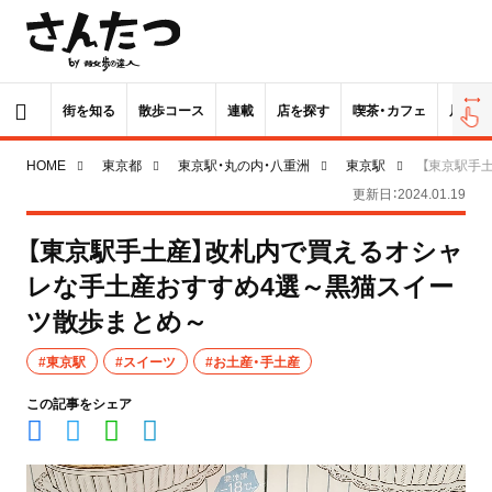
街を知る
散歩コース
連載
店を探す
喫茶・カフェ
居酒屋
HOME
東京都
東京駅・丸の内・八重洲
東京駅
【東京駅手
更新日：2024.01.19
【東京駅手土産】改札内で買えるオシャ
レな手土産おすすめ4選～黒猫スイー
ツ散歩まとめ～
#東京駅
#スイーツ
#お土産・手土産
この記事をシェア