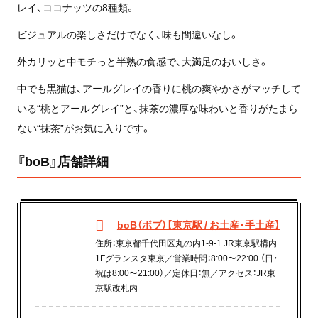
レイ、ココナッツの8種類。
ビジュアルの楽しさだけでなく、味も間違いなし。
外カリッと中モチっと半熟の食感で、大満足のおいしさ。
中でも黒猫は、アールグレイの香りに桃の爽やかさがマッチして
いる“桃とアールグレイ”と、抹茶の濃厚な味わいと香りがたまら
ない“抹茶”がお気に入りです。
『boB』店舗詳細
boB（ボブ）【東京駅 / お土産・手土産】
住所：東京都千代田区丸の内1-9-1 JR東京駅構内
1Fグランスタ東京／営業時間：8:00〜22:00 （日・
祝は8:00〜21:00）／定休日：無／アクセス：JR東
京駅改札内