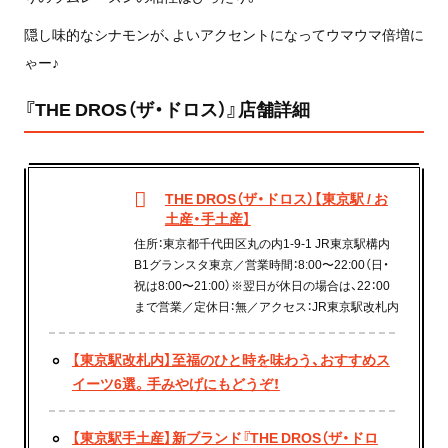
隠し味的なシナモンが、よいアクセントになってウマウマ倍増に
ゃー♪
『THE DROS（ザ・ドロス）』店舗詳細
THE DROS（ザ・ドロス）【東京駅 / お
土産・手土産】
住所：東京都千代田区丸の内1-9-1 JR東京駅構内
B1グランスタ東京／営業時間：8:00〜22:00（日・
祝は8:00〜21:00）※翌日が休日の場合は、22：00
まで営業／定休日：無／アクセス：JR東京駅改札内
【東京駅改札内】至福のひと時を味わう、おすすめス
イーツ6選。手みやげにもどうぞ！
【東京駅手土産】新ブランド『THE DROS（ザ・ドロ