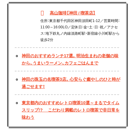
高山珈琲【神田 / 喫茶店】
住所：東京都千代田区神田須田町1-12／営業時間：
11:00～16:00LO／定休日：金・土･日･祝／アクセ
ス：地下鉄丸ノ内線淡路町駅・新宿線小川町駅から
徒歩2分
神田のおすすめランチ17選。明治生まれの老舗の味
から、うまいラーメン、カフェごはんまで
神田の珠玉の名喫茶3店。心安らぐ癒やしのひと時が
過ごせます！
東京都内のおすすめレトロ喫茶10選～まるでタイム
スリップ!? こだわり満載のレトロ喫茶で非日常を
味わう