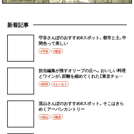
新着記事
守谷さんぽのおすすめ8スポット。都市と土、中
間色って美しい
#守谷
#散歩
担当編集が推すオリーブの丘へ。おいしい料理
とワインが、距離を縮めてくれた【東京チェン
飯diary】
#町田
#エッセイ
流山さんぽのおすすめ8スポット。そこはきら
めくアーバンカントリー
#流山
#散歩