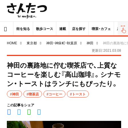
街を知る
散歩コース
連載
店を探す
喫茶・カフェ
居酒屋
HOME
東京都
神田・神保町・秋葉原
神田
神田の裏路地に
更新日：2021.03.08
神田の裏路地に佇む喫茶店で、上質な
コーヒーを楽しむ『高山珈琲』。シナモ
ン・トーストはランチにもぴったり。
#神田
#喫茶店
#コーヒー
#トースト
この記事をシェア