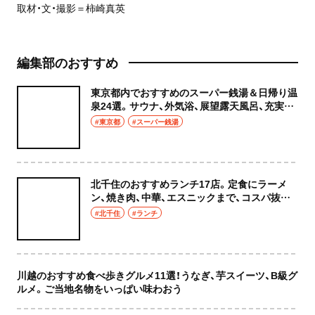
取材・文・撮影＝柿崎真英
編集部のおすすめ
東京都内でおすすめのスーパー銭湯＆日帰り温
泉24選。サウナ、外気浴、展望露天風呂、充実の
癒やし空間へ
#東京都
#スーパー銭湯
北千住のおすすめランチ17店。定食にラーメ
ン、焼き肉、中華、エスニックまで、コスパ抜群
な店もおしゃれな店も網羅してご紹介！
#北千住
#ランチ
川越のおすすめ食べ歩きグルメ11選！うなぎ、芋スイーツ、B級グ
ルメ。ご当地名物をいっぱい味わおう