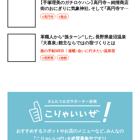
【手塚理美のガチロケハン】高円寺～純情商店
街のおにぎりに気象神社、そして「高円寺マシ
タ」へ！
#高円寺
#散歩
革職人から“孫ターン”した、長野県釜沼温泉
『大喜泉』館主ならではの宿づくりとは
旅の手帖WEB
連載：会いに行きたい温泉宿
#長野県
#旅館
おすすめするスポットやお店のメニューなど、みんなの
「こりゃいいぜ！」を絶賛募集中です！！