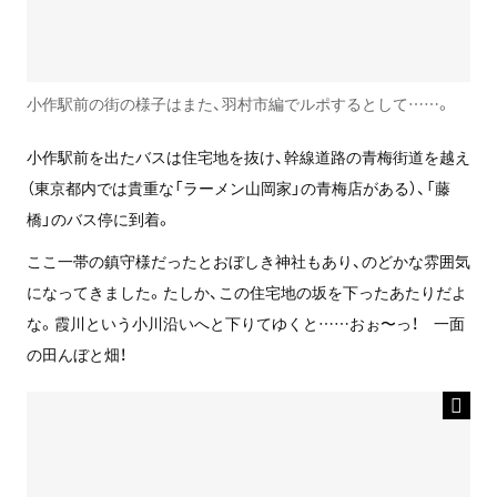
小作駅前の街の様子はまた、羽村市編でルポするとして……。
小作駅前を出たバスは住宅地を抜け、幹線道路の青梅街道を越え
（東京都内では貴重な「ラーメン山岡家」の青梅店がある）、「藤
橋」のバス停に到着。
ここ一帯の鎮守様だったとおぼしき神社もあり、のどかな雰囲気
になってきました。たしか、この住宅地の坂を下ったあたりだよ
な。霞川という小川沿いへと下りてゆくと……おぉ〜っ！ 一面
の田んぼと畑！