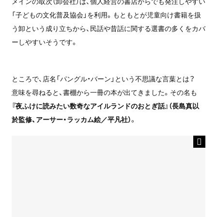
メインの取次（卸会社）は、個人経営の書店からでも発注しやすい
「子どもの文化普及協会」を利用。もともとが児童向け書籍を扱
う卸という成り立ちから、民話や昔話に関する選書の多くをカバ
ーしやすいそうです。
ところで、店名「パングル・バーン」という不思議な言葉とは？
意味を尋ねると、書棚から一冊の本が出てきました。その名も
『夜ふけに読みたい数奇なアイルランドのおとぎ話』（長島真以
於監修、アーサー・ラッカム絵／平凡社）
。