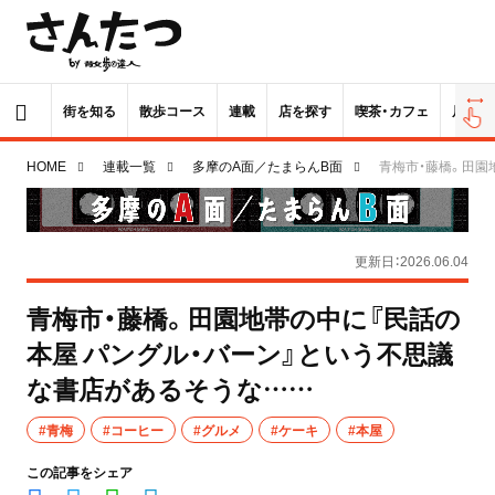
街を知る
散歩コース
連載
店を探す
喫茶・カフェ
居酒屋
HOME
連載一覧
多摩のA面／たまらんB面
青梅市・藤橋。田園
更新日：2026.06.04
青梅市・藤橋。田園地帯の中に『民話の
本屋 パングル・バーン』という不思議
な書店があるそうな……
#青梅
#コーヒー
#グルメ
#ケーキ
#本屋
この記事をシェア