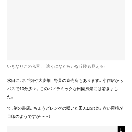
いきなりこの光景！ 遠くになだらかな丘陵も見える。
水田に、ネギ畑や大麦畑。野菜の直売所もあります。小作駅から
バスで10分少々。このパノラミックな田園風景には驚きまし
た。
で、例の書店。ちょうどレンゲの咲いた田んぼの奥。赤い屋根が
目印のようですが……！