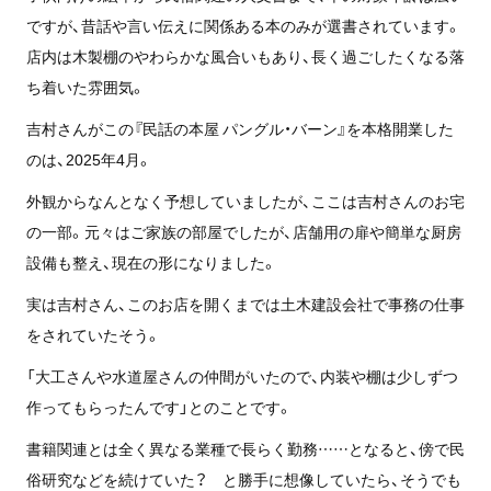
ですが、昔話や言い伝えに関係ある本のみが選書されています。
店内は木製棚のやわらかな風合いもあり、長く過ごしたくなる落
ち着いた雰囲気。
吉村さんがこの『民話の本屋 パングル・バーン』を本格開業した
のは、2025年4月。
外観からなんとなく予想していましたが、ここは吉村さんのお宅
の一部。元々はご家族の部屋でしたが、店舗用の扉や簡単な厨房
設備も整え、現在の形になりました。
実は吉村さん、このお店を開くまでは土木建設会社で事務の仕事
をされていたそう。
「大工さんや水道屋さんの仲間がいたので、内装や棚は少しずつ
作ってもらったんです」とのことです。
書籍関連とは全く異なる業種で長らく勤務……となると、傍で民
俗研究などを続けていた？ と勝手に想像していたら、そうでも