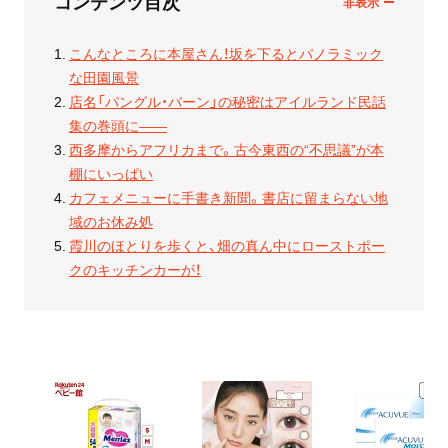
コンテンツ目次
こんなところに本屋さん！坂を下るとパノラミック
な田園風景
店名「パングル・バーン」の秘密はアイルランド民話
集の巻頭に——
西多摩からアフリカまで。古今東西の“不思議”が本
棚にいっぱい
カフェメニューに手書き新聞。書店に留まらない地
域のお休み処
霞川のほとりを歩くと、畑の真ん中にローストポー
クのキッチンカーが！