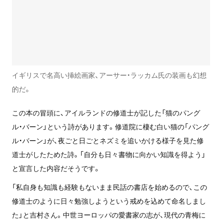
イギリスで名高い挿絵画家、アーサー・ラッカム氏の装画も幻想
的だ。
この本の冒頭に、アイルランドの修道士が記した「猫のパング
ル・バーン」という詩があります。修道院に棲む白い猫の「パング
ル・バーン」が、夜ごと日ごとネズミを追いかける様子を見た修
道士がしたためた詩。「自分も日々書物に向かい知識を得よう」
と宣言した内容だそうです。
「私自身も知識も経験もないまま民話の書店を始めるので、この
修道士のように日々勉強しようという戒めを込めて命名しまし
た」と吉村さん。中世ヨーロッパの愛書家の志が、現代の青梅に