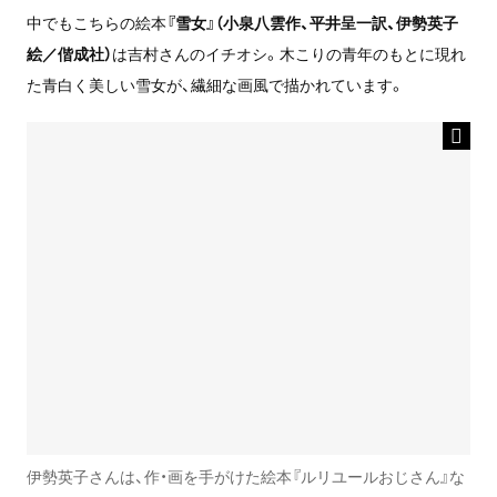
中でもこちらの絵本
『雪女』（小泉八雲作、平井呈一訳、伊勢英子
絵／偕成社）
は吉村さんのイチオシ。木こりの青年のもとに現れ
た青白く美しい雪女が、繊細な画風で描かれています。
伊勢英子さんは、作・画を手がけた絵本『ルリユールおじさん』な