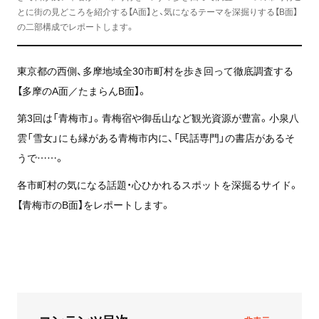
とに街の見どころを紹介する【A面】と、気になるテーマを深掘りする【B面】
の二部構成でレポートします。
東京都の西側、多摩地域全30市町村を歩き回って徹底調査する
【多摩のA面／たまらんB面】。
第3回は「青梅市」。青梅宿や御岳山など観光資源が豊富。小泉八
雲「雪女」にも縁がある青梅市内に、「民話専門」の書店があるそ
うで……。
各市町村の気になる話題・心ひかれるスポットを深掘るサイド。
【青梅市のB面】をレポートします。