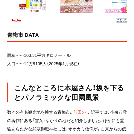
青梅市 DATA
面積……103.31平方キロメートル
人口……12万9105人（2025年1月現在）
こんなところに本屋さん！坂を下る
とパノラミックな田園風景
数々の有名観光地を擁する青梅市。
前回の
記事
では、小泉八雲
の著作にある『雪女』ゆかりの地だと紹介しました。ほかにも霊
験あらたかな武蔵御嶽神社には、オオカミ信仰が。古来からの伝