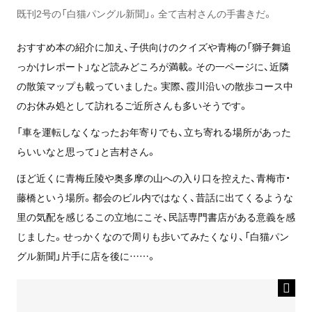
既刊2号の「白猫パングル新聞」。全て吉村さんの手書きだ。
おすすめ本の紹介に加え、子供向けのクイズや青梅の「獅子舞追
っかけレポート」など読みどころが満載。その一ページに、近隣
の散策マップも載っていました。実際、霞川沿いの散歩コース中
のお休み処として訪れるご近所さんも多いそうです。
「車を運転しなくなったお年寄りでも、立ち寄れる場所があった
らいいなと思って」と吉村さん。
ほど近くに青梅丘陵や奥多摩の山への入り口を控えた、青梅市・
藤橋という場所。都会のビル内ではなく、昔話に出てくるような
里の気配を感じるこの立地にこそ、民話専門書店がある意義を感
じました。せっかくなので周りも歩いてみたくなり、「白猫パン
グル新聞」片手に店を後に……。