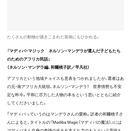
たくさんの動物が描きこまれた装画にもひかれる。
『マディバ・マジック ネルソン・マンデラが選んだ子どもたち
のためのアフリカ民話』
（ネルソン・マンデラ編、和爾桃子訳／平凡社）
アフリカという地域チョイスも意表をつかれましたが、選者はあ
の元・南アフリカ大統領、ネルソン・マンデラ！ 世界情勢も不安
定な昨今。平和に尽力した人物の本をという思いとともに紹介
してくださいました。
「マディバっていうのはマンデラさんの愛称。訳者の和爾桃子さ
んによると、タイトルの『Madiba Magic（マディバの魔法）』には
マディバさん自身の奇跡の歩みを支えた力のもとという意味も