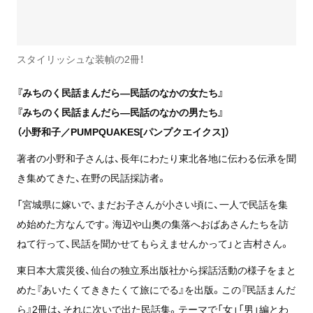
スタイリッシュな装幀の2冊！
『みちのく民話まんだら―民話のなかの女たち』
『みちのく民話まんだら―民話のなかの男たち』
（小野和子／PUMPQUAKES[パンプクエイクス]）
著者の小野和子さんは、長年にわたり東北各地に伝わる伝承を聞
き集めてきた、在野の民話採訪者。
「宮城県に嫁いで、まだお子さんが小さい頃に、一人で民話を集
め始めた方なんです。海辺や山奥の集落へおばあさんたちを訪
ねて行って、民話を聞かせてもらえませんかって」と吉村さん。
東日本大震災後、仙台の独立系出版社から採話活動の様子をまと
めた『あいたくてききたくて旅にでる』を出版。この『民話まんだ
ら』2冊は、それに次いで出た民話集。テーマで「女」「男」編とわ