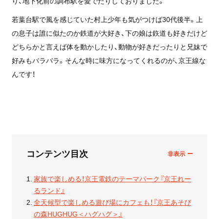
り、地下化前の調布駅を愛でたりしておりました。
若葉台駅で風を感じていた村上少年も気がつけば30代後半。上
の息子は誰に似たのか鉄道が大好き、下の娘は鉃道も好きだけど
どちらかと言えば体を動かしたり、動物が好きだったりと兄妹で
好みもバラバラ。そんな時に味方になってくれるのが、京王線な
んです！
コンテンツ目次
家族で楽しめる！京王電鉄のテーマパーク『京王れー
るランド』
全天候型で楽しめる遊び場にカフェも！『京王あそび
の森HUGHUG＜ハグハグ＞』