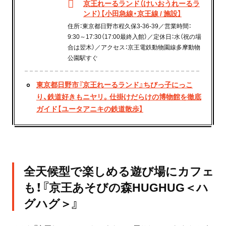
京王れーるランド（けいおうれーるラ
ンド）【小田急線・京王線 / 施設】
住所：東京都日野市程久保3-36-39／営業時間：
9:30～17:30（17:00最終入館）／定休日：水（祝の場
合は翌木）／アクセス：京王電鉄動物園線多摩動物
公園駅すぐ
東京都日野市『京王れーるランド』ちびっ子にっこ
り、鉄道好きもニヤリ。仕掛けだらけの博物館を徹底
ガイド【ユータアニキの鉄道散歩】
全天候型で楽しめる遊び場にカフェ
も！『京王あそびの森HUGHUG＜ハ
グハグ＞』