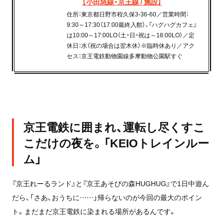
【小田急線・京王線 / 施設】
住所：東京都日野市程久保3-36-60／営業時間：
9:30～17:30（17:00最終入館）、『ハグハグカフェ』
は10:00～17:00LO（土・日・祝は～18:00LO）／定
休日：水（祝の場合は翌木休）※臨時休あり／アク
セス：京王電鉄動物園線多摩動物公園駅すぐ
京王電鉄に囲まれ、運転し尽くすこ
こだけの夜を。「KEIOトレインルー
ム」
『京王れーるランド』と『京王あそびの森HUGHUG』で1日中遊ん
だら、「さあ、おうちに……」帰らないのが今回の最大のポイン
ト。まだまだ京王電鉄に染まれる場所があるんです。