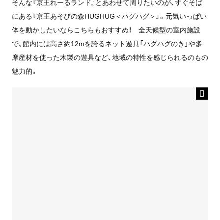
そんな『京王れーるランド』とあわせて周りたいのが、すぐそば
にある『京王あそびの森HUGHUG＜ハグハグ＞』。元気いっぱい
体を動かしたいならこちらもおすすめ！ 全天候型の室内施設
で、館内には高さ約12mを誇るネット遊具「ハグハグのき」や多
摩産材を使った木製の遊具など、地域の特性を感じられるのもの
魅力的。