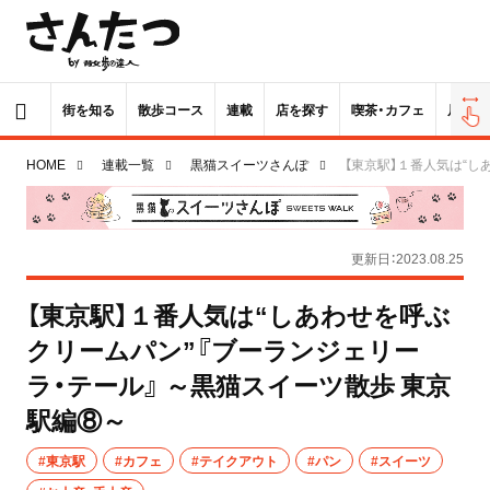
街を知る
散歩コース
連載
店を探す
喫茶・カフェ
居酒屋
HOME
連載一覧
黒猫スイーツさんぽ
【東京駅】１番人気は“し
更新日：2023.08.25
【東京駅】１番人気は“しあわせを呼ぶ
クリームパン”『ブーランジェリー
ラ・テール』 ～黒猫スイーツ散歩 東京
駅編⑧～
#東京駅
#カフェ
#テイクアウト
#パン
#スイーツ