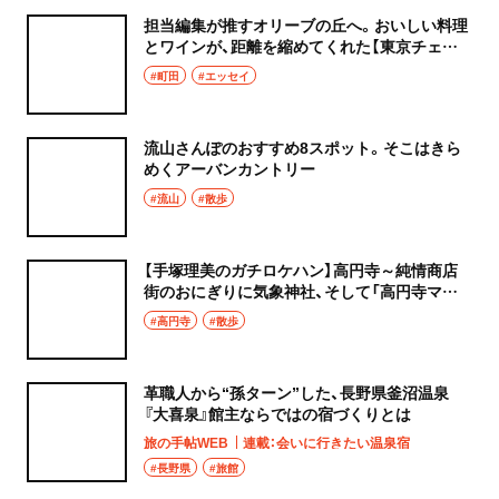
担当編集が推すオリーブの丘へ。おいしい料理
とワインが、距離を縮めてくれた【東京チェン
飯diary】
#町田
#エッセイ
流山さんぽのおすすめ8スポット。そこはきら
めくアーバンカントリー
#流山
#散歩
【手塚理美のガチロケハン】高円寺～純情商店
街のおにぎりに気象神社、そして「高円寺マシ
タ」へ！
#高円寺
#散歩
革職人から“孫ターン”した、長野県釜沼温泉
『大喜泉』館主ならではの宿づくりとは
旅の手帖WEB
連載：会いに行きたい温泉宿
#長野県
#旅館