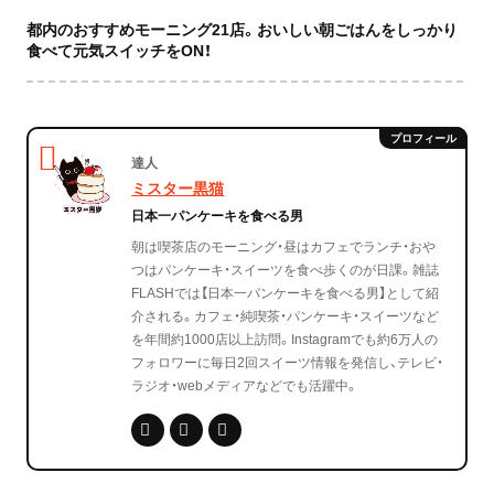
都内のおすすめモーニング21店。おいしい朝ごはんをしっかり
食べて元気スイッチをON！
達人
ミスター黒猫
日本一パンケーキを食べる男
朝は喫茶店のモーニング・昼はカフェでランチ・おや
つはパンケーキ・スイーツを食べ歩くのが日課。雑誌
FLASHでは【日本一パンケーキを食べる男】として紹
介される。カフェ・純喫茶・パンケーキ・スイーツなど
を年間約1000店以上訪問。Instagramでも約6万人の
フォロワーに毎日2回スイーツ情報を発信し、テレビ・
ラジオ・webメディアなどでも活躍中。