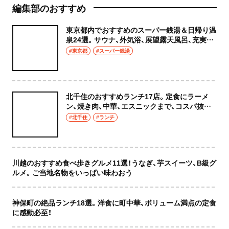
編集部のおすすめ
東京都内でおすすめのスーパー銭湯＆日帰り温
泉24選。サウナ、外気浴、展望露天風呂、充実の
癒やし空間へ
#東京都
#スーパー銭湯
北千住のおすすめランチ17店。定食にラーメ
ン、焼き肉、中華、エスニックまで、コスパ抜群
な店もおしゃれな店も網羅してご紹介！
#北千住
#ランチ
川越のおすすめ食べ歩きグルメ11選！うなぎ、芋スイーツ、B級グ
ルメ。ご当地名物をいっぱい味わおう
神保町の絶品ランチ18選。洋食に町中華、ボリューム満点の定食
に感動必至！