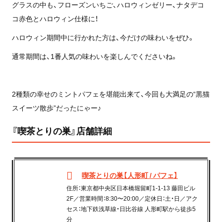
グラスの中も、フローズンいちご、ハロウィンゼリー、ナタデコ
コ赤色とハロウィン仕様に！
ハロウィン期間中に行かれた方は、今だけの味わいをぜひ。
通常期間は、1番人気の味わいを楽しんでくださいね。
2種類の幸せのミントパフェを堪能出来て、今回も大満足の“黒猫
スイーツ散歩”だったにゃー♪
『喫茶とりの巣』店舗詳細
喫茶とりの巣【人形町 / パフェ】
住所：東京都中央区日本橋堀留町1-1-13 藤田ビル
2F／営業時間：8:30〜20:00／定休日：土・日／アク
セス：地下鉄浅草線・日比谷線 人形町駅から徒歩5
分