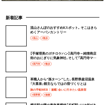
新着記事
流山さんぽのおすすめ8スポット。そこはきら
めくアーバンカントリー
#流山
#散歩
【手塚理美のガチロケハン】高円寺～純情商店
街のおにぎりに気象神社、そして「高円寺マシ
タ」へ！
#高円寺
#散歩
革職人から“孫ターン”した、長野県釜沼温泉
『大喜泉』館主ならではの宿づくりとは
旅の手帖WEB
連載：会いに行きたい温泉宿
#長野県
#旅館
横浜駅の隣の東急東横線「反町駅」には何があ