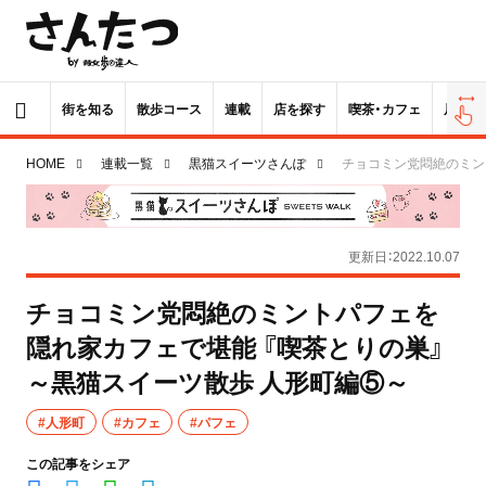
街を知る
散歩コース
連載
店を探す
喫茶・カフェ
居酒屋
HOME
連載一覧
黒猫スイーツさんぽ
チョコミン党悶絶のミン
更新日：2022.10.07
チョコミン党悶絶のミントパフェを
隠れ家カフェで堪能 『喫茶とりの巣』
～黒猫スイーツ散歩 人形町編⑤～
#人形町
#カフェ
#パフェ
この記事をシェア