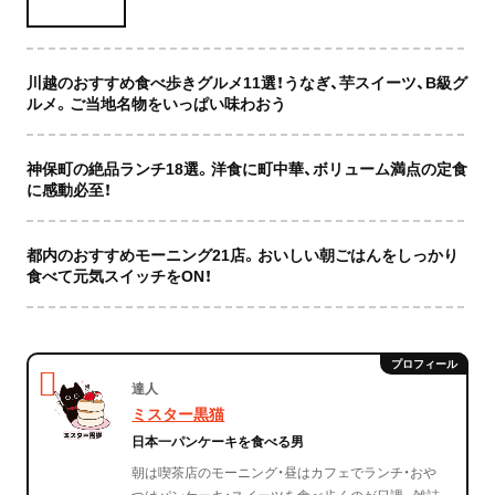
川越のおすすめ食べ歩きグルメ11選！うなぎ、芋スイーツ、B級グ
ルメ。ご当地名物をいっぱい味わおう
神保町の絶品ランチ18選。洋食に町中華、ボリューム満点の定食
に感動必至！
都内のおすすめモーニング21店。おいしい朝ごはんをしっかり
食べて元気スイッチをON！
達人
ミスター黒猫
日本一パンケーキを食べる男
朝は喫茶店のモーニング・昼はカフェでランチ・おや
つはパンケーキ・スイーツを食べ歩くのが日課。雑誌