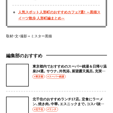
人気スポット人形町のおすすめカフェ7選！ ～黒猫ス
イーツ散歩 人形町編まとめ～
取材・文・撮影＝ミスター黒猫
編集部のおすすめ
東京都内でおすすめのスーパー銭湯＆日帰り温
泉24選。サウナ、外気浴、展望露天風呂、充実の
癒やし空間へ
#東京都
#スーパー銭湯
北千住のおすすめランチ17店。定食にラーメ
ン、焼き肉、中華、エスニックまで、コスパ抜群
な店もおしゃれな店も網羅してご紹介！
#北千住
#ランチ