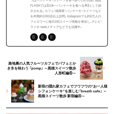
FLASHでは【日本一パンケーキを食べる男】として紹
介される。カフェ・純喫茶・パンケーキ・スイーツなど
を年間約1000店以上訪問。Instagramでも約6万人の
フォロワーに毎日2回スイーツ情報を発信し、テレビ・
ラジオ・webメディアなどでも活躍中。
路地裏の人気フルーツカフェでパフェとか
き氷を味わう 『pomp』 ～黒猫スイーツ散歩
人形町編⑥～
新宿の隠れ家カフェでフワフワの“お一人様
シフォンケーキ”を楽しむ『breath cafe』 ～
黒猫スイーツ散歩 新宿編④～