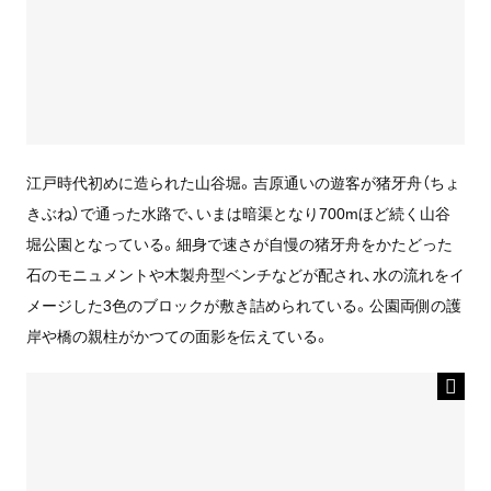
江戸時代初めに造られた山谷堀。吉原通いの遊客が猪牙舟（ちょ
きぶね）で通った水路で、いまは暗渠となり700mほど続く山谷
堀公園となっている。細身で速さが自慢の猪牙舟をかたどった
石のモニュメントや木製舟型ベンチなどが配され、水の流れをイ
メージした3色のブロックが敷き詰められている。公園両側の護
岸や橋の親柱がかつての面影を伝えている。