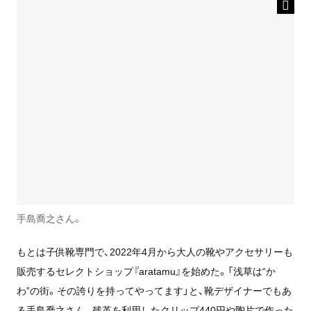
手島喬之さん。
もとは子供靴専門で、2022年4月から大人の靴やアクセサリーも
販売するセレクトショップ『aratamu』を始めた。「浅草は“か
わ”の街。その誇りを持ってやってます」と、靴デザイナーでもあ
る手島喬之さん。残革を利用したクリップ440円や陶片で作った