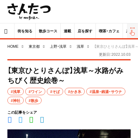
街を知る
散歩コース
連載
店を探す
喫茶・カフェ
居酒屋
HOME
東京都
上野・浅草
浅草
【東京ひとりさんぽ】浅草
更新日：2022.10.03
【東京ひとりさんぽ】浅草～水路がみ
ちびく歴史絵巻～
#浅草
#ワイン
#そば
#かき氷
#温泉・銭湯・サウナ
#神社
#散歩
この記事をシェア