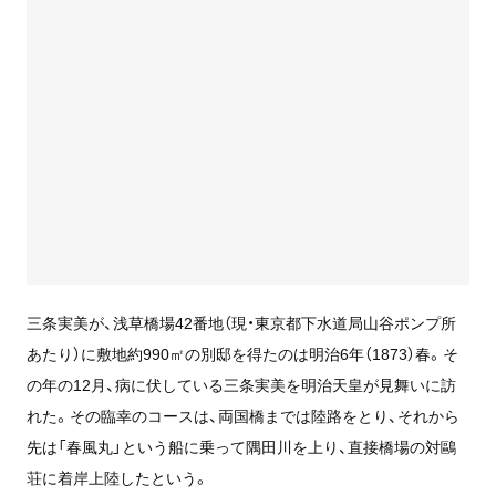
三条実美が、浅草橋場42番地（現・東京都下水道局山谷ポンプ所
あたり）に敷地約990㎡の別邸を得たのは明治6年（1873）春。そ
の年の12月、病に伏している三条実美を明治天皇が見舞いに訪
れた。その臨幸のコースは、両国橋までは陸路をとり、それから
先は「春風丸」という船に乗って隅田川を上り、直接橋場の対鷗
荘に着岸上陸したという。