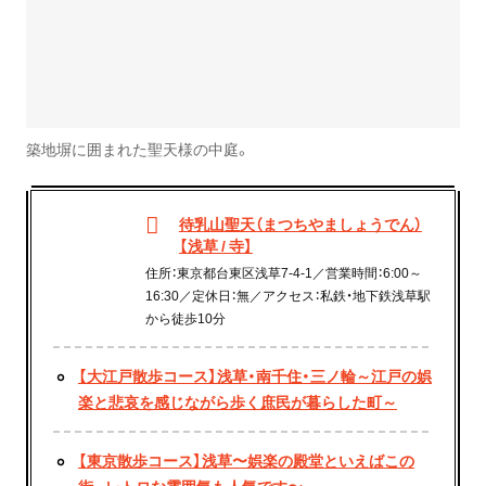
築地塀に囲まれた聖天様の中庭。
待乳山聖天（まつちやましょうでん）
【浅草 / 寺】
住所：東京都台東区浅草7-4-1／営業時間：6:00～
16:30／定休日：無／アクセス：私鉄・地下鉄浅草駅
から徒歩10分
【大江戸散歩コース】浅草・南千住・三ノ輪～江戸の娯
楽と悲哀を感じながら歩く庶民が暮らした町～
【東京散歩コース】浅草〜娯楽の殿堂といえばこの