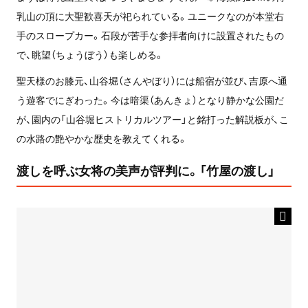
乳山の頂に大聖歓喜天が祀られている。ユニークなのが本堂右
手のスロープカー。石段が苦手な参拝者向けに設置されたもの
で、眺望（ちょうぼう）も楽しめる。
聖天様のお膝元、山谷堀（さんやぼり）には船宿が並び、吉原へ通
う遊客でにぎわった。今は暗渠（あんきょ）となり静かな公園だ
が、園内の「山谷堀ヒストリカルツアー」と銘打った解説板が、こ
の水路の艶やかな歴史を教えてくれる。
渡しを呼ぶ女将の美声が評判に。「竹屋の渡し」