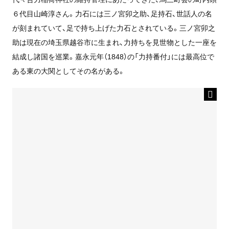
６代目山崎淳さん。力石には三ノ宮卯之助、足持石、世話人の名
が刻まれていて、足で持ち上げた力石とされている。三ノ宮卯之
助は現在の埼玉県越谷市に生まれ、力持ちを見世物とした一座を
結成し諸国を巡業。嘉永元年（1848）の「力持番付」には最高位で
ある東の大関としてその名がある。