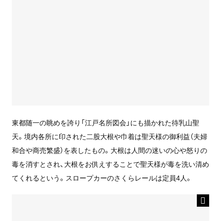
東都随一の眺めを誇り「江戸名所図会」にも描かれた待乳山聖
天。境内各所に印された二股大根や巾着は聖天様の御利益（夫婦
和合や商売繁盛）を表したもの。大根は人間の迷いの心や怒りの
毒を消すとされ、大根をお供えすることで聖天様が毒を洗い清め
てくれるという。スロープカーのさくらレールは定員4人。