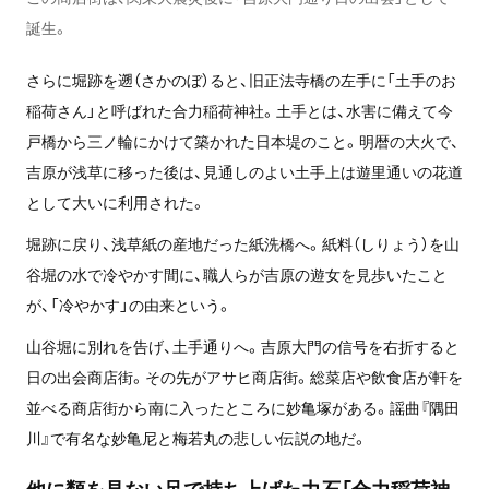
誕生。
さらに堀跡を遡（さかのぼ）ると、旧正法寺橋の左手に「土手のお
稲荷さん」と呼ばれた合力稲荷神社。土手とは、水害に備えて今
戸橋から三ノ輪にかけて築かれた日本堤のこと。明暦の大火で、
吉原が浅草に移った後は、見通しのよい土手上は遊里通いの花道
として大いに利用された。
堀跡に戻り、浅草紙の産地だった紙洗橋へ。紙料（しりょう）を山
谷堀の水で冷やかす間に、職人らが吉原の遊女を見歩いたこと
が、「冷やかす」の由来という。
山谷堀に別れを告げ、土手通りへ。吉原大門の信号を右折すると
日の出会商店街。その先がアサヒ商店街。総菜店や飲食店が軒を
並べる商店街から南に入ったところに妙亀塚がある。謡曲『隅田
川』で有名な妙亀尼と梅若丸の悲しい伝説の地だ。
他に類を見ない足で持ち上げた力石「合力稲荷神