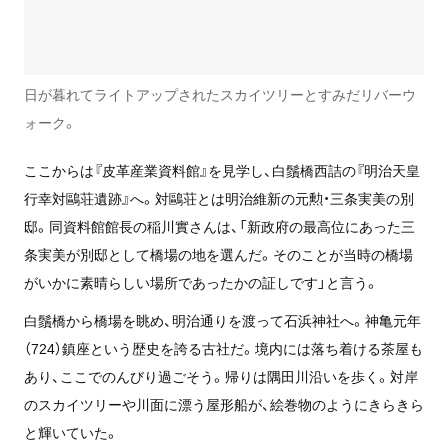
日が暮れてライトアップされたスカイツリーとすみだリバーウ
ォーク。
ここからは『皮革産業資料館』を見学し、白鬚橋西詰の『明治天皇
行幸対鷗荘遺跡』へ。対鷗荘とは明治維新の元勲・三条実美の別
邸。同資料館館長の稲川實さんは、「新政府の最高位にあった三
条実美が別邸として橋場の地を選んだ。そのことが当時の橋場
がいかに素晴らしい場所であったかの証しです」と言う。
白鬚橋から橋場を眺め、明治通りを渡って石浜神社へ。神亀元年
（724）鎮座という歴史を誇る古社だ。境内には落ち着ける茶屋も
あり、ここでのんびり過ごそう。帰りは隅田川沿いを歩く。対岸
のスカイツリーや川面に漂う屋形船が、絵巻物のようにきらきら
と輝いていた。