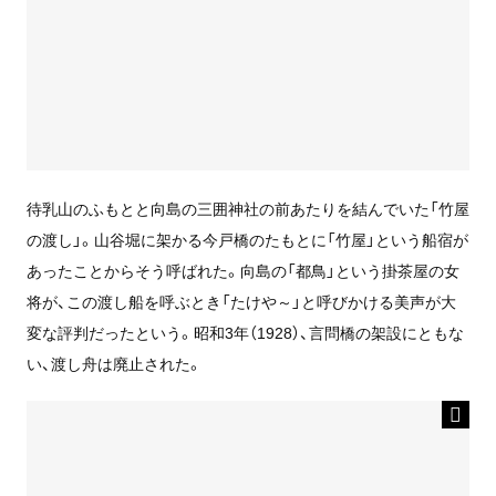
待乳山のふもとと向島の三囲神社の前あたりを結んでいた「竹屋
の渡し」。山谷堀に架かる今戸橋のたもとに「竹屋」という船宿が
あったことからそう呼ばれた。向島の「都鳥」という掛茶屋の女
将が、この渡し船を呼ぶとき「たけや～」と呼びかける美声が大
変な評判だったという。昭和3年（1928）、言問橋の架設にともな
い、渡し舟は廃止された。