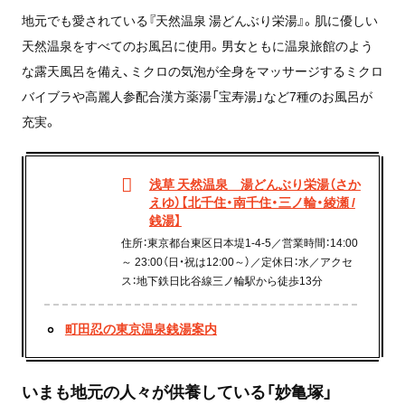
地元でも愛されている『天然温泉 湯どんぶり栄湯』。肌に優しい
天然温泉をすべてのお風呂に使用。男女ともに温泉旅館のよう
な露天風呂を備え、ミクロの気泡が全身をマッサージするミクロ
バイブラや高麗人参配合漢方薬湯「宝寿湯」など7種のお風呂が
充実。
浅草 天然温泉 湯どんぶり栄湯（さか
えゆ）【北千住・南千住・三ノ輪・綾瀬 /
銭湯】
住所：東京都台東区日本堤1-4-5／営業時間：14:00
～ 23:00（日・祝は12:00～）／定休日：水／アクセ
ス：地下鉄日比谷線三ノ輪駅から徒歩13分
町田忍の東京温泉銭湯案内
いまも地元の人々が供養している「妙亀塚」