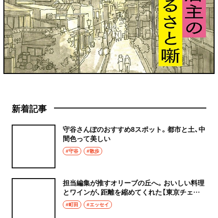
新着記事
守谷さんぽのおすすめ8スポット。都市と土、中
間色って美しい
#守谷
#散歩
担当編集が推すオリーブの丘へ。おいしい料理
とワインが、距離を縮めてくれた【東京チェン
飯diary】
#町田
#エッセイ