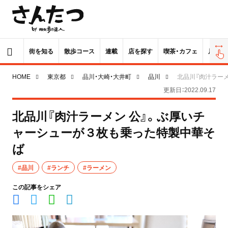
街を知る
散歩コース
連載
店を探す
喫茶・カフェ
居酒屋
HOME
東京都
品川・大崎・大井町
品川
北品川『肉汁ラー
更新日：2022.09.17
北品川『肉汁ラーメン 公』。ぶ厚いチ
ャーシューが３枚も乗った特製中華そ
ば
#品川
#ランチ
#ラーメン
この記事をシェア