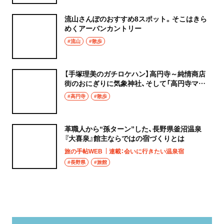
流山さんぽのおすすめ8スポット。そこはきら
めくアーバンカントリー
#流山
#散歩
【手塚理美のガチロケハン】高円寺～純情商店
街のおにぎりに気象神社、そして「高円寺マシ
タ」へ！
#高円寺
#散歩
革職人から“孫ターン”した、長野県釜沼温泉
『大喜泉』館主ならではの宿づくりとは
旅の手帖WEB
連載：会いに行きたい温泉宿
#長野県
#旅館