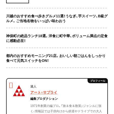
川越のおすすめ食べ歩きグルメ11選！うなぎ、芋スイーツ、B級グ
ルメ。ご当地名物をいっぱい味わおう
神保町の絶品ランチ18選。洋食に町中華、ボリューム満点の定食
に感動必至！
都内のおすすめモーニング21店。おいしい朝ごはんをしっかり
食べて元気スイッチをON！
達人
アート・サプライ
編集プロダクション
1971年創業の編プロ。「旅＆食＆散策」ジャンルに強
く、情報誌では子供向けから鉄道やドライブでの大人