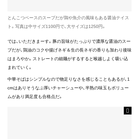
とんこつベースのスープだが鶏や魚介の風味もある醤油テイス
ト。写真は中サイズ1100円で、大サイズは1250円。
では、いただきまーす。豚の旨味がたっぷりで濃厚な醤油のスー
プだが、鶏油のコクや揚げネギ＆生の長ネギの香りも加わり後味
はまろやか。ストレートの細麺がするすると喉越しよく吸い込
まれていく。
中華そばはシンプルなので物足りなさを感じることもあるが、1
cmはありそうなぶ厚いチャーシューや、半熟の味玉もボリュー
ムがあり満足度も合格点だ。