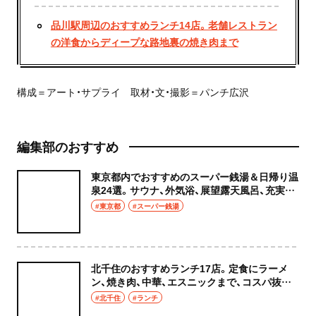
品川駅周辺のおすすめランチ14店。老舗レストラン
の洋食からディープな路地裏の焼き肉まで
構成＝アート・サプライ 取材・文・撮影＝パンチ広沢
編集部のおすすめ
東京都内でおすすめのスーパー銭湯＆日帰り温
泉24選。サウナ、外気浴、展望露天風呂、充実の
癒やし空間へ
#東京都
#スーパー銭湯
北千住のおすすめランチ17店。定食にラーメ
ン、焼き肉、中華、エスニックまで、コスパ抜群
な店もおしゃれな店も網羅してご紹介！
#北千住
#ランチ