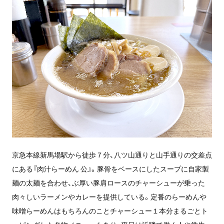
京急本線新馬場駅から徒歩７分、八ツ山通りと山手通りの交差点
にある『肉汁らーめん 公』。豚骨をベースにしたスープに自家製
麺の太麺を合わせ、ぶ厚い豚肩ロースのチャーシューが乗った
肉々しいラーメンやカレーを提供している。定番のらーめんや
味噌らーめんはもちろんのことチャーシュー１本分まるごとト