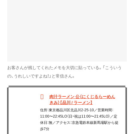
お客さんが残してくれたメモを大切に貼っている。「こういう
の、うれしいですよね！」と常信さん。
肉汁ラーメン 公（にくじるらーめん
きみ）【品川 / ラーメン】
住所：東京都品川区北品川2-25-10／営業時間：
11:00〜22:45LO（日・祝は11:00〜21:45LO）／定
休日：無／アクセス：京急電鉄本線新馬場駅から徒
歩7分