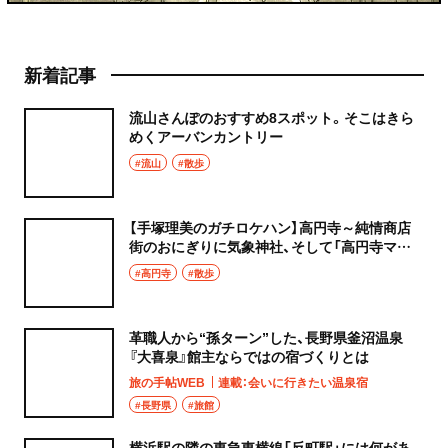
新着記事
流山さんぽのおすすめ8スポット。そこはきら
めくアーバンカントリー
#流山
#散歩
【手塚理美のガチロケハン】高円寺～純情商店
街のおにぎりに気象神社、そして「高円寺マシ
タ」へ！
#高円寺
#散歩
革職人から“孫ターン”した、長野県釜沼温泉
『大喜泉』館主ならではの宿づくりとは
旅の手帖WEB
連載：会いに行きたい温泉宿
#長野県
#旅館
横浜駅の隣の東急東横線「反町駅」には何があ