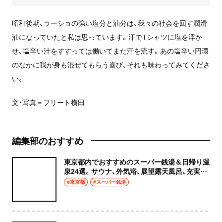
昭和後期、ラーショの強い塩分と油分は、我々の社会を回す潤滑
油になっていたと私は思っています。汗でTシャツに塩を浮か
せ、塩辛い汁をすすっては働いてまた汗を流す。あの塩辛い円環
のなかに我が身も混ぜてもらう喜び、それも味わってみてくださ
い。
文・写真＝フリート横田
編集部のおすすめ
東京都内でおすすめのスーパー銭湯＆日帰り温
泉24選。サウナ、外気浴、展望露天風呂、充実の
癒やし空間へ
#東京都
#スーパー銭湯