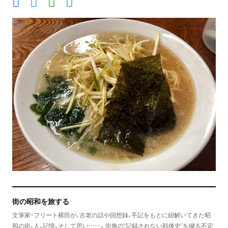
街の昭和を旅する
文筆家・フリート横田が、古老の話や回想録、手記をもとに紐解いてきた昭
和の街、人、記憶、そして思い……。街角の“記録されない戦後史”を綴る不定