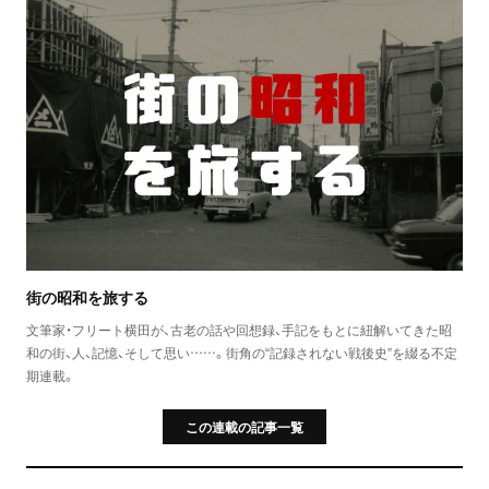
街の昭和を旅する
文筆家・フリート横田が、古老の話や回想録、手記をもとに紐解いてきた昭
和の街、人、記憶、そして思い……。街角の“記録されない戦後史”を綴る不定
期連載。
この連載の記事一覧