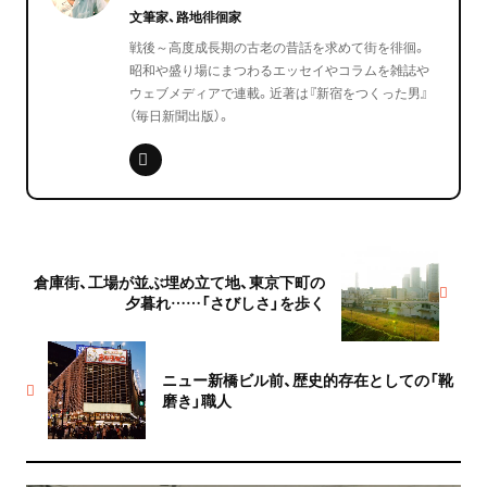
文筆家、路地徘徊家
戦後～高度成長期の古老の昔話を求めて街を徘徊。
昭和や盛り場にまつわるエッセイやコラムを雑誌や
ウェブメディアで連載。近著は『新宿をつくった男』
（毎日新聞出版）。
倉庫街、工場が並ぶ埋め立て地、東京下町の
夕暮れ……「さびしさ」を歩く
ニュー新橋ビル前、歴史的存在としての「靴
磨き」職人