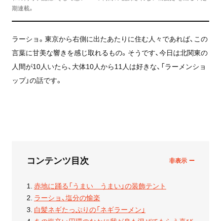
期連載。
ラーショ。東京から右側に出たあたりに住む人々であれば、この
言葉に甘美な響きを感じ取れるもの。そうです、今日は北関東の
人間が10人いたら、大体10人から11人は好きな、「ラーメンショ
ップ」の話です。
コンテンツ目次
赤地に踊る「うまい うまい」の装飾テント
ラーショ、塩分の愉楽
白髪ネギたっぷりの「ネギラーメン」
あの塩辛い円環のなかに我が身も混ぜてもらう喜び