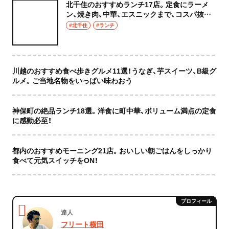
北千住のおすすめランチ17店。定食にラーメ
ン、焼き肉、中華、エスニックまで、コスパ抜群
な店もおしゃれな店も網羅してご紹介！
#北千住
#ランチ
川越のおすすめ食べ歩きグルメ11選！うなぎ、芋スイーツ、B級グ
ルメ。ご当地名物をいっぱい味わおう
神保町の絶品ランチ18選。洋食に町中華、ボリューム満点の定食
に感動必至！
都内のおすすめモーニング21店。おいしい朝ごはんをしっかり
食べて元気スイッチをON！
達人
フリート横田