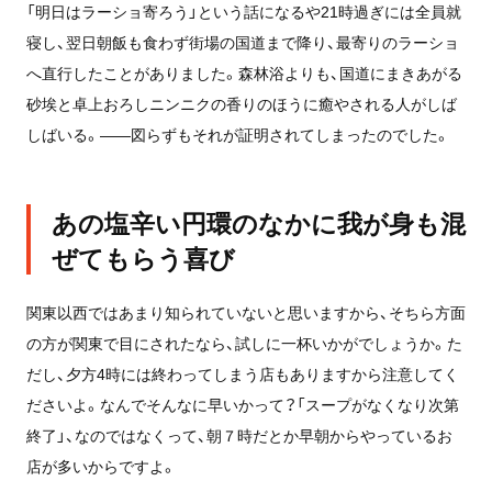
「明日はラーショ寄ろう」という話になるや21時過ぎには全員就
寝し、翌日朝飯も食わず街場の国道まで降り、最寄りのラーショ
へ直行したことがありました。森林浴よりも、国道にまきあがる
砂埃と卓上おろしニンニクの香りのほうに癒やされる人がしば
しばいる。――図らずもそれが証明されてしまったのでした。
あの塩辛い円環のなかに我が身も混
ぜてもらう喜び
関東以西ではあまり知られていないと思いますから、そちら方面
の方が関東で目にされたなら、試しに一杯いかがでしょうか。た
だし、夕方4時には終わってしまう店もありますから注意してく
ださいよ。なんでそんなに早いかって？「スープがなくなり次第
終了」、なのではなくって、朝７時だとか早朝からやっているお
店が多いからですよ。