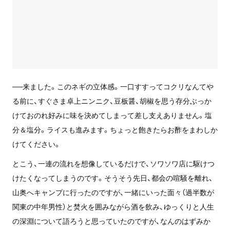
──来ました。このネギの立体感。一口すすってコクリなんてや
る前に、すぐさま卓上ニンニク、豆板醤、胡椒を思う存分ぶっか
けておのれ好みに味を決めてしまって差し支えありません。塩
分＆塩分。ライスも進みます。ちょっと飽きたらお酢をまわしか
けてください。
とこう、一連の流れを想像しているだけで、ソワソワ店に駆けつ
けたくなってしまうのです。そうそう先日、都会の喧騒を離れ、
山奥へキャンプに行ったのですが、一緒にいった面々（過半数が
関東の中年男性）と焚火を囲みながら酒を飲み、ゆっくりと人生
の深淵について語ろうと思っていたのですが、なんのはずみか