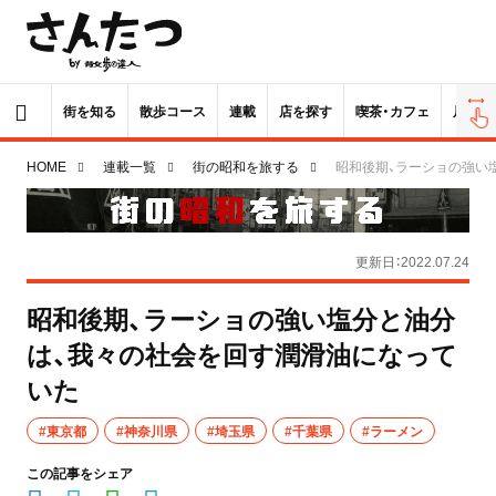
街を知る
散歩コース
連載
店を探す
喫茶・カフェ
居酒屋
HOME
連載一覧
街の昭和を旅する
昭和後期、ラーショの強い
更新日：2022.07.24
昭和後期、ラーショの強い塩分と油分
は、我々の社会を回す潤滑油になって
いた
#東京都
#神奈川県
#埼玉県
#千葉県
#ラーメン
この記事をシェア