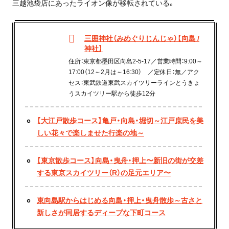
三越池袋店にあったライオン像が移転されている。
三囲神社（みめぐりじんじゃ）【向島 /
神社】
住所：東京都墨田区向島2-5-17／営業時間：9:00～
17:00（12～2月は～16:30） ／定休日：無／アク
セス：東武鉄道東武スカイツリーラインとうきょ
うスカイツリー駅から徒歩12分
【大江戸散歩コース】亀戸・向島・堀切～江戸庶民を美
しい花々で楽しませた行楽の地～
【東京散歩コース】向島・曳舟・押上〜新旧の街が交差
する東京スカイツリー（R）の足元エリア〜
東向島駅からはじめる向島・押上・曳舟散歩～古さと
新しさが同居するディープな下町コース