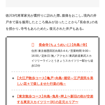
徳川3代将軍家光が鷹狩りに訪れた際、腹痛をおこし、境内の井
戸水で薬を服用したところ痛みが治ったことから「長命水」の名
を授かり、寺号もあらためた。復元された井戸もある。
長命寺（ちょうめいじ）【向島 / 寺】
住所：東京都墨田区向島5-4-4／営業時間：9:00～
16:00／定休日：無／アクセス：東武鉄道東武スカ
イツリーラインとうきょうスカイツリー駅から徒
歩13分
【大江戸散歩コース】亀戸・向島・堀切～江戸庶民を美
しい花々で楽しませた行楽の地～
【東京散歩コース】向島・曳舟・押上〜新旧の街が交差
する東京スカイツリー（R）の足元エリア〜