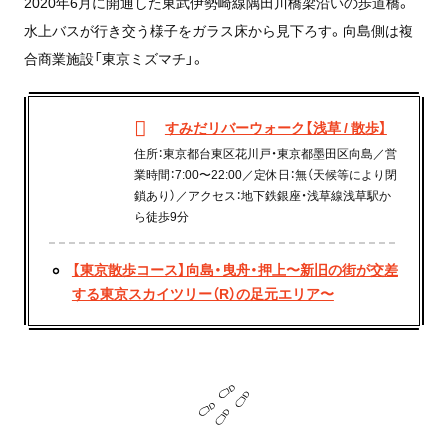
2020年6月に開通した東武伊勢崎線隅田川橋梁沿いの歩道橋。
水上バスが行き交う様子をガラス床から見下ろす。向島側は複
合商業施設「東京ミズマチ」。
すみだリバーウォーク【浅草 / 散歩】
住所：東京都台東区花川戸・東京都墨田区向島／営
業時間：7:00〜22:00／定休日：無（天候等により閉
鎖あり）／アクセス：地下鉄銀座・浅草線浅草駅か
ら徒歩9分
【東京散歩コース】向島・曳舟・押上〜新旧の街が交差
する東京スカイツリー（R）の足元エリア〜