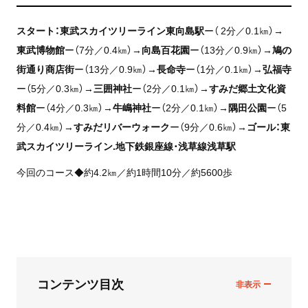
スタート：東武スカイツリーライン東向島駅
ー（ 2分／0.1㎞）→
東武博物館
ー（7分／0.4㎞）→
向島百花園
ー（13分／0.9㎞）→
鳩の
街通り商店街
ー（13分／0.9㎞）→
長命寺
ー（1分／0.1㎞）→
弘福寺
ー（5分／0.3㎞）→
三囲神社
ー（2分／0.1㎞）→
すみだ郷土文化資
料館
ー（4分／0.3㎞）→
牛嶋神社
ー（2分／0.1㎞）→
隅田公園
ー（5
分／0.4㎞）→
すみだリバーウォーク
ー（9分／0.6㎞）→
ゴール：東
武スカイツリーライン.地下鉄銀座線･浅草線浅草駅
今回のコース◆約4.2㎞／約1時間10分／約5600歩
コンテンツ目次