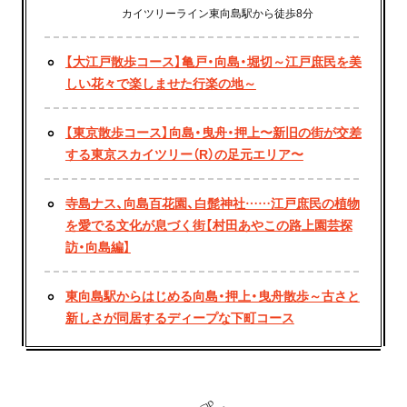
カイツリーライン東向島駅から徒歩8分
【大江戸散歩コース】亀戸・向島・堀切～江戸庶民を美
しい花々で楽しませた行楽の地～
【東京散歩コース】向島・曳舟・押上〜新旧の街が交差
する東京スカイツリー（R）の足元エリア〜
寺島ナス、向島百花園、白髭神社……江戸庶民の植物
を愛でる文化が息づく街【村田あやこの路上園芸探
訪・向島編】
東向島駅からはじめる向島・押上・曳舟散歩～古さと
新しさが同居するディープな下町コース