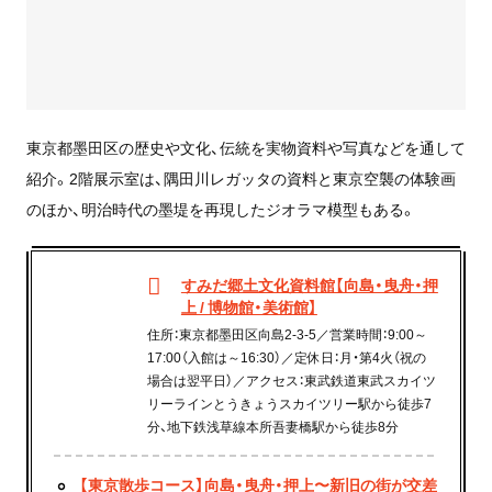
東京都墨田区の歴史や文化、伝統を実物資料や写真などを通して
紹介。2階展示室は、隅田川レガッタの資料と東京空襲の体験画
のほか、明治時代の墨堤を再現したジオラマ模型もある。
すみだ郷土文化資料館【向島・曳舟・押
上 / 博物館・美術館】
住所：東京都墨田区向島2-3-5／営業時間：9:00～
17:00（入館は～16:30）／定休日：月・第4火（祝の
場合は翌平日）／アクセス：東武鉄道東武スカイツ
リーラインとうきょうスカイツリー駅から徒歩7
分、地下鉄浅草線本所吾妻橋駅から徒歩8分
【東京散歩コース】向島・曳舟・押上〜新旧の街が交差