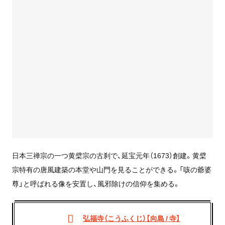
日本三禅宗の一つ黄檗宗の古刹で、延宝元年（1673）創建。黄檗
宗特有の唐風建築の本堂や山門を見ることができる。「咳の爺婆
尊」と呼ばれる像を安置し、風邪除けの信仰を集める。
弘福寺（こうふくじ）【向島 / 寺】