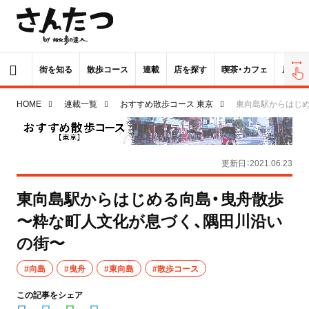
街を知る
散歩コース
連載
店を探す
喫茶・カフェ
居酒屋
HOME
連載一覧
おすすめ散歩コース 東京
東向島駅からはじめ
更新日：2021.06.23
東向島駅からはじめる向島・曳舟散歩
〜粋な町人文化が息づく、隅田川沿い
の街〜
#向島
#曳舟
#東向島
#散歩コース
この記事をシェア