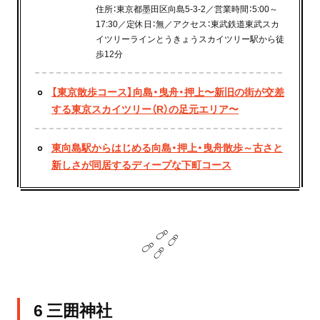
住所：東京都墨田区向島5-3-2／営業時間：5:00～
17:30／定休日：無／アクセス：東武鉄道東武スカ
イツリーラインとうきょうスカイツリー駅から徒
歩12分
【東京散歩コース】向島・曳舟・押上〜新旧の街が交差
する東京スカイツリー（R）の足元エリア〜
東向島駅からはじめる向島・押上・曳舟散歩～古さと
新しさが同居するディープな下町コース
6 三囲神社