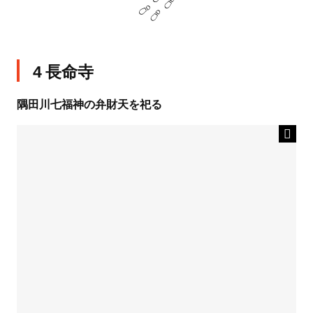
4 長命寺
隅田川七福神の弁財天を祀る