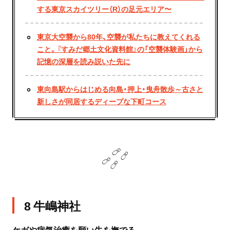
する東京スカイツリー（R）の足元エリア〜
東京大空襲から80年、空襲が私たちに教えてくれる
こと。『すみだ郷土文化資料館』の「空襲体験画」から
記憶の深層を読み説いた先に
東向島駅からはじめる向島・押上・曳舟散歩～古さと
新しさが同居するディープな下町コース
8 牛嶋神社
ケガや病気治癒を願い牛を撫でる