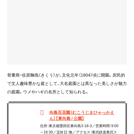
骨董商・佐原鞠塢（きくう）が、文化元年（1804）頃に開園。庶民的
で文人趣味豊かな庭として、大名庭園とは異なった美しさが魅力
の庭園。ウメやハギの名所として知られる。
向島百花園（むこうじまひゃっかえ
ん）【東向島 / 公園】
住所：東京都墨田区東向島3-18-3／営業時間：9:00
～16:30／定休日：無／アクセス：東武鉄道東武ス