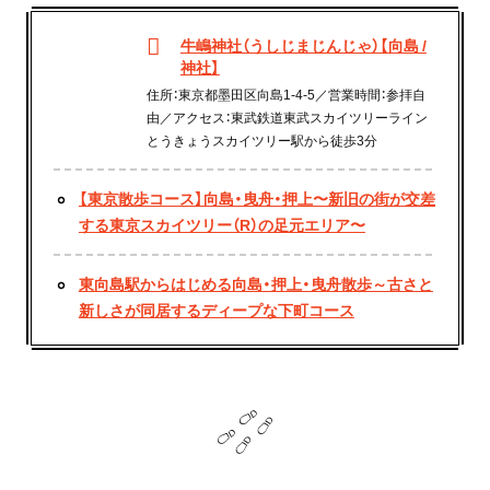
牛嶋神社（うしじまじんじゃ）【向島 /
神社】
住所：東京都墨田区向島1-4-5／営業時間：参拝自
由／アクセス：東武鉄道東武スカイツリーライン
とうきょうスカイツリー駅から徒歩3分
【東京散歩コース】向島・曳舟・押上〜新旧の街が交差
する東京スカイツリー（R）の足元エリア〜
東向島駅からはじめる向島・押上・曳舟散歩～古さと
新しさが同居するディープな下町コース