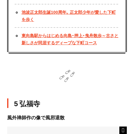
池波正太郎生誕100周年。正太郎少年が愛した下町
を歩く
東向島駅からはじめる向島・押上・曳舟散歩～古さと
新しさが同居するディープな下町コース
5 弘福寺
風外禅師作の像で風邪退散