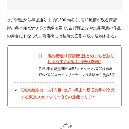
水戸街道から墨堤通りまで約300ｍ続く、昭和風情が残る商店
街。鳩の街はかつての赤線地帯で、吉行淳之介や永井荷風の作品
の舞台にもなった。商店街には往時の面影を残す建物もある。
鳩の街通り商店街（はとのまちどおり
しょうてんがい）【曳舟 / 散歩】
住所：東京都墨田区向島5／アクセス：東武鉄道亀
戸線・東武スカイツリーライン曳舟駅から徒歩5分
【東京散歩コース】向島・曳舟・押上〜新旧の街が交差
する東京スカイツリー（R）の足元エリア〜