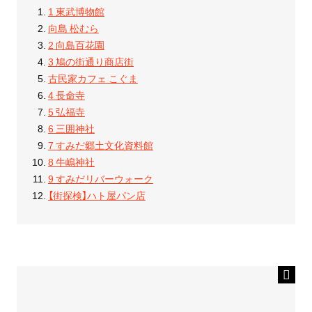
1 東武博物館
向島 松むら
2 向島百花園
3 鳩の街通り商店街
古民家カフェ こぐま
4 長命寺
5 弘福寺
6 三囲神社
7 すみだ郷土文化資料館
8 牛嶋神社
9 すみだリバーウォーク
【街探検】ハト屋パン店