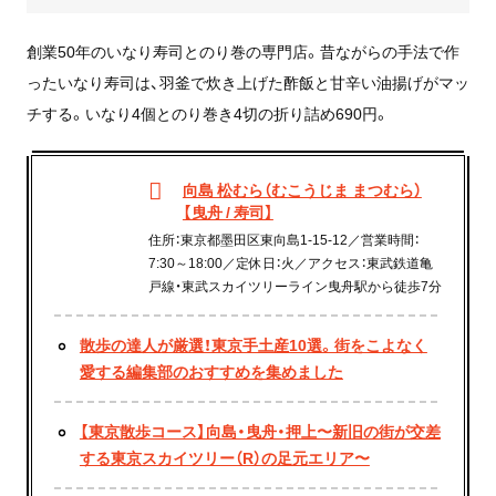
創業50年のいなり寿司とのり巻の専門店。昔ながらの手法で作
ったいなり寿司は、羽釜で炊き上げた酢飯と甘辛い油揚げがマッ
チする。いなり4個とのり巻き4切の折り詰め690円。
向島 松むら（むこうじま まつむら）
【曳舟 / 寿司】
住所：東京都墨田区東向島1-15-12／営業時間：
7:30～18:00／定休日：火／アクセス：東武鉄道亀
戸線・東武スカイツリーライン曳舟駅から徒歩7分
散歩の達人が厳選！東京手土産10選。街をこよなく
愛する編集部のおすすめを集めました
【東京散歩コース】向島・曳舟・押上〜新旧の街が交差
する東京スカイツリー（R）の足元エリア〜