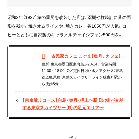
昭和2年（1927）築の薬局を改装した店は、薬棚や柱時計に昔の面
影を残す。焼きオムライスや、焼きカレー各1050円が人気。コー
ヒーとともに自家製のキャラメルチャイシフォン500円を。
古民家カフェ こぐま【曳舟 / カフェ】
住所：東京都墨田区東向島1-23-14／営業時間：
11:30～18:00LO／定休日：火･水／アクセス：東武
鉄道亀戸線・東武スカイツリーライン線曳舟駅か
ら徒歩8分
【東京散歩コース】向島・曳舟・押上〜新旧の街が交差
する東京スカイツリー（R）の足元エリア〜