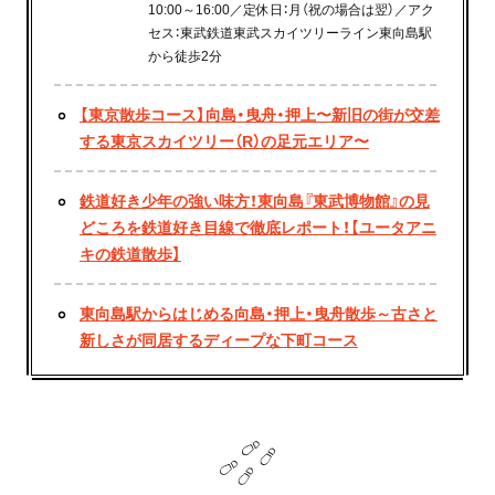
10:00～16:00／定休日：月（祝の場合は翌）／アク
セス：東武鉄道東武スカイツリーライン東向島駅
から徒歩2分
【東京散歩コース】向島・曳舟・押上〜新旧の街が交差
する東京スカイツリー（R）の足元エリア〜
鉄道好き少年の強い味方！東向島『東武博物館』の見
どころを鉄道好き目線で徹底レポート！【ユータアニ
キの鉄道散歩】
東向島駅からはじめる向島・押上・曳舟散歩～古さと
新しさが同居するディープな下町コース