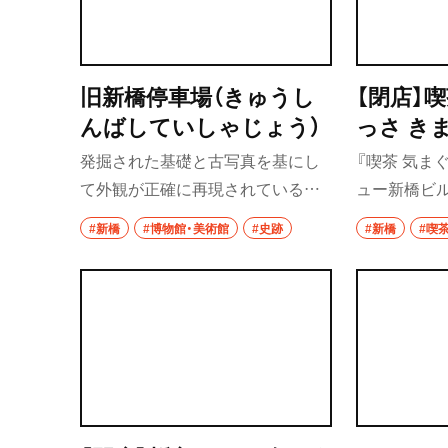
旧新橋停車場（きゅうし
【閉店】
んばしていしゃじょう）
っさ き
発掘された基礎と古写真を基にし
『喫茶 気ま
て外観が正確に再現されている。
ュー新橋ビル
左右対称の2階建て、中心部は平屋
和”な喫茶店
#新橋
#博物館・美術館
#史跡
#新橋
#喫
建てで、木材の骨組に石を張り付け
うから驚き
る「木骨石張り」という建築技法。
きめん120
だ細打ちう
量の錦糸た
お出汁のつ
品。クセにな