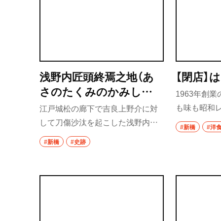
浅野内匠頭終焉之地（あ
【閉店】
さのたくみのかみしゅ
1963年創
うえんのち）
も味も昭和
江戸城松の廊下で吉良上野介に対
う。豚肉バ
して刀傷沙汰を起こした浅野内匠
#新橋
#洋
いレタス入り
頭が切腹をした屋敷跡。一関藩（現
#新橋
#史跡
在の岩手県南部）・田村右京太夫の
上屋敷があった。