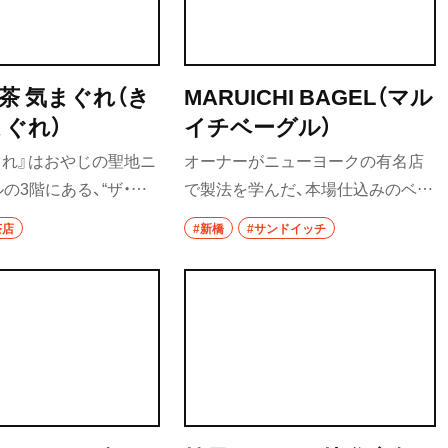
喫茶 気まぐれ（き
MARUICHI BAGEL（マル
まぐれ）
イチベーグル）
ぐれ』はおやじの聖地ニ
オーナーがニューヨークの有名店
の3階にある、“ザ・昭
で製法を学んだ、本場仕込みのベー
。オープンは令和とい
グルの味わいと温かい接客が人気
茶店
#新橋
#サンドイッチ
だ。看板メニューの焼
を呼ぶベーグル専門店。2004年に
0円はわかめを練り込ん
代々木上原で店舗を構え、白金で15
どんを焼いて、牛肉と大
年営業したあと、2024年に新橋へ
まごと刻みのりをかつ
移転。ベーグルは乳製品、卵、油、砂
ゆにつけていただく一
糖を使っておらず、食べ応えのある
りそうだ。
食感が楽しめる。種類豊富なベー
グルは20種類以上用意されていて、
好きな具材を選んで作ってもらえ