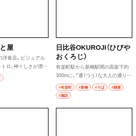
はと屋
日比谷OKUROJI（ひびや
おくろじ）
業の洋食店。ビジュアル
レトロ、神々しさが漂
有楽町駅から新橋駅間の高架下約
ラ生姜焼き定食は珍し
300mに、「通（つう）な大人の通り
食
。ロースも旨い！
道」というコンセプトのもと、45軒
#有楽町
#新橋
#そば
#雑貨
のショップが通路の両脇に並ぶ。
#施設