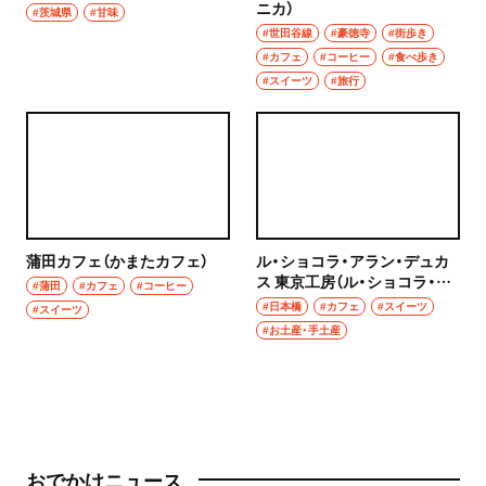
ニカ）
#茨城県
#甘味
#世田谷線
#豪徳寺
#街歩き
#カフェ
#コーヒー
#食べ歩き
#スイーツ
#旅行
蒲田カフェ（かまたカフェ）
ル・ショコラ・アラン・デュカ
ス 東京工房（ル・ショコラ・ア
#蒲田
#カフェ
#コーヒー
ラン・デュカス とうきょうこ
#日本橋
#カフェ
#スイーツ
#スイーツ
うぼう）
#お土産・手土産
おでかけニュース