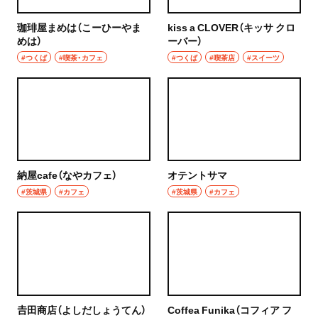
珈琲屋まめは（こーひーやま
kiss a CLOVER（キッサ クロ
めは）
ーバー）
#つくば
#喫茶・カフェ
#つくば
#喫茶店
#スイーツ
納屋cafe（なやカフェ）
オテントサマ
#茨城県
#カフェ
#茨城県
#カフェ
𠮷田商店（よしだしょうてん）
Coffea Funika（コフィア フ