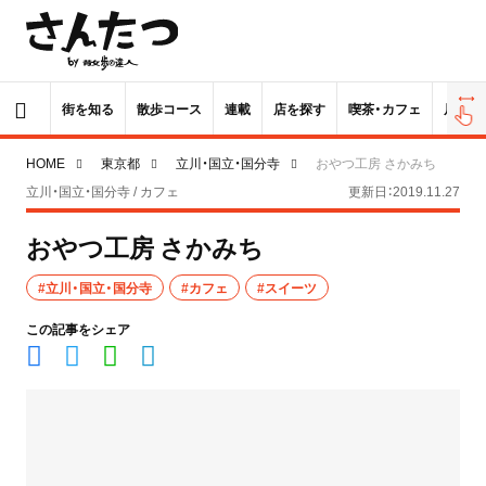
街を知る
散歩コース
連載
店を探す
喫茶・カフェ
居酒屋
HOME
東京都
立川・国立・国分寺
おやつ工房 さかみち
立川・国立・国分寺 / カフェ
更新日：2019.11.27
おやつ工房 さかみち
#立川・国立・国分寺
#カフェ
#スイーツ
この記事をシェア