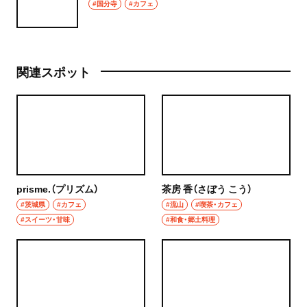
#国分寺
#カフェ
関連スポット
prisme.（プリズム）
茶房 香（さぼう こう）
#茨城県
#カフェ
#流山
#喫茶・カフェ
#スイーツ・甘味
#和食・郷土料理