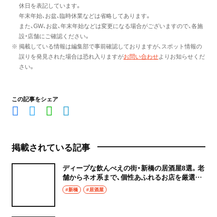
休日を表記しています。
年末年始、お盆、臨時休業などは省略してあります。
また、GW、お盆、年末年始などは変更になる場合がございますので、各施
設・店舗にご確認ください。
※ 掲載している情報は編集部で事前確認しておりますが、スポット情報の
誤りを発見された場合は恐れ入りますが
お問い合わせ
よりお知らせくだ
さい。
この記事をシェア
掲載されている記事
ディープな飲んべえの街・新橋の居酒屋8選。老
舗からネオ系まで、個性あふれるお店を厳選し
て紹介！
#新橋
#居酒屋