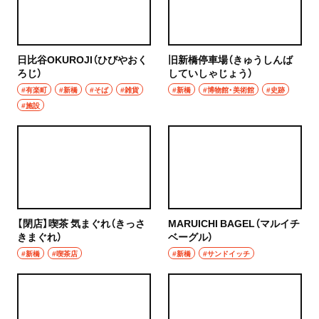
日比谷OKUROJI（ひびやおく
旧新橋停車場（きゅうしんば
ろじ）
していしゃじょう）
#有楽町
#新橋
#そば
#雑貨
#新橋
#博物館・美術館
#史跡
#施設
【閉店】喫茶 気まぐれ（きっさ
MARUICHI BAGEL（マルイチ
きまぐれ）
ベーグル）
#新橋
#喫茶店
#新橋
#サンドイッチ