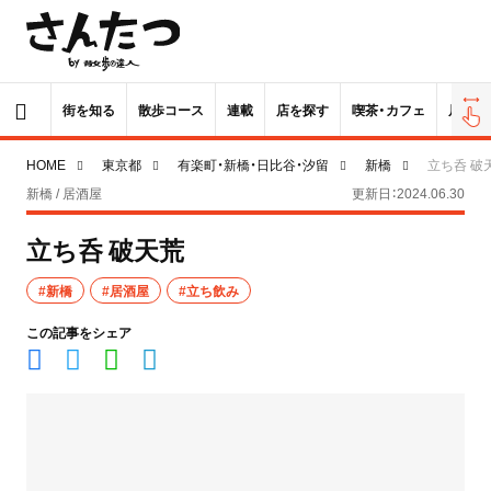
街を知る
散歩コース
連載
店を探す
喫茶・カフェ
居酒屋
HOME
東京都
有楽町・新橋・日比谷・汐留
新橋
立ち呑 破
新橋 / 居酒屋
更新日：2024.06.30
立ち呑 破天荒
#新橋
#居酒屋
#立ち飲み
この記事をシェア