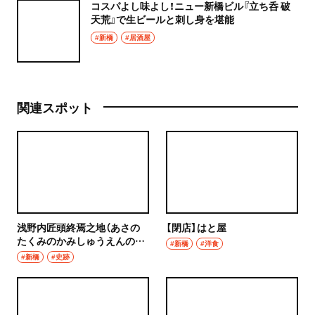
コスパよし味よし！ニュー新橋ビル『立ち呑 破
天荒』で生ビールと刺し身を堪能
#新橋
#居酒屋
関連スポット
浅野内匠頭終焉之地（あさの
【閉店】はと屋
たくみのかみしゅうえんの
#新橋
#洋食
ち）
#新橋
#史跡