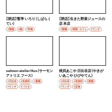
【閉店】暫亭 いろり（しばらく
【閉店】生きた野菜ジュースの
てい）
店 本店
#新橋
#鍋
#和食
#新橋
#喫茶・カフェ
#ランチ
salmon atelier Hus（サーモン
焼貝あこや 日比谷店（やきが
アトリエ フース）
いあこや ひびやてん）
#日比谷
#有楽町
#新橋
#日比谷
#有楽町
#新橋
#ランチ
#パスタ
#ランチ
#定食