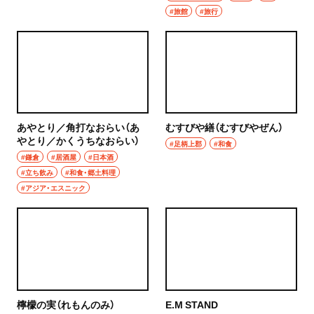
#旅館
#旅行
あやとり／角打なおらい（あ
むすびや繕（むすびやぜん）
やとり／かくうちなおらい）
#足柄上郡
#和食
#鎌倉
#居酒屋
#日本酒
#立ち飲み
#和食・郷土料理
#アジア・エスニック
檸檬の実（れもんのみ）
E.M STAND