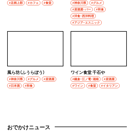
#足柄上郡
#カフェ
#食堂
#神奈川県
#グルメ
#居酒屋・バー
#和食
#洋食・西洋料理
#アジア・エスニック
風ら坊（ふうらぼう）
ワイン食堂 千石や
#神奈川県
#グルメ
#居酒屋
#鎌倉・江ノ電・湘南
#居酒屋
#日本酒
#和食
#ワイン
#食堂
#イタリアン
おでかけニュース