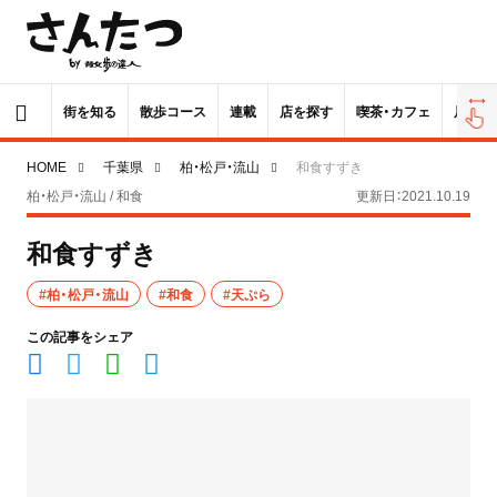
街を知る
散歩コース
連載
店を探す
喫茶・カフェ
居酒屋
HOME
千葉県
柏・松戸・流山
和食すずき
柏・松戸・流山 / 和食
更新日：2021.10.19
和食すずき
#柏・松戸・流山
#和食
#天ぷら
この記事をシェア