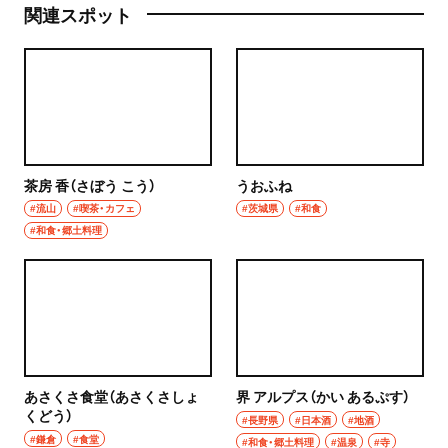
関連スポット
茶房 香（さぼう こう）
うおふね
#流山
#喫茶・カフェ
#茨城県
#和食
#和食・郷土料理
あさくさ食堂（あさくさしょ
界 アルプス（かい あるぷす）
くどう）
#長野県
#日本酒
#地酒
#鎌倉
#食堂
#和食・郷土料理
#温泉
#寺