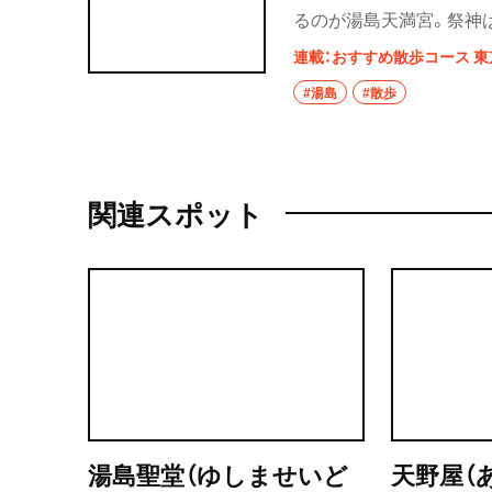
るのが湯島天満宮。祭神
と、受験生の思いが伝わ
連載：おすすめ散歩コース 東
通りの名の由来になった
#湯島
#散歩
には東京大学本郷キャン
を開けているのは数店の
坂へ。樋口一葉をしのぶ
関連スポット
湯島聖堂（ゆしませいど
天野屋（