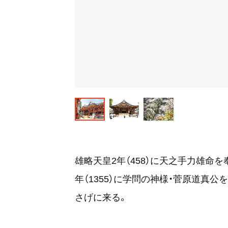
雄略天皇2年（458）に天之手力雄命
年（1355）に学問の神様・菅原道真
さげに来る。