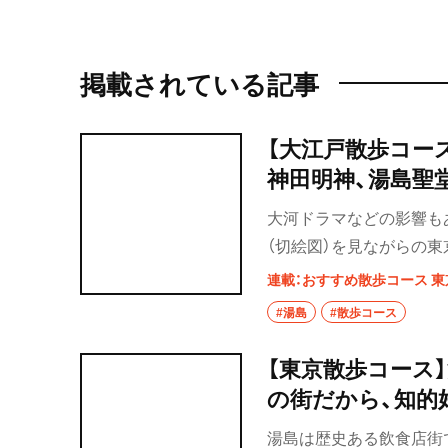
掲載されている記事
【大江戸散歩コース
神田明神、湯島聖
大河ドラマなどの影響も
（切絵図）を見ながらの
2年（1861）の「小石
連載：おすすめ散歩コース 東
タイムスリップを楽しむ
#湯島
#散歩コース
【東京散歩コース
の街だから、知的
湯島は歴史ある飲食店街