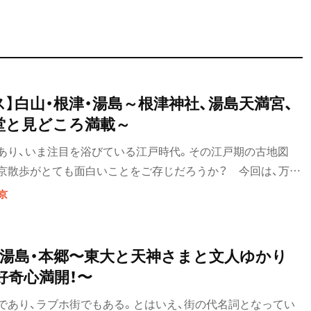
】白山・根津・湯島～根津神社、湯島天満宮、
堂と見どころ満載～
あり、いま注目を浴びている江戸時代。その江戸期の古地図
東京散歩がとても面白いことをご存じだろうか？ 今回は、万延
川谷中本郷絵図」を手に歩く白山・根津・湯島の散歩コースを紹介。
京
特別な散歩体験を！
】湯島・本郷〜東大と天神さまと文人ゆかり
好奇心満開！〜
であり、ラブホ街でもある。とはいえ、街の代名詞となってい