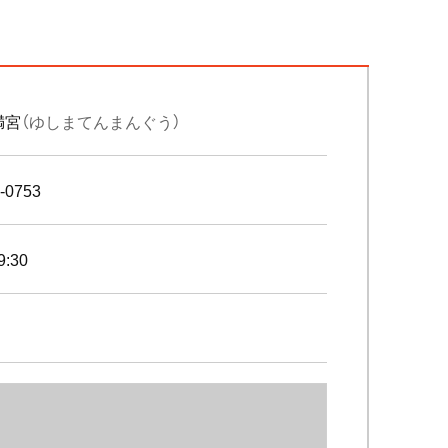
満宮
（ゆしまてんまんぐう）
-0753
9:30