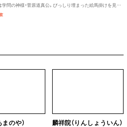
は学問の神様・菅原道真公。びっしり埋まった絵馬掛けを見る
ってくる。麟祥院には徳川家光の乳母・春日局の墓がある。春日
京
寺で、通りを見守るように春日局の像が立つ。春日通りの北側
パスが広がる。本郷通り沿いには古書店が連なっていたが、店
み。学生街の変容の一端がうかがえる。炭団（たどん）坂から菊
散歩道には、文豪が好んだ宿も残り、ぶらぶら歩きも楽しい。
あまのや）
麟祥院（りんしょういん）