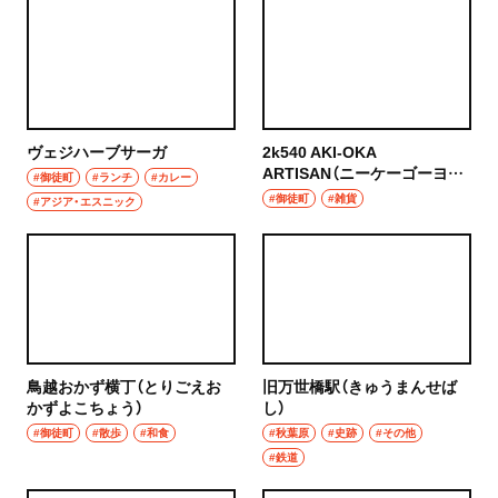
ヴェジハーブサーガ
2k540 AKI-OKA
ARTISAN（ニーケーゴーヨン
#御徒町
#ランチ
#カレー
マル アキオカ アルチザン）
#御徒町
#雑貨
#アジア・エスニック
鳥越おかず横丁（とりごえお
旧万世橋駅（きゅうまんせば
かずよこちょう）
し）
#御徒町
#散歩
#和食
#秋葉原
#史跡
#その他
#鉄道