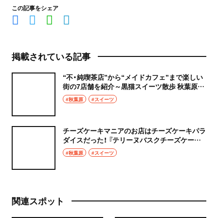
この記事をシェア
掲載されている記事
“不・純喫茶店”から“メイドカフェ”まで楽しい
街の7店舗を紹介～黒猫スイーツ散歩 秋葉原編
まとめ～
#秋葉原
#スイーツ
チーズケーキマニアのお店はチーズケーキパラ
ダイスだった！ 『テリーヌバスクチーズケーキ
東京』～黒猫スイーツ散歩 秋葉原編③～
#秋葉原
#スイーツ
関連スポット