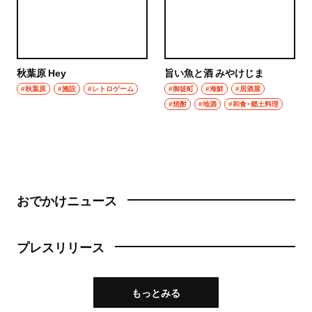
秋葉原 Hey
旨い魚と酒 みやけじま
#秋葉原
#施設
#レトロゲーム
#御徒町
#海鮮
#居酒屋
#焼酎
#地酒
#和食・郷土料理
おでかけニュース
プレスリリース
もっとみる