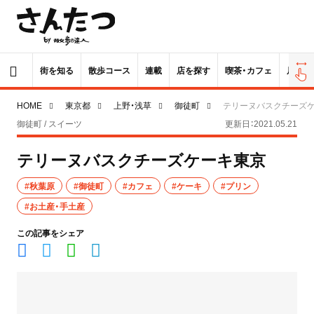
街を知る
散歩コース
連載
店を探す
喫茶・カフェ
居酒屋
HOME
東京都
上野・浅草
御徒町
テリーヌバスクチーズ
御徒町 / スイーツ
更新日：2021.05.21
テリーヌバスクチーズケーキ東京
#秋葉原
#御徒町
#カフェ
#ケーキ
#プリン
#お土産・手土産
この記事をシェア