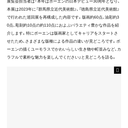
展覧会担当者は「本年はボーエンの日本デビュー30周年となり、
本展は2023年に『群馬県立近代美術館』、『徳島県立近代美術館』
で行われた巡回展を再構成した内容です。版画約60点、油彩約3
0点、彫刻約10点の約110点におよぶバラエティ豊かな作品を紹
介します。特にボーエンは版画家としてキャリアをスタートさ
せたため、さまざまな版種による作品の違いが見どころです。ボ
ーエンの描くユーモラスでかわいらしい生き物や町並みなど、カ
ラフルで素朴な魅力を楽しんでください」と見どころを語る。