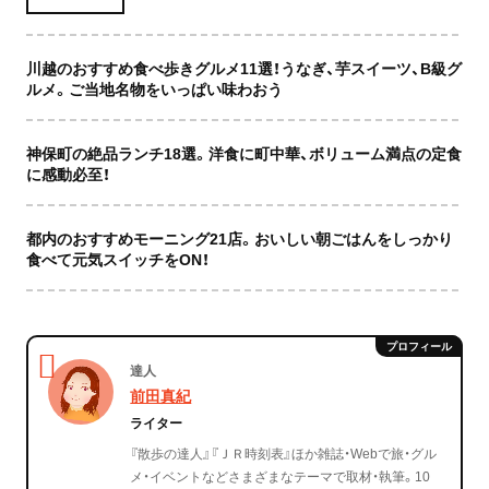
川越のおすすめ食べ歩きグルメ11選！うなぎ、芋スイーツ、B級グ
ルメ。ご当地名物をいっぱい味わおう
神保町の絶品ランチ18選。洋食に町中華、ボリューム満点の定食
に感動必至！
都内のおすすめモーニング21店。おいしい朝ごはんをしっかり
食べて元気スイッチをON！
達人
前田真紀
ライター
『散歩の達人』『ＪＲ時刻表』ほか雑誌・Webで旅・グル
メ・イベントなどさまざまなテーマで取材・執筆。10