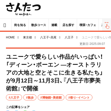
街を知る
散歩コース
連載
店を探す
喫茶・カフェ
居酒屋
HOME
東京都
八王子・高尾
八王子
ユニークで愛らしい作
更新日：2025.09.07
ユニークで愛らしい作品がいっぱい！
「ディーン・ボーエン ―オーストラリ
アの大地と空とそこに生きる私たち」
が9月12日～11月3日、『八王子市夢美
術館』で開催
#八王子
#散歩
#博物館・美術館
#祭り・イベント
この記事をシェア