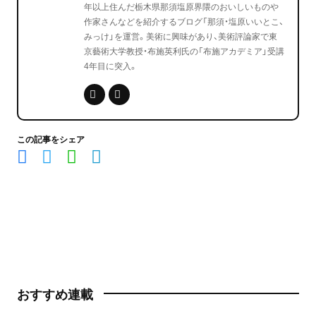
年以上住んだ栃木県那須塩原界隈のおいしいものや
作家さんなどを紹介するブログ「那須・塩原いいとこ、
みっけ」を運営。美術に興味があり、美術評論家で東
京藝術大学教授・布施英利氏の「布施アカデミア」受講
4年目に突入。
この記事をシェア
おすすめ連載