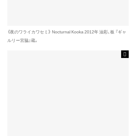
《夜のワライカワセミ》 Nocturnal Kooka 2012年 油彩、板 『ギャ
ルリー宮脇』蔵。