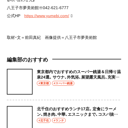
八王子市夢美術館☏042-621-6777
公式HP
https://www.yumebi.com/
取材・文＝前田真紀 画像提供＝八王子市夢美術館
編集部のおすすめ
東京都内でおすすめのスーパー銭湯＆日帰り温
泉24選。サウナ、外気浴、展望露天風呂、充実の
癒やし空間へ
#東京都
#スーパー銭湯
北千住のおすすめランチ17店。定食にラーメ
ン、焼き肉、中華、エスニックまで、コスパ抜群
な店もおしゃれな店も網羅してご紹介！
#北千住
#ランチ