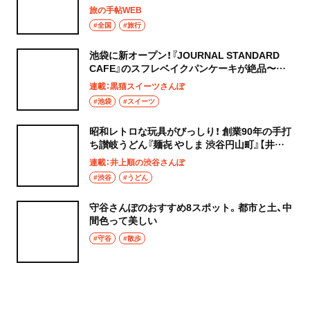
旅の手帖WEB
#全国
#旅行
池袋に新オープン！『JOURNAL STANDARD
CAFE』のスフレベイクパンケーキが絶品〜黒
猫スイーツ散歩 池袋編5〜
連載：黒猫スイーツさんぽ
#池袋
#スイーツ
昭和レトロな玩具がびっしり！ 創業90年の手打
ち讃岐うどん『麺㐂 やしま 渋谷円山町』【井上
順の渋谷さんぽ】
連載：井上順の渋谷さんぽ
#渋谷
#うどん
守谷さんぽのおすすめ8スポット。都市と土、中
間色って美しい
#守谷
#散歩