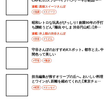
猫スイーツ散歩 池袋編5〜
連載：黒猫スイーツさんぽ
#池袋
#スイーツ
昭和レトロな玩具がびっしり！ 創業90年の手打
ち讃岐うどん『麺㐂 やしま 渋谷円山町』【井上
順の渋谷さんぽ】
連載：井上順の渋谷さんぽ
#渋谷
#うどん
守谷さんぽのおすすめ8スポット。都市と土、中
間色って美しい
#守谷
#散歩
担当編集が推すオリーブの丘へ。おいしい料理
とワインが、距離を縮めてくれた【東京チェン
飯diary】
#町田
#エッセイ