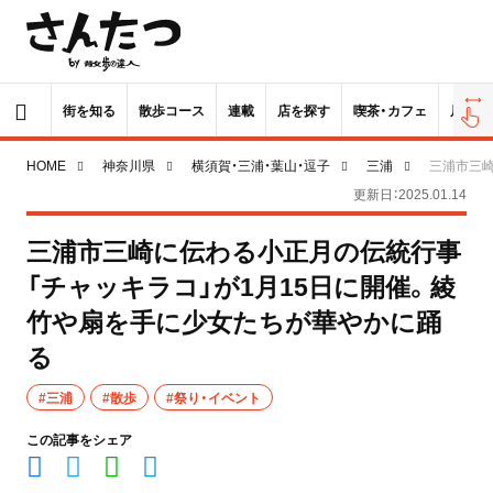
街を知る
散歩コース
連載
店を探す
喫茶・カフェ
居酒屋
HOME
神奈川県
横須賀・三浦・葉山・逗子
三浦
三浦市三崎
更新日：2025.01.14
三浦市三崎に伝わる小正月の伝統行事
「チャッキラコ」が1月15日に開催。綾
竹や扇を手に少女たちが華やかに踊
る
#三浦
#散歩
#祭り・イベント
この記事をシェア