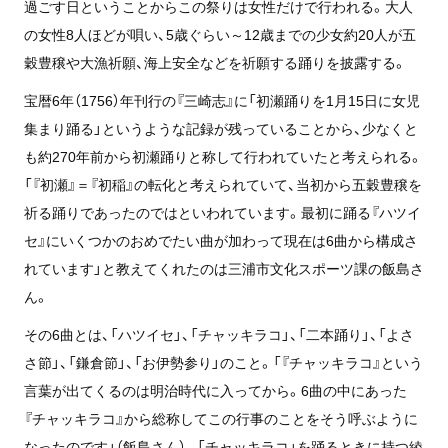
過ごす日ということからこの祭りは女性だけで行われる。大人
の女性8人ほどが唄い、5歳ぐらい～12歳までの少女約20人が五
穀豊穣や大漁祈願、海上安全などを祈願する踊りを披露する。
宝暦6年（1756）年刊行の『三崎志』に「初瀬踊りを1月15日に女児
集まり踊る」というような記録が残っていることから、少なくと
も約270年前から初瀬踊りと称して行われていたと考えられる。
「『初瀬』＝『初稲』の転化と考えられていて、当初から五穀豊穣を
祈る踊りであったのではといわれています。最初に踊る『ハツイ
セ』にいくつかのおめでたい曲が加わって現在は6曲から構成さ
れています」と教えてくれたのは三浦市文化スポーツ課の飯島さ
ん。
その6曲とは、「ハツイセ」、「チャッキラコ」、「二本踊り」、「よさ
さ節」、「鎌倉節」、「お伊勢参り」のこと。「『チャッキラコ』という
言葉が出てくるのは明治時代に入ってから。6曲の中にあった
『チャッキラコ』から総称してこの行事のことをそう呼ぶように
なったのです」（飯島さん）。「チャッキラコ」を踊るときに持つ綾