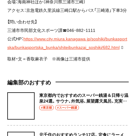
会場：海南神社ほか（神奈川県三浦市三崎）
アクセス：京急電鉄久里浜線三崎口駅からバス「三崎港」下車3分
【問い合わせ先】
三浦市市民部文化スポーツ課☎046ｰ882ｰ1111
公式HP：
https://www.city.miura.kanagawa.jp/soshiki/bunkasport
ska/bunkasportska_bunka/shiteibunkazai_soshiki/682.html
取材・文＝香取麻衣子 ※画像は三浦市提供
編集部のおすすめ
東京都内でおすすめのスーパー銭湯＆日帰り温
泉24選。サウナ、外気浴、展望露天風呂、充実の
癒やし空間へ
#東京都
#スーパー銭湯
北千住のおすすめランチ17店。定食にラーメ