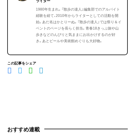
ライター
1980年生まれ。『散歩の達人』編集部でのアルバイト
経験を経て、2010年からライターとしての活動を開
始。あだ名はかとりーぬ。『散歩の達人』では祭り＆イ
ベントのページを長らく担当。青春18きっぷ旅や山
歩きなどのんびりと気ままにお出かけするのが好
き。あとビールや美術館めぐりも大好物。
この記事をシェア
おすすめ連載