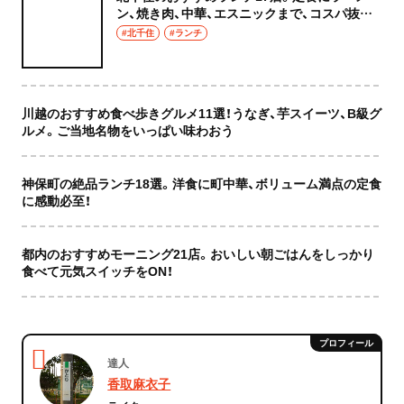
ン、焼き肉、中華、エスニックまで、コスパ抜群
な店もおしゃれな店も網羅してご紹介！
#北千住
#ランチ
川越のおすすめ食べ歩きグルメ11選！うなぎ、芋スイーツ、B級グ
ルメ。ご当地名物をいっぱい味わおう
神保町の絶品ランチ18選。洋食に町中華、ボリューム満点の定食
に感動必至！
都内のおすすめモーニング21店。おいしい朝ごはんをしっかり
食べて元気スイッチをON！
達人
香取麻衣子