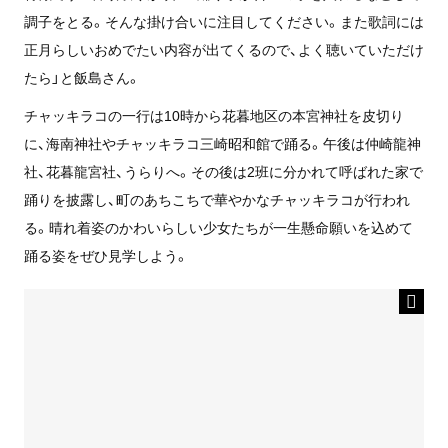
調子をとる。そんな掛け合いに注目してください。また歌詞には
正月らしいおめでたい内容が出てくるので、よく聴いていただけ
たら」と飯島さん。
チャッキラコの一行は10時から花暮地区の本宮神社を皮切り
に、海南神社やチャッキラコ三崎昭和館で踊る。午後は仲崎龍神
社、花暮龍宮社、うらりへ。その後は2班に分かれて呼ばれた家で
踊りを披露し、町のあちこちで華やかなチャッキラコが行われ
る。晴れ着姿のかわいらしい少女たちが一生懸命願いを込めて
踊る姿をぜひ見学しよう。