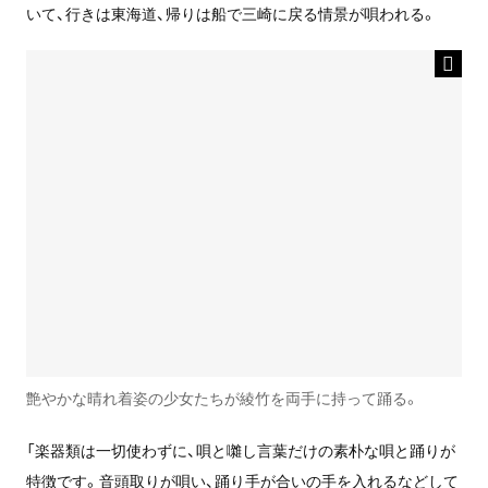
いて、行きは東海道、帰りは船で三崎に戻る情景が唄われる。
艶やかな晴れ着姿の少女たちが綾竹を両手に持って踊る。
「楽器類は一切使わずに、唄と囃し言葉だけの素朴な唄と踊りが
特徴です。音頭取りが唄い、踊り手が合いの手を入れるなどして