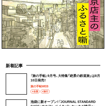
新着記事
『旅の手帖』9月号、大特集「絶景の鉄道旅」は8月
10日発売！
旅の手帖WEB
#全国
#旅行
池袋に新オープン！『JOURNAL STANDARD
CAFE』のスフレベイクパンケーキが絶品〜黒