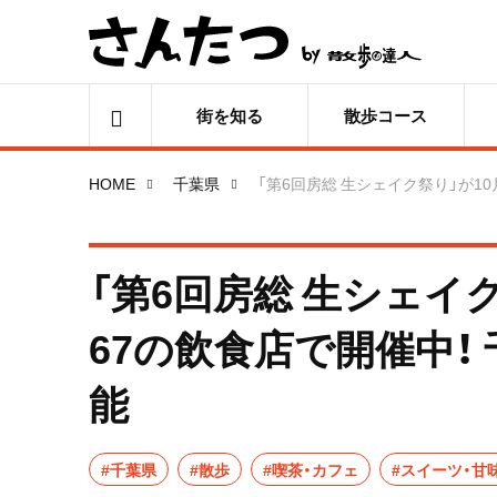
街を知る
散歩コース
HOME
千葉県
「第6回房総 生シェイク祭り」が1
「第6回房総 生シェイ
67の飲食店で開催中！
能
#千葉県
#散歩
#喫茶・カフェ
#スイーツ・甘