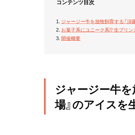
コンテンツ目次
ジャージー牛を放牧飼育する『須
お菓子系にユニーク系⁉ 生プリ
開催概要
ジャージー牛を
場』のアイスを