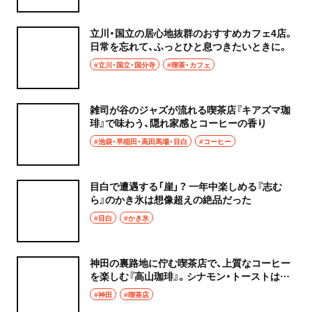
立川・国立の居心地抜群のおすすめカフェ4店。
日常を忘れて、ふっとひと息つきたいときに。
#立川・国立・国分寺
#喫茶・カフェ
雑司が谷のジャズが流れる喫茶店『キアズマ珈
琲』で味わう、隠れ家感とコーヒーの香り
#池袋・早稲田・高田馬場・目白
#コーヒー
目白で遭遇する「崖」？ 一年中楽しめる『志む
ら』のかき氷は想像超えの絶品だった
#目白
#かき氷
神田の裏路地に佇む喫茶店で、上質なコーヒー
を楽しむ『高山珈琲』。シナモン・トーストはラ
ンチにもぴったり。
#神田
#喫茶店