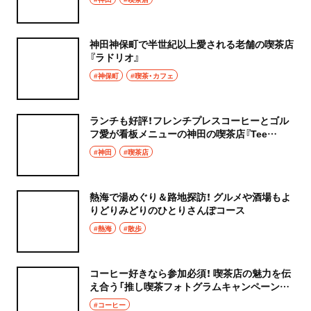
神田神保町で半世紀以上愛される老舗の喫茶店
『ラドリオ』
#神保町
#喫茶・カフェ
ランチも好評！フレンチプレスコーヒーとゴル
フ愛が看板メニューの神田の喫茶店『Tee
Time』
#神田
#喫茶店
熱海で湯めぐり＆路地探訪！ グルメや酒場もよ
りどりみどりのひとりさんぽコース
#熱海
#散歩
コーヒー好きなら参加必須！ 喫茶店の魅力を伝
え合う「推し喫茶フォトグラムキャンペーン」
開催
#コーヒー