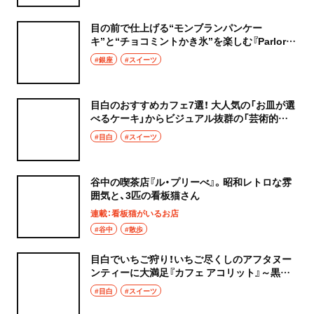
目の前で仕上げる“モンブランパンケー
キ”と“チョコミントかき氷”を楽しむ『Parlor
Vinefru（パーラービネフル）銀座』～黒猫スイー
#銀座
#スイーツ
ツ散歩 銀座編①～
目白のおすすめカフェ7選！ 大人気の「お皿が選
べるケーキ」からビジュアル抜群の「芸術的パ
フェ」まで～黒猫スイーツ散歩目白編まとめ～
#目白
#スイーツ
谷中の喫茶店『ル・プリーべ』。昭和レトロな雰
囲気と、3匹の看板猫さん
連載：看板猫がいるお店
#谷中
#散歩
目白でいちご狩り！いちご尽くしのアフタヌー
ンティーに大満足『カフェ アコリット』～黒猫
スイーツ散歩 目白編⑧～
#目白
#スイーツ