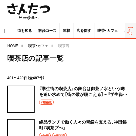
街を知る
散歩コース
連載
店を探す
喫茶・カフェ
居酒屋
HOME
喫茶・カフェ
喫茶店
喫茶店の記事一覧
401〜420件（全487件）
『学生街の喫茶店』の舞台は御茶ノ水という噂
を追い求めて【街の歌が聴こえる】～『学生街の
喫茶店』『風に吹かれて』『惜別の歌』『神田小唄』
#喫茶店
絶品ランチで働く人々の胃袋を支える、神田錦
町『喫茶プぺ』
#神田
#喫茶店