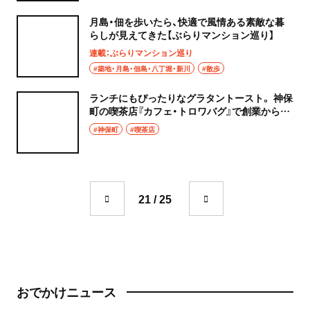
月島・佃を歩いたら、快適で風情ある素敵な暮
らしが見えてきた【ぶらりマンション巡り】
連載：ぶらりマンション巡り
#築地・月島・佃島・八丁堀・新川
#散歩
ランチにもぴったりなグラタントースト。 神保
町の喫茶店『カフェ・トロワバグ』で創業から変
わらぬ味をたのしむ
#神保町
#喫茶店
21 / 25
おでかけニュース