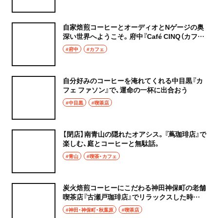
自家焙煎コーヒーとオーディオとNゲージの奥
深い世界へようこそ。府中『Café CINQ（カフェ
サンク）』
#府中
#カフェ
自分好みのコーヒーを淹れてくれる中目黒『カ
フェ ファソン』で、運命の一杯に出合おう
#中目黒
#喫茶店
【閉店】南青山の隠れたオアシス。『蔦珈琲店』で
楽しむ、庭とコーヒーと無駄話。
#青山
#喫茶・カフェ
炭火焙煎コーヒーにこだわる神田神保町の老舗
喫茶店『古瀬戸珈琲店』でリラックスした時間
を。
#神田・神保町・秋葉原
#喫茶店