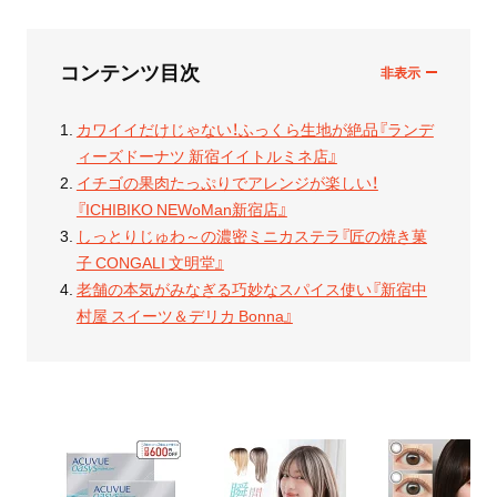
コンテンツ目次
カワイイだけじゃない！ふっくら生地が絶品『ランデ
ィーズドーナツ 新宿イイトルミネ店』
イチゴの果肉たっぷりでアレンジが楽しい！
『ICHIBIKO NEWoMan新宿店』
しっとりじゅわ～の濃密ミニカステラ『匠の焼き菓
子 CONGALI 文明堂』
老舗の本気がみなぎる巧妙なスパイス使い『新宿中
村屋 スイーツ＆デリカ Bonna』