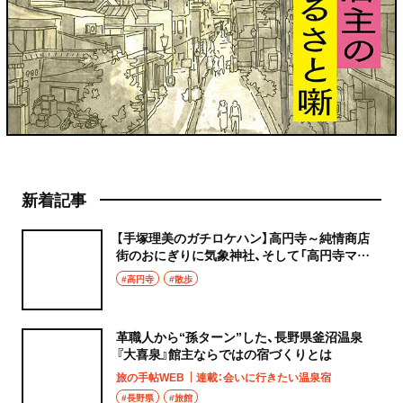
新着記事
【手塚理美のガチロケハン】高円寺～純情商店
街のおにぎりに気象神社、そして「高円寺マシ
タ」へ！
#高円寺
#散歩
革職人から“孫ターン”した、長野県釜沼温泉
『大喜泉』館主ならではの宿づくりとは
旅の手帖WEB
連載：会いに行きたい温泉宿
#長野県
#旅館