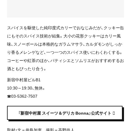
スパイスを駆使した純印度式カリーでおなじみだが、クッキー缶
にもそのスパイス技術が結集。大小の花形クッキーはカリー風
味、スノーボールは本格的なガラムマサラ、カルダモンがしっか
り香るメレンゲなど、一つ一つのスパイス使いにわくわくする。
コーヒーや紅茶のほか、パティシエとソムリエがおすすめするお
酒ともぴったり合う。
新宿中村屋ビルB1
10:30～19:30、無休。
☎03-5362-7507
『新宿中村屋 スイーツ＆デリカ Bonna』公式サイト
取材・文＝井島加恵 撮影＝高野尚人