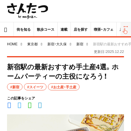
街を知る
散歩コース
連載
店を探す
喫茶・カフェ
居酒屋
HOME
東京都
新宿・大久保
新宿
新宿駅の最新おすすめ手
更新日：2025.12.22
新宿駅の最新おすすめ手土産4選。ホ
ームパーティーの主役になろう！
#新宿
#スイーツ
#お土産・手土産
この記事をシェア