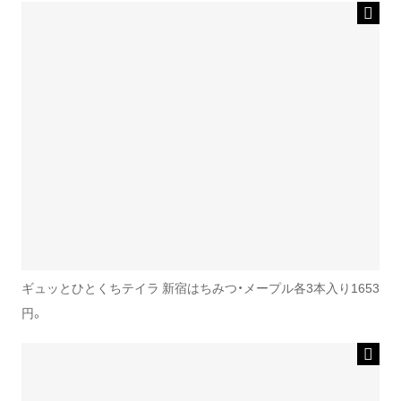
ギュッとひとくちテイラ 新宿はちみつ・メープル各3本入り1653
円。