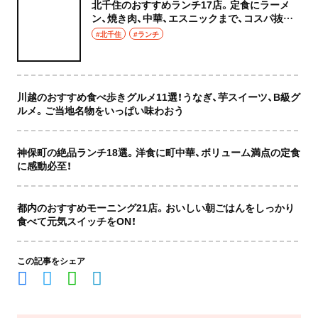
北千住のおすすめランチ17店。定食にラーメ
ン、焼き肉、中華、エスニックまで、コスパ抜群
な店もおしゃれな店も網羅してご紹介！
#北千住
#ランチ
川越のおすすめ食べ歩きグルメ11選！うなぎ、芋スイーツ、B級グ
ルメ。ご当地名物をいっぱい味わおう
神保町の絶品ランチ18選。洋食に町中華、ボリューム満点の定食
に感動必至！
都内のおすすめモーニング21店。おいしい朝ごはんをしっかり
食べて元気スイッチをON！
この記事をシェア