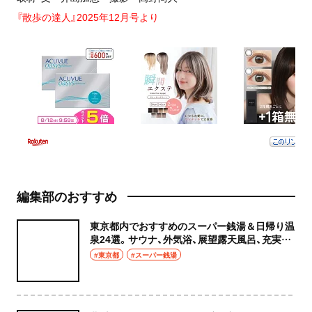
『散歩の達人』2025年12月号より
編集部のおすすめ
東京都内でおすすめのスーパー銭湯＆日帰り温
泉24選。サウナ、外気浴、展望露天風呂、充実の
癒やし空間へ
#東京都
#スーパー銭湯