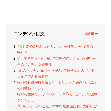
コンテンツ目次
『雪月花 OCEAN』の「大人のお子様ランチ」で童心に
帰りたい
揚げ物料理店『あげ福』で岩中豚のとんかつや黒毛和
牛のメンチカツを堪能
『北のキッチン＆バー らがん』で好きなものだけチ
ョイスできる海鮮丼
毎日のお昼が待ち遠しい。ボリューム満点『とん金』
の日替わりランチ
昭和の空気たっぷりのスナック『バルセロナ』で濃厚
タンシチュー
『いもたろう』のご飯がすすむ居酒屋定食。大盛りご