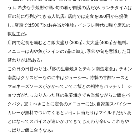
う』。希少な芋焼酎や酒、旬の肴が自慢の店だが、ランチタイムは
店の前に行列ができる人気店。店内では定食を850円から提供
し、店頭では500円のお弁当が名物。インフレ時代に喘ぐ庶民の
救世主だ。
店内で定食を頼むとご飯大盛り（300g）、大大盛（400g）が無料。
メニューは肉や魚がメインの7品に加え、季節や旬を意識した日
替わりが1品ある。
この日の日替わりは、「豚の生姜焼きとチキン南蛮定食」。チキン
南蛮はクリスピーなのに中はジューシー。特製の甘酢ソースと
マヨネーズソースがかかっていてご飯との相性もバッチリ！ シ
ョウガがたっぷり入った豚の生姜焼きでも当然ながらご飯をパ
クパク。驚くべきことに定食のメニューには、自家製スパイシー
カレーが無料でついてくるという。口当たりはマイルドだが、あ
とになってスパイスが追いかけてきてじんわり辛い。これもや
っぱりご飯に合うなぁ。