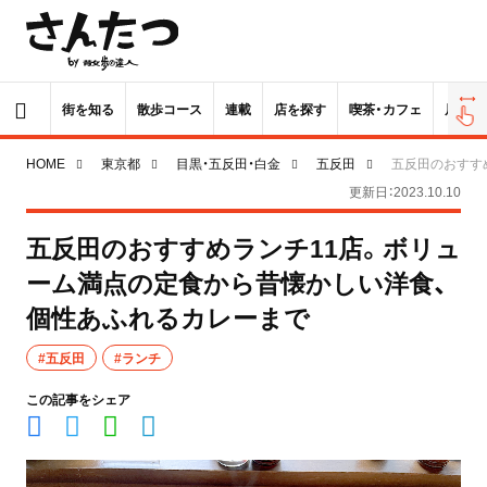
街を知る
散歩コース
連載
店を探す
喫茶・カフェ
居酒屋
HOME
東京都
目黒・五反田・白金
五反田
五反田のおすす
更新日：2023.10.10
五反田のおすすめランチ11店。ボリュ
ーム満点の定食から昔懐かしい洋食、
個性あふれるカレーまで
#五反田
#ランチ
この記事をシェア