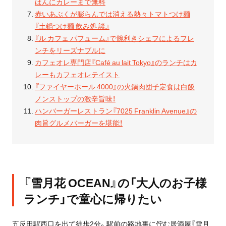
はんにカレーまで無料
赤いあぶくが膨らんでは消える熱々トマトつけ麺
『土鍋つけ麺 飲み処 談』
『ル カフェ パフューム』で腕利きシェフによるフレ
ンチをリーズナブルに
カフェオレ専門店『Café au lait Tokyo』のランチはカ
レーもカフェオレテイスト
『ファイヤーホール 4000』の火鍋肉団子定食は白飯
ノンストップの激辛旨味！
ハンバーガーレストラン『7025 Franklin Avenue』の
肉旨グルメバーガーを堪能！
『雪月花 OCEAN』の「大人のお子様
ランチ」で童心に帰りたい
五反田駅西口を出て徒歩2分。駅前の路地裏に佇む居酒屋『雪月