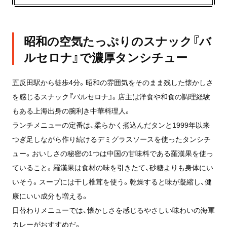
昭和の空気たっぷりのスナック『バ
ルセロナ』で濃厚タンシチュー
五反田駅から徒歩4分。昭和の雰囲気をそのまま残した懐かしさ
を感じるスナック『バルセロナ』。店主は洋食や和食の調理経験
もある上海出身の腕利き中華料理人。
ランチメニューの定番は、柔らかく煮込んだタンと1999年以来
つぎ足しながら作り続けるデミグラスソースを使ったタンシチ
ュー。おいしさの秘密の1つは中国の甘味料である羅漢果を使っ
ていること。羅漢果は食材の味を引きたて、砂糖よりも身体にい
いそう。スープには干し椎茸を使う。乾燥すると味が凝縮し、健
康にいい成分も増える。
日替わりメニューでは、懐かしさを感じるやさしい味わいの海軍
カレーがおすすめだ。