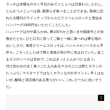
ランチは木曜をのぞく平日のみでメニューは日替わり。ただし、
とんかつメニューは昼、夜限らず食べることができる。取材に訪
れた火曜日のラインナップからエビクリームコロッケと煮込み
ハンバーグ1000円をいただくことにした。
ハンバーグはやや柔らかめ。豚100％かと思いきや国産牛との合
挽きだとか。ひと口大に切ってご飯と一緒に食べれば夢心地の
おいしさだ。海老クリームコロッケは、ベシャメルソースから手
作り。ごろっとしたゆで卵と海老が衣の中に包まれていた。金ご
ま入りのソースは甘めで、これはきっととんかつにも合う。
付け合わせの太く食べごたえのあるマカロニには卵とカラシが
たっぷり。マスタードではなくカラシなのがポイント。辛くはな
いが、酸味と清涼感のある香りがいい。これ、ビールに合いそう
だ。