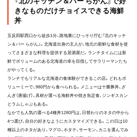
『北のキッチン＆バー らがん』で好
きなものだけチョイスできる海鮮
丼
五反田駅西口から徒歩1分、路地裏にひっそり佇む『北のキッチ
ン＆バー らがん』。北海道出身の主人が、地元の新鮮な食材を使
ってさまざまな料理を提供する居酒屋だ。ランチタイムには新
鮮でボリュームのある北海道の幸を目指してサラリーマンたち
がやってくる。
ランチでもリアルな北海道の食体験ができるこの店。どれもボ
リューミーで、980円から食べられる。メニューは十勝豚丼、ざ
んぎ（唐揚げ）、具材が選べる海鮮丼や焼き魚定食、ジンギスカン
とラムしゃぶもある。
なかでも人気の選べる4種丼1280円は、日替わりのネタの中から
4つ選び、自分の好きなようにカスタマイズできる。この日は10
種以上のネタがあり、マグロ、ホタテ、サーモン、カニを選んでみ