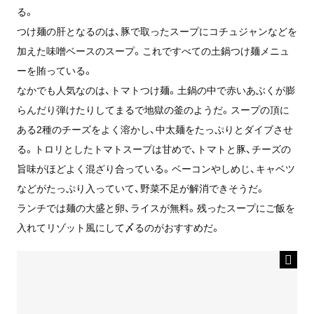
る。
つけ麺の肝となるのは、豚で取ったスープにコチュジャンなどを
加えた味噌ベースのスープ。これですべての土鍋つけ麺メニュ
ーを賄っている。
なかでも人気なのは、トマトつけ麺。土鍋の中で赤いあぶくが膨
らんだり弾けたりしてまるで地獄の釜のようだ。スープの頂に
ある2種のチーズをよく溶かし、中太麺をたっぷりとダイブさせ
る。トロリとしたトマトスープは甘めで、トマトと豚、チーズの
旨味がほどよく混ざり合っている。ベーコンやしめじ、キャベツ
などがたっぷり入っていて、野菜不足が解消できそうだ。
ランチでは麺の大盛と卵、ライスが無料。残ったスープにご飯を
入れてリゾット風にして〆るのがおすすめだ。