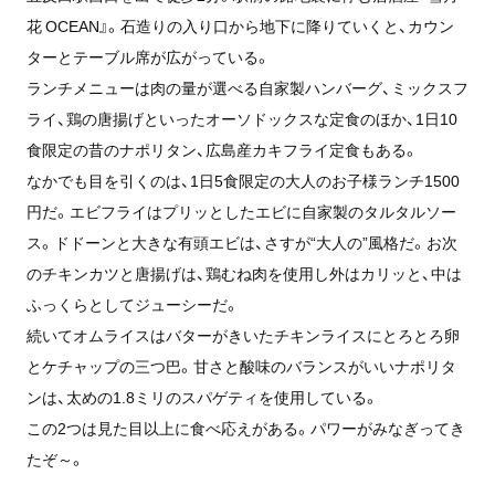
花 OCEAN』。石造りの入り口から地下に降りていくと、カウン
ターとテーブル席が広がっている。
ランチメニューは肉の量が選べる自家製ハンバーグ、ミックスフ
ライ、鶏の唐揚げといったオーソドックスな定食のほか、1日10
食限定の昔のナポリタン、広島産カキフライ定食もある。
なかでも目を引くのは、1日5食限定の大人のお子様ランチ1500
円だ。エビフライはプリッとしたエビに自家製のタルタルソー
ス。ドドーンと大きな有頭エビは、さすが“大人の”風格だ。お次
のチキンカツと唐揚げは、鶏むね肉を使用し外はカリッと、中は
ふっくらとしてジューシーだ。
続いてオムライスはバターがきいたチキンライスにとろとろ卵
とケチャップの三つ巴。甘さと酸味のバランスがいいナポリタ
ンは、太めの1.8ミリのスパゲティを使用している。
この2つは見た目以上に食べ応えがある。パワーがみなぎってき
たぞ～。