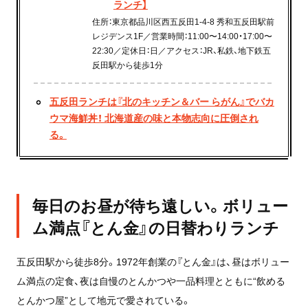
ランチ】
住所：東京都品川区西五反田1-4-8 秀和五反田駅前
レジデンス1F／営業時間：11:00〜14:00・17:00〜
22:30／定休日：日／アクセス：JR、私鉄、地下鉄五
反田駅から徒歩1分
五反田ランチは『北のキッチン＆バー らがん』でバカ
ウマ海鮮丼！ 北海道産の味と本物志向に圧倒され
る。
毎日のお昼が待ち遠しい。ボリュー
ム満点『とん金』の日替わりランチ
五反田駅から徒歩8分。1972年創業の『とん金』は、昼はボリュー
ム満点の定食、夜は自慢のとんかつや一品料理とともに“飲める
とんかつ屋”として地元で愛されている。