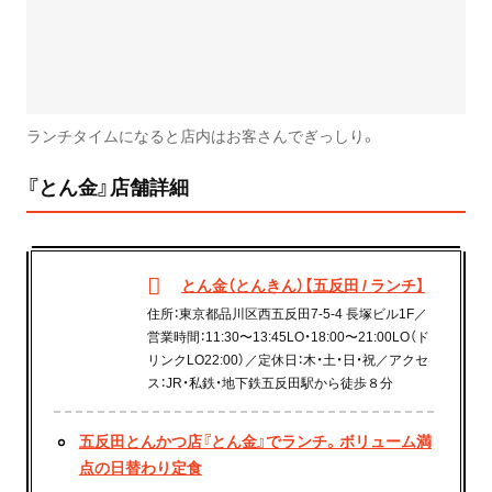
ランチタイムになると店内はお客さんでぎっしり。
『とん金』店舗詳細
とん金（とんきん）【五反田 / ランチ】
住所：東京都品川区西五反田7-5-4 長塚ビル1F／
営業時間：11:30〜13:45LO・18:00〜21:00LO（ド
リンクLO22:00）／定休日：木・土・日・祝／アクセ
ス：JR・私鉄・地下鉄五反田駅から徒歩８分
五反田とんかつ店『とん金』でランチ。ボリューム満
点の日替わり定食