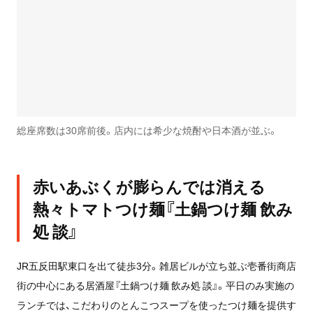
総座席数は30席前後。店内には希少な焼酎や日本酒が並ぶ。
赤いあぶくが膨らんでは消える
熱々トマトつけ麺『土鍋つけ麺 飲み
処 談』
JR五反田駅東口を出て徒歩3分。雑居ビルが立ち並ぶ壱番街商店
街の中心にある居酒屋『土鍋つけ麺 飲み処 談』。平日のみ実施の
ランチでは、こだわりのとんこつスープを使ったつけ麺を提供す