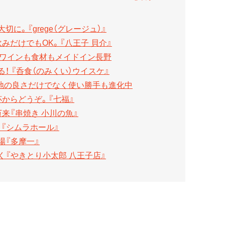
に。『grege（グレージュ）』
みだけでもOK。『八王子 貝介』
）』はワインも食材もメイドイン長野
！ 『呑食（のみくい）ウイスケ』
心地の良さだけでなく使い勝手も進化中
からどうぞ。『七福』
来『串焼き 小川の魚』
『シムラホール』
場『多摩一』
『やきとり小太郎 八王子店』