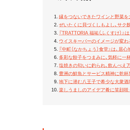
縁をつないできたワインと野菜を大切
ぜいたくに貝づくしもよし、サク飲
『TRATTORIA 福祐（ふくすけ
ウイスキーバーのイメージが変わる
『中町（なかちょう）食堂』は、居
多彩な餃子をつまみに、気軽に一杯
塩焼きの匂いに釣られ、飲んべえ万
豊洲の鮮魚とサービス精神に乾杯！
地下に潜む八王子で希少な大衆酒
楽しうましのアイデア肴に笑顔咲く