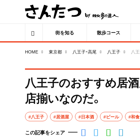
街を知る
散歩コース
HOME
東京都
八王子・高尾
八王子
八王
八王子のおすすめ居酒
店揃いなのだ。
#八王子
#居酒屋
#日本酒
#ビール
#和食
この記事をシェア