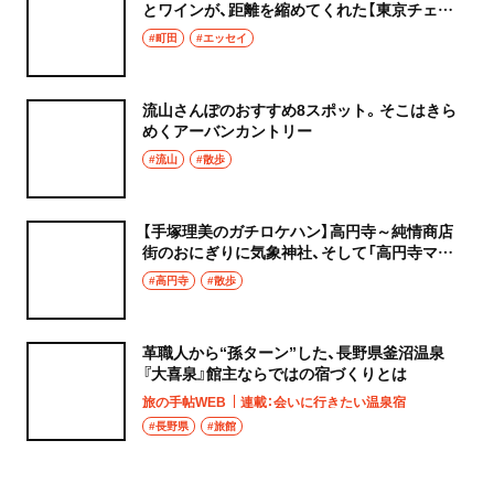
とワインが、距離を縮めてくれた【東京チェン
飯diary】
#町田
#エッセイ
流山さんぽのおすすめ8スポット。そこはきら
めくアーバンカントリー
#流山
#散歩
【手塚理美のガチロケハン】高円寺～純情商店
街のおにぎりに気象神社、そして「高円寺マシ
タ」へ！
#高円寺
#散歩
革職人から“孫ターン”した、長野県釜沼温泉
『大喜泉』館主ならではの宿づくりとは
旅の手帖WEB
連載：会いに行きたい温泉宿
#長野県
#旅館