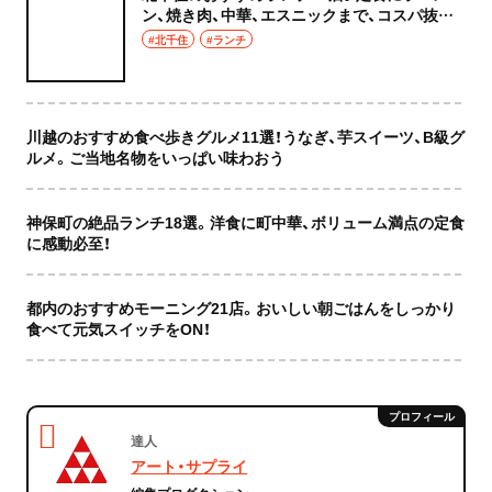
ン、焼き肉、中華、エスニックまで、コスパ抜群
な店もおしゃれな店も網羅してご紹介！
#北千住
#ランチ
川越のおすすめ食べ歩きグルメ11選！うなぎ、芋スイーツ、B級グ
ルメ。ご当地名物をいっぱい味わおう
神保町の絶品ランチ18選。洋食に町中華、ボリューム満点の定食
に感動必至！
都内のおすすめモーニング21店。おいしい朝ごはんをしっかり
食べて元気スイッチをON！
達人
アート・サプライ