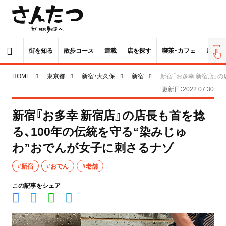
街を知る
散歩コース
連載
店を探す
喫茶・カフェ
居酒屋
HOME
東京都
新宿・大久保
新宿
新宿『お多幸 新宿店』
更新日：2022.07.30
新宿『お多幸 新宿店』の店長も首を捻
る、100年の伝統を守る“染みじゅ
わ”おでんが女子に刺さるナゾ
#新宿
#おでん
#老舗
この記事をシェア