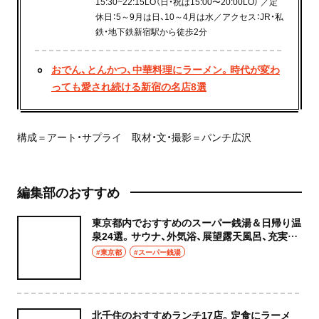
15:30~22:15LO（日・祝は15:00〜20:00LO） ／定
休日：5～9月は日、10～4月は水／アクセス：JR・私
鉄・地下鉄新宿駅から徒歩2分
おでん、とんかつ、中華料理にラーメン。時代が変わ
っても愛され続ける新宿の名店8選
構成＝アート・サプライ 取材・文・撮影＝パンチ広沢
編集部のおすすめ
東京都内でおすすめのスーパー銭湯＆日帰り温
泉24選。サウナ、外気浴、展望露天風呂、充実の
癒やし空間へ
#東京都
#スーパー銭湯
北千住のおすすめランチ17店。定食にラーメ