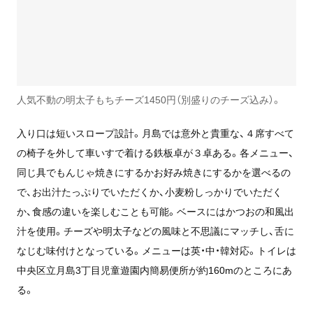
人気不動の明太子もちチーズ1450円（別盛りのチーズ込み）。
入り口は短いスロープ設計。月島では意外と貴重な、４席すべて
の椅子を外して車いすで着ける鉄板卓が３卓ある。各メニュー、
同じ具でもんじゃ焼きにするかお好み焼きにするかを選べるの
で、お出汁たっぷりでいただくか、小麦粉しっかりでいただく
か、食感の違いを楽しむことも可能。ベースにはかつおの和風出
汁を使用。チーズや明太子などの風味と不思議にマッチし、舌に
なじむ味付けとなっている。メニューは英・中・韓対応。トイレは
中央区立月島3丁目児童遊園内簡易便所が約160mのところにあ
る。