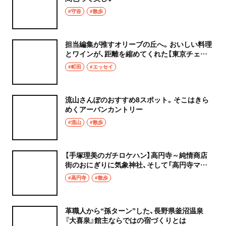
#守谷
#散歩
担当編集が推すオリーブの丘へ。おいしい料理
とワインが、距離を縮めてくれた【東京チェン
飯diary】
#町田
#エッセイ
流山さんぽのおすすめ8スポット。そこはきら
めくアーバンカントリー
#流山
#散歩
【手塚理美のガチロケハン】高円寺～純情商店
街のおにぎりに気象神社、そして「高円寺マシ
タ」へ！
#高円寺
#散歩
革職人から“孫ターン”した、長野県釜沼温泉
『大喜泉』館主ならではの宿づくりとは