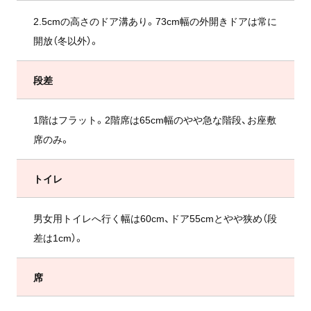
2.5cmの高さのドア溝あり。73cm幅の外開きドアは常に
開放（冬以外）。
段差
1階はフラット。2階席は65cm幅のやや急な階段、お座敷
席のみ。
トイレ
男女用トイレへ行く幅は60cm、ドア55cmとやや狭め（段
差は1cm）。
席