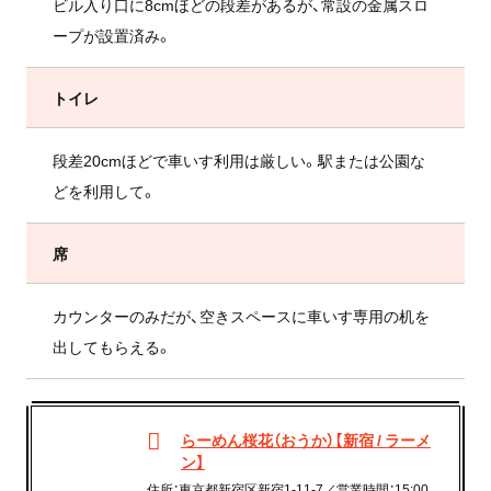
ビル入り口に8cmほどの段差があるが、常設の金属スロ
ープが設置済み。
トイレ
段差20cmほどで車いす利用は厳しい。駅または公園な
どを利用して。
席
カウンターのみだが、空きスペースに車いす専用の机を
出してもらえる。
らーめん桜花（おうか）【新宿 / ラーメ
ン】
住所：東京都新宿区新宿1-11-7／営業時間：15:00