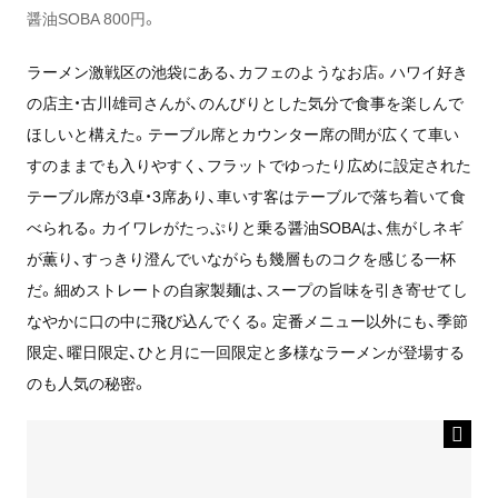
醤油SOBA 800円。
ラーメン激戦区の池袋にある、カフェのようなお店。ハワイ好き
の店主・古川雄司さんが、のんびりとした気分で食事を楽しんで
ほしいと構えた。テーブル席とカウンター席の間が広くて車い
すのままでも入りやすく、フラットでゆったり広めに設定された
テーブル席が3卓・3席あり、車いす客はテーブルで落ち着いて食
べられる。カイワレがたっぷりと乗る醤油SOBAは、焦がしネギ
が薫り、すっきり澄んでいながらも幾層ものコクを感じる一杯
だ。細めストレートの自家製麺は、スープの旨味を引き寄せてし
なやかに口の中に飛び込んでくる。定番メニュー以外にも、季節
限定、曜日限定、ひと月に一回限定と多様なラーメンが登場する
のも人気の秘密。