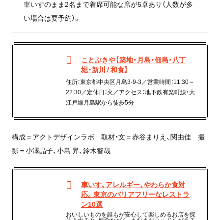
車いすのまま2名まで着席可能な席が5卓あり（人数が多
い場合は要予約）。
ことぶきや【築地・月島・佃島・八丁
堀・新川 / 和食】
住所：東京都中央区月島3-9-3／営業時間：11:30～
22:30／定休日：火／アクセス：地下鉄有楽町線・大
江戸線月島駅から徒歩5分
構成＝アクトデザインラボ 取材・文＝赤谷まりえ、関由佳 撮
影＝小澤晶子、小島 昇、鈴木智哉
車いす、アレルギー、やわらか食対
応。東京のバリアフリーなレストラ
ン10選
おいしいものを誰もが安心して楽しめるお店を探
そうすると、残念ながら、まだまだハードルがある