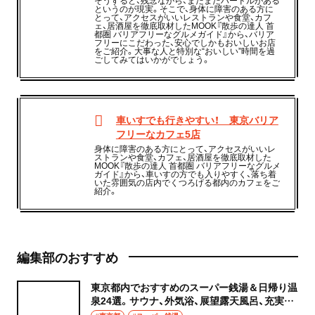
というのが現実。そこで、身体に障害のある方に
とって、アクセスがいいレストランや食堂、カフ
ェ、居酒屋を徹底取材したMOOK『散歩の達人 首
都圏 バリアフリーなグルメガイド』から、バリア
フリーにこだわった、安心でしかもおいしいお店
をご紹介。大事な人と特別な“おいしい”時間を過
ごしてみてはいかがでしょう。
車いすでも行きやすい！ 東京バリア
フリーなカフェ5店
身体に障害のある方にとって、アクセスがいいレ
ストランや食堂、カフェ、居酒屋を徹底取材した
MOOK『散歩の達人 首都圏 バリアフリーなグルメ
ガイド』から、車いすの方でも入りやすく、落ち着
いた雰囲気の店内でくつろげる都内のカフェをご
紹介。
編集部のおすすめ
東京都内でおすすめのスーパー銭湯＆日帰り温
泉24選。サウナ、外気浴、展望露天風呂、充実の
癒やし空間へ