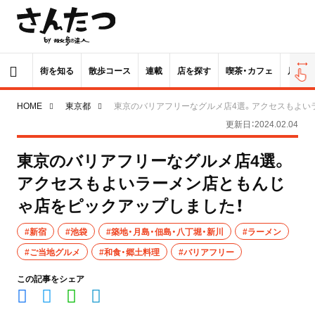
街を知る
散歩コース
連載
店を探す
喫茶・カフェ
居酒屋
HOME
東京都
東京のバリアフリーなグルメ店4選。アクセスもよい
更新日：2024.02.04
東京のバリアフリーなグルメ店4選。
アクセスもよいラーメン店ともんじ
ゃ店をピックアップしました！
#新宿
#池袋
#築地・月島・佃島・八丁堀・新川
#ラーメン
#ご当地グルメ
#和食・郷土料理
#バリアフリー
この記事をシェア