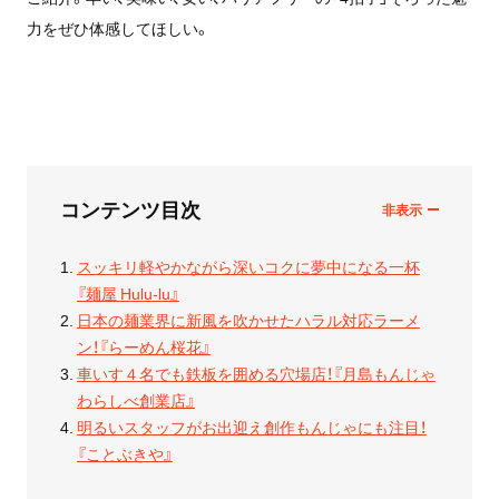
力をぜひ体感してほしい。
コンテンツ目次
スッキリ軽やかながら深いコクに夢中になる一杯
『麺屋 Hulu-lu』
日本の麺業界に新風を吹かせたハラル対応ラーメ
ン！『らーめん桜花』
車いす４名でも鉄板を囲める穴場店！『月島もんじゃ
わらしべ創業店』
明るいスタッフがお出迎え創作もんじゃにも注目！
『ことぶきや』