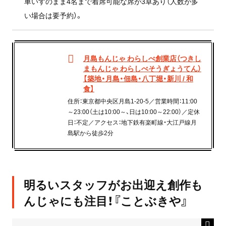
車いすのまま4名まで着席可能な席が3卓あり（人数が多
い場合は要予約）。
月島もんじゃ わらしべ創業店（つきし
まもんじゃ わらしべそうぎょうてん）
【築地・月島・佃島・八丁堀・新川 / 和
食】
住所：東京都中央区月島1-20-5／営業時間：11:00
～23:00（土は10:00～、日は10:00～22:00）／定休
日：不定／アクセス：地下鉄有楽町線・大江戸線月
島駅から徒歩2分
明るいスタッフがお出迎え創作も
んじゃにも注目！『ことぶきや』