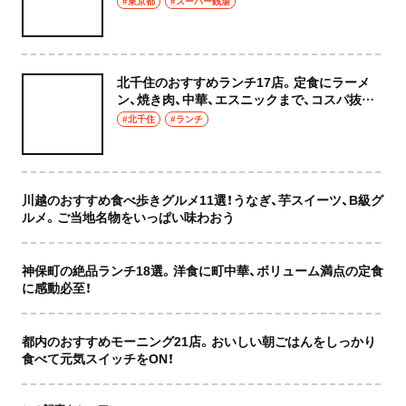
#東京都
#スーパー銭湯
北千住のおすすめランチ17店。定食にラーメ
ン、焼き肉、中華、エスニックまで、コスパ抜群
な店もおしゃれな店も網羅してご紹介！
#北千住
#ランチ
川越のおすすめ食べ歩きグルメ11選！うなぎ、芋スイーツ、B級グ
ルメ。ご当地名物をいっぱい味わおう
神保町の絶品ランチ18選。洋食に町中華、ボリューム満点の定食
に感動必至！
都内のおすすめモーニング21店。おいしい朝ごはんをしっかり
食べて元気スイッチをON！