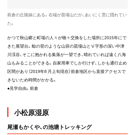
前倉の丘陵線にある。右端が苗場山だが、あいにく雲に隠れてい
た。
かつて秋山郷と町場の人々が物々交換をした場所に2015年にで
きた展望台。鯨の背のような山容の苗場山とⅤ字形の深い中津
川渓谷、そこに抱かれる集落が一望でき、晴れていれば遠く八海
山もみることができる。自家用車でしか行けず、しかも通行止め
区間があり（2019年8 月上旬現在）前倉地区から直接アクセスで
きないため時間がかかる。
●見学自由。前倉
小松原湿原
尾瀬もかくや、の池塘トレッキング