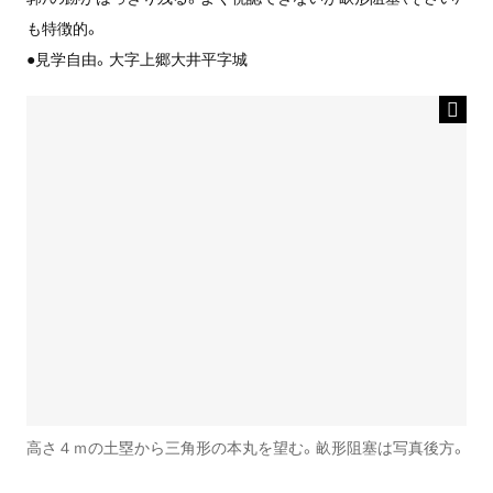
も特徴的。
●見学自由。大字上郷大井平字城
高さ４ｍの土塁から三角形の本丸を望む。畝形阻塞は写真後方。