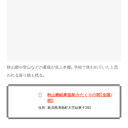
秋山郷や登山などの書籍が並ぶ本棚。学校で使われていたと思
われる振り鐘も残る。
秋山郷結東温泉 かたくりの宿【全国 /
宿】
住所： 新潟県津南町大字結東子392