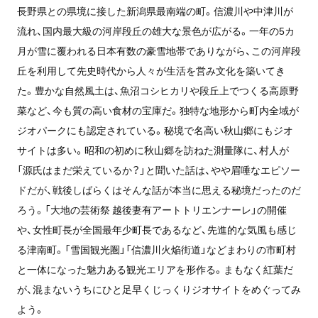
長野県との県境に接した新潟県最南端の町。信濃川や中津川が
流れ、国内最大級の河岸段丘の雄大な景色が広がる。一年の5カ
月が雪に覆われる日本有数の豪雪地帯でありながら、この河岸段
丘を利用して先史時代から人々が生活を営み文化を築いてき
た。豊かな自然風土は、魚沼コシヒカリや段丘上でつくる高原野
菜など、今も質の高い食材の宝庫だ。独特な地形から町内全域が
ジオパークにも認定されている。秘境で名高い秋山郷にもジオ
サイトは多い。昭和の初めに秋山郷を訪ねた測量隊に、村人が
「源氏はまだ栄えているか？」と聞いた話は、やや眉唾なエピソー
ドだが、戦後しばらくはそんな話が本当に思える秘境だったのだ
ろう。「大地の芸術祭 越後妻有アートトリエンナーレ」の開催
や、女性町長が全国最年少町長であるなど、先進的な気風も感じ
る津南町。「雪国観光圏」「信濃川火焔街道」などまわりの市町村
と一体になった魅力ある観光エリアを形作る。まもなく紅葉だ
が、混まないうちにひと足早くじっくりジオサイトをめぐってみ
よう。