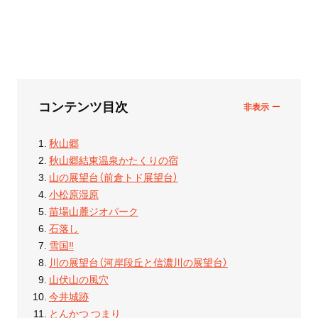
コンテンツ目次
秋山郷
秋山郷結東温泉かたくりの宿
山の展望台（前倉トド展望台）
小松原湿原
苗場山麓ジオパーク
石落し
雪国‼
川の展望台（河岸段丘と信濃川の展望台）
山伏山の風穴
今井城跡
とんかつ つまり