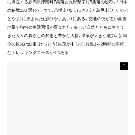
に点在する新潟県津南町7集落と長野県栄村5集落の総称。「日本
の秘境100 選」の一つで、苗場山（なえばさん）と鳥甲山（とりかぶ
とやま）に挟まれた山間（やまあい）にある。交通の便が悪い豪雪
地帯で独特の生活習慣が育まれた。厳しい自然とともに生きて
きた人々の暮らしの知恵と豊かな人情、温泉が大きな魅力。新潟
側の観光は結東（けっとう）集落が中心で、片道1～2時間の手軽
なトレッキングコースが4つある。