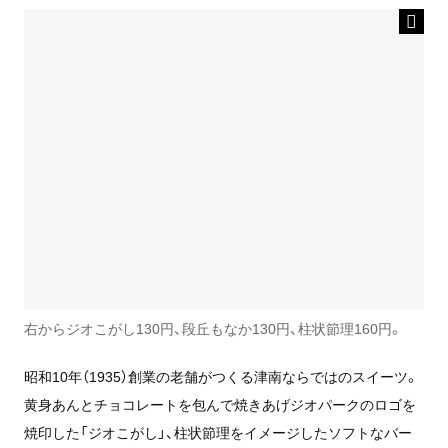
右からジオこがし130円、段丘もなか130円、柱状節理160円。
昭和10年（1935）創業の老舗がつくる津南ならではのスイーツ。
黄身あんとチョコレートを包んで焼きあげジオパークのロゴを
焼印した「ジオこがし」、柱状節理をイメージしたソフトなバー