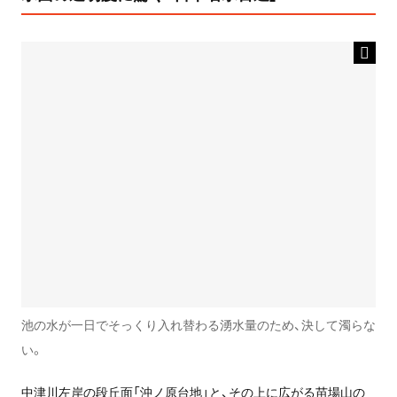
池の水が一日でそっくり入れ替わる湧水量のため、決して濁らな
い。
中津川左岸の段丘面「沖ノ原台地」と、その上に広がる苗場山の