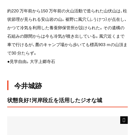
約220 万年前から150 万年前の火山活動で造られた山伏山は、柱
状節理が見られる安山岩の山。裾野に風穴（ふうけつ）が点在し、
かつて冷気を利用した養蚕卵保管所が設けられた。その遺構の
石組みの隙間からは今も冷気が噴き出している。風穴近くまで
車で行けるが、麓のキャンプ場から歩いても標高903 ｍの山頂ま
で30 分たらず。
●見学自由。大字上郷寺石
今井城跡
状態良好！河岸段丘を活用したジオな城