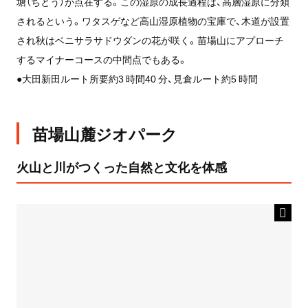
塘（ちとう）が点在する。この湿原の成長過程は、高層湿原に分類
されるという。ワタスゲなど高山湿原植物の宝庫で、木道が設置
され秋はベニサラサドウダンの花が咲く。苗場山にアプローチ
するマイナーコースの中間点でもある。
●大田新田ルート所要約3 時間40 分、見倉ルート約5 時間
苗場山麓ジオパーク
火山と川がつくった自然と文化を体感