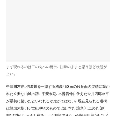
まず現れるのは二の丸への橋台。往時のままと思うほど状態が
よい。
中津川左岸、信濃川を一望する標高450 ｍの段丘面の突端に築か
れた立派な山城の跡。平安末期、木曽義仲に仕えた今井四郎兼平
が最初に築いたといわれるが定かではない。現在見られる遺構
は戦国末期、16 世紀中頃のもので、堀、本丸（主郭）、二の丸（副
郭）の跡がはっきり残る。よく視認できないが畝形阻塞（そさい）