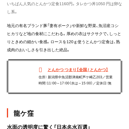
いちばん人気のとんかつ定食1160円。タレかつ丼1050 円は卵な
し系。
地元の有名ブランド豚「妻有ポーク」や新鮮な野菜、魚沼産コシ
ヒカリなど地の食材にこだわる。厚めの衣はサクサクで、しっと
りときめの細かい食感。ロースを120ｇ使うとんかつ定食は、熟
成肉のおいしさを引き出した絶品。
とんかつ つまり【全国 / とんかつ】
住所： 新潟県中魚沼郡津南町芦ケ崎乙203／営業
時間：11：00～17：00（水は～15：00）／定休日：無
龍ケ窪
水面の透明度に驚く「日本名水百選」