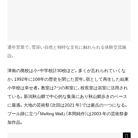
通年営業で、雪深い自然と独特な文化に触れられる体験交流施
設。
津南の廃校は小・中学校計30校ほど。多くが忘れられていくな
か、1992年に108年の歴史を閉じた翌年、宿として再生した結東
小学校は幸せ者。教室は7つの和室に、校長室は浴室に活用され
ている。新潟秋山郷で中心的な集落にあり秋山郷歩きのベース
に最適。大地の芸術祭（次回は2021 年）では拠点の一つになる。
プール跡に立つ「Melting Wall」（本間純作）は2003 年の芸術祭参
加作品。