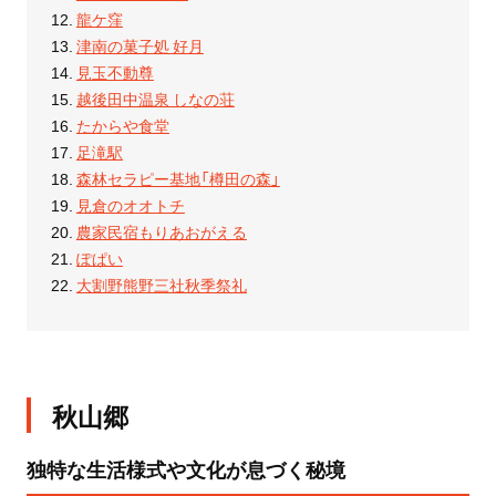
龍ケ窪
津南の菓子処 好月
見玉不動尊
越後田中温泉 しなの荘
たからや食堂
足滝駅
森林セラピー基地「樽田の森」
見倉のオオトチ
農家民宿もりあおがえる
ぽぱい
大割野熊野三社秋季祭礼
秋山郷
独特な生活様式や文化が息づく秘境