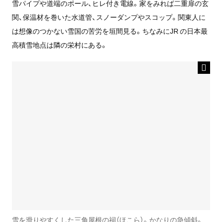
雪パイプや道端のポール、ヒレ付き電線。家をみれば二重扉の玄
関、保温材を巻いた水道管、スノーダンプやスコップ。関東人に
は想像のつかない雪国の苦労を垣間見る。ちなみにJR の日本最
高積雪地点は隣の栄村にある。
雪を滑りやすくした三角屋根の祠（ほこら）。かなりの急傾斜。