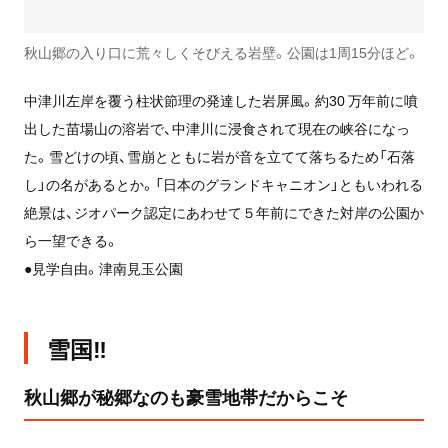
秋山郷の入り口に荒々しくそびえる岩壁。公園は1周15分ほど。
中津川左岸を覆う柱状節理の発達した岩屏風。約30 万年前に噴
出した苗場山の溶岩で、中津川に浸食されて現在の峡谷になっ
た。雪どけの頃、雪崩とともに岩が音を立てて落ちるため「石落
し」の名があるとか。「日本のグランドキャニオン」ともいわれる
絶景は、ジオパーク認定にあわせて５年前にできた対岸の公園か
ら一望できる。
●見学自由。津南見玉公園
雪国‼
秋山郷が秘郷なのも豪雪地帯だからこそ