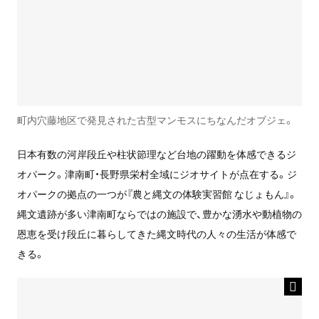
町内穴藤地区で発見された古型マンモスにちなんだオブジェ。
日本有数の河岸段丘や柱状節理など台地の躍動を体感できるジ
オパーク。津南町・長野県栄村全域にジオサイトが点在する。ジ
オパークの拠点の一つが『農と縄文の体験実習館 なじょもん』。
縄文遺跡が多い津南町ならではの施設で、豊かな湧水や動植物の
恩恵を受け段丘に暮らしてきた縄文時代の人々の生活が体感で
きる。