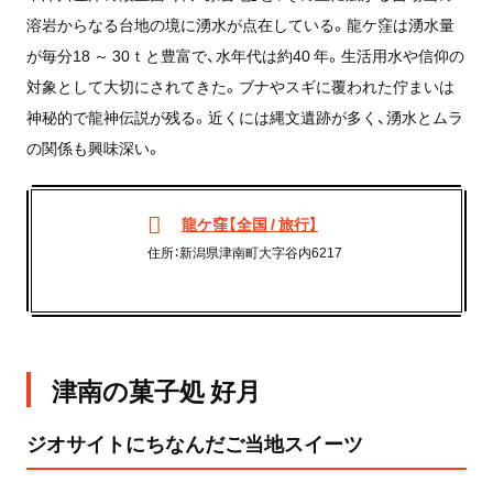
溶岩からなる台地の境に湧水が点在している。龍ケ窪は湧水量
が毎分18 ～ 30ｔと豊富で、水年代は約40 年。生活用水や信仰の
対象として大切にされてきた。ブナやスギに覆われた佇まいは
神秘的で龍神伝説が残る。近くには縄文遺跡が多く、湧水とムラ
の関係も興味深い。
龍ケ窪【全国 / 旅行】
住所：新潟県津南町大字谷内6217
津南の菓子処 好月
ジオサイトにちなんだご当地スイーツ