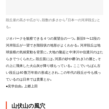
段丘崖の高さや広がり、段数の多さから「日本一の河岸段丘」と
も。
ジオパークを観察できる４つの展望台の一つ。新旧9 〜12段の
河岸段丘が一望でき階段状の地形がよくわかる。河岸段丘は地
球規模の気候変動を背景に、大地の隆起と中津川や信濃川のはた
らきでつくられた。段丘面には、河原の砂や礫（れき）の層と、そ
の上に飛来した火山灰が降り積もっている。ここでいちばん古
い段丘は40 数万年前の形成とされ、この年代の段丘が今も残っ
ているのは日本では貴重とか。
●見学自由。上郷上田
山伏山の風穴