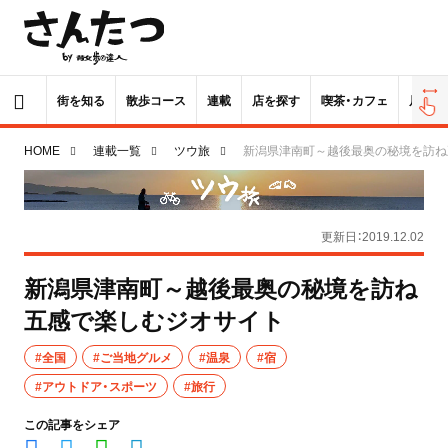
街を知る
散歩コース
連載
店を探す
喫茶・カフェ
居酒屋
HOME
連載一覧
ツウ旅
新潟県津南町～越後最奥の秘境を訪ね
更新日：2019.12.02
新潟県津南町～越後最奥の秘境を訪ね
五感で楽しむジオサイト
#全国
#ご当地グルメ
#温泉
#宿
#アウトドア・スポーツ
#旅行
この記事をシェア