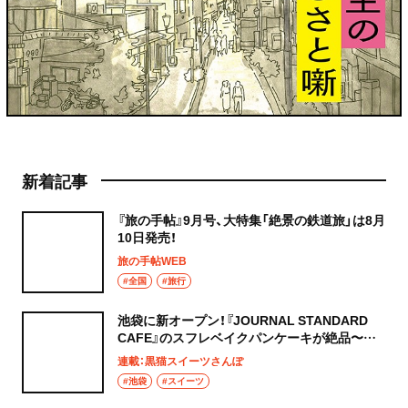
新着記事
『旅の手帖』9月号、大特集「絶景の鉄道旅」は8月
10日発売！
旅の手帖WEB
#全国
#旅行
池袋に新オープン！『JOURNAL STANDARD
CAFE』のスフレベイクパンケーキが絶品〜黒
猫スイーツ散歩 池袋編5〜
連載：黒猫スイーツさんぽ
#池袋
#スイーツ