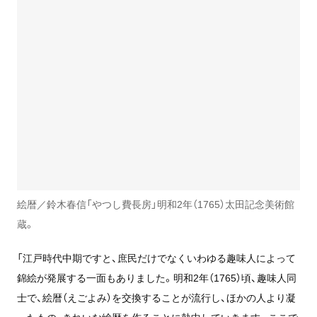
絵暦／鈴木春信「やつし費長房」明和2年（1765）太田記念美術館
蔵。
「江戸時代中期ですと、庶民だけでなくいわゆる趣味人によって
錦絵が発展する一面もありました。明和2年（1765）頃、趣味人同
士で、絵暦（えごよみ）を交換することが流行し、ほかの人より凝