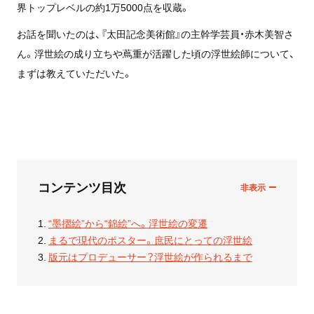
界トップレベルの約1万5000点を収蔵。
お話を聞いたのは、『太田記念美術館』の主幹学芸員・赤木美智さ
ん。浮世絵の成り立ちや蔦重が活躍した頃の浮世絵師について、
まずは教えていただいた。
コンテンツ目次
“墨摺絵”から“錦絵”へ。浮世絵の変遷
まるで現代のポスター。庶民にとっての浮世絵
版元はプロデューサー？浮世絵が作られるまで