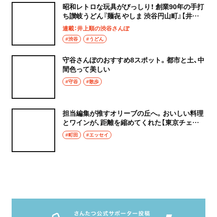
昭和レトロな玩具がびっしり！ 創業90年の手打
ち讃岐うどん『麺㐂 やしま 渋谷円山町』【井上
順の渋谷さんぽ】
連載：井上順の渋谷さんぽ
#渋谷
#うどん
守谷さんぽのおすすめ8スポット。都市と土、中
間色って美しい
#守谷
#散歩
担当編集が推すオリーブの丘へ。おいしい料理
とワインが、距離を縮めてくれた【東京チェン
飯diary】
#町田
#エッセイ