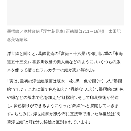
墨摺絵／奥村政信 「浮世花見車」正徳期（1711～16）頃 太田記
念美術館蔵。
浮世絵と聞くと、葛飾北斎の『富嶽三十六景』や歌川広重の『東海
道五十三次』、喜多川歌麿の美人画などのように、いくつもの版
木を使って摺ったフルカラーの絵が思い浮かぶ。
「実は、最初の浮世絵版画は版木一枚、黒一色で摺（す）った“墨摺
絵”でした。これに筆で色を加えた“丹絵（たんえ）”、墨摺絵に紅色
や緑などの版木で色を加えた“紅摺絵”、そして印刷技術が発達
し、多色摺りができるようになった“錦絵”へと展開していきま
す。ちなみに、浮世絵師が紙や布に直接筆で描いた浮世絵は“肉
筆浮世絵”と呼ばれ、錦絵と区別されています」