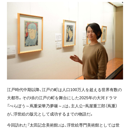
江戸時代中期以降、江戸の町は人口100万人を超える世界有数の
大都市。その頃の江戸の町を舞台にした2025年の大河ドラマ
『べらぼう～蔦重栄華乃夢噺～』は、主人公・蔦屋重三郎（蔦重）
が、浮世絵の版元として成功するまでの物語だ。
今回訪れた『太田記念美術館』は、浮世絵専門美術館としては世