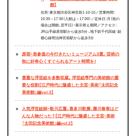
館】
住所：東京都渋谷区神宮前1-10-10／営業時間：
10:30～17:30（入館は～17:00）／定休日：月（祝の
場合は開館、翌平日）・展示替え期間／アクセス：
JR山手線原宿駅から徒歩5分 、地下鉄千代田線･副
都心線明治神宮前駅から徒歩3分
原宿・表参道の今行きたいミュージアム3選。芸術の
秋に好奇心くすぐられるアート時間を！
貴重な浮世絵を多数収蔵。浮世絵専門の美術館の重
要な役割【江戸時代に隆盛した文芸･美術『太田記念
美術館』編vol.3】
人気浮世絵師・歌川広重、喜多川歌麿、勝川春章はど
んな人物だった？【江戸時代に隆盛した文芸･美術
『太田記念美術館』編vol.2】