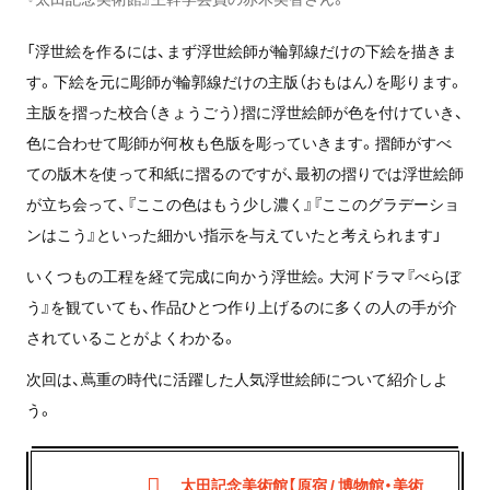
「浮世絵を作るには、まず浮世絵師が輪郭線だけの下絵を描きま
す。下絵を元に彫師が輪郭線だけの主版（おもはん）を彫ります。
主版を摺った校合（きょうごう）摺に浮世絵師が色を付けていき、
色に合わせて彫師が何枚も色版を彫っていきます。摺師がすべ
ての版木を使って和紙に摺るのですが、最初の摺りでは浮世絵師
が立ち会って、『ここの色はもう少し濃く』『ここのグラデーショ
ンはこう』といった細かい指示を与えていたと考えられます」
いくつもの工程を経て完成に向かう浮世絵。大河ドラマ『べらぼ
う』を観ていても、作品ひとつ作り上げるのに多くの人の手が介
されていることがよくわかる。
次回は、蔦重の時代に活躍した人気浮世絵師について紹介しよ
う。
太田記念美術館【原宿 / 博物館・美術