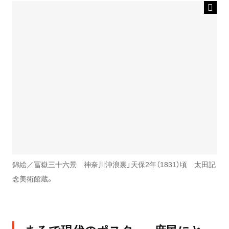
錦絵／冨嶽三十六景 神奈川沖浪裏」天保2年（1831）頃 太田記
念美術館蔵。