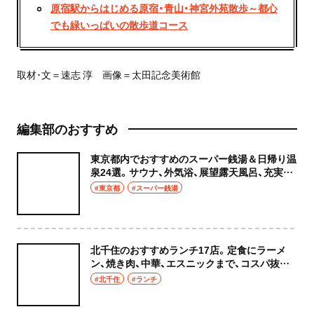
原宿駅からはじめる原宿・青山・神宮外苑散歩～都心
でも緑いっぱいの散歩道コース
取材･文＝速志 淳 画像＝太田記念美術館
編集部のおすすめ
東京都内でおすすめのスーパー銭湯＆日帰り温
泉24選。サウナ、外気浴、展望露天風呂、充実の
癒やし空間へ
#東京都
#スーパー銭湯
北千住のおすすめランチ17店。定食にラーメ
ン、焼き肉、中華、エスニックまで、コスパ抜群
な店もおしゃれな店も網羅してご紹介！
#北千住
#ランチ