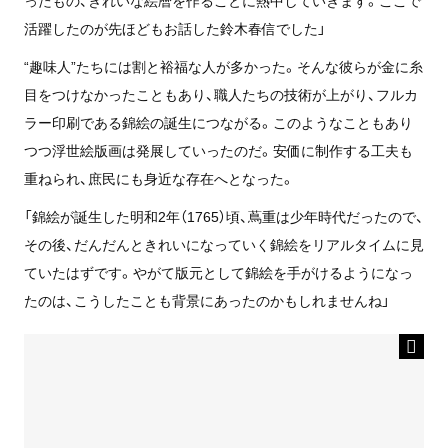
ったもの、きれいな絵暦を作ることに熱中していきます。ここで
活躍したのが先ほどもお話した鈴木春信でした」
“趣味人”たちには割と裕福な人が多かった。そんな彼らが金に糸
目をつけなかったこともあり、職人たちの技術が上がり、フルカ
ラー印刷である錦絵の誕生につながる。このようなこともあり
つつ浮世絵版画は発展していったのだ。安価に制作する工夫も
重ねられ、庶民にも身近な存在へとなった。
「錦絵が誕生した明和2年（1765）頃、蔦重は少年時代だったので、
その後、だんだんときれいになっていく錦絵をリアルタイムに見
ていたはずです。やがて版元として錦絵を手がけるようになっ
たのは、こうしたことも背景にあったのかもしれませんね」