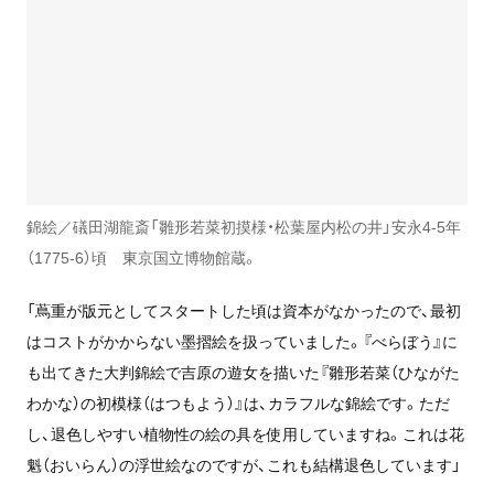
錦絵／礒田湖龍斎「雛形若菜初摸様・松葉屋内松の井」安永4-5年
（1775-6）頃 東京国立博物館蔵。
「蔦重が版元としてスタートした頃は資本がなかったので、最初
はコストがかからない墨摺絵を扱っていました。『べらぼう』に
も出てきた大判錦絵で吉原の遊女を描いた『雛形若菜（ひながた
わかな）の初模様（はつもよう）』は、カラフルな錦絵です。ただ
し、退色しやすい植物性の絵の具を使用していますね。これは花
魁（おいらん）の浮世絵なのですが、これも結構退色しています」