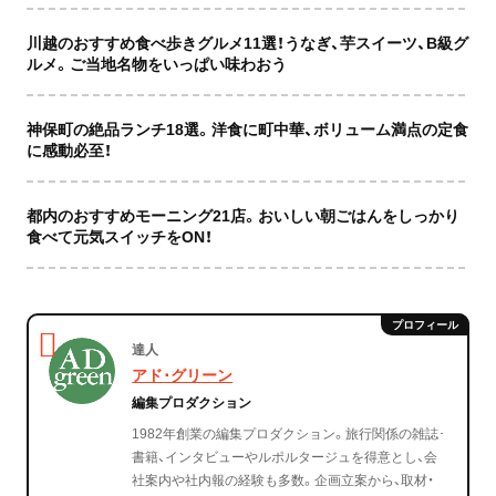
川越のおすすめ食べ歩きグルメ11選！うなぎ、芋スイーツ、B級グ
ルメ。ご当地名物をいっぱい味わおう
神保町の絶品ランチ18選。洋食に町中華、ボリューム満点の定食
に感動必至！
都内のおすすめモーニング21店。おいしい朝ごはんをしっかり
食べて元気スイッチをON！
達人
アド･グリーン
編集プロダクション
1982年創業の編集プロダクション。旅行関係の雑誌･
書籍、インタビューやルポルタージュを得意とし、会
社案内や社内報の経験も多数。企画立案から、取材・