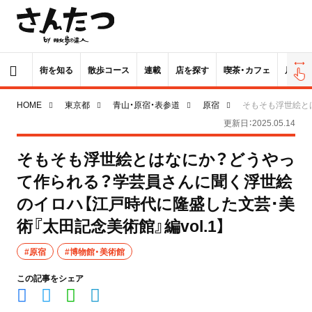
街を知る
散歩コース
連載
店を探す
喫茶・カフェ
居酒屋
HOME
東京都
青山・原宿・表参道
原宿
そもそも浮世絵とは
更新日：2025.05.14
そもそも浮世絵とはなにか？どうやっ
て作られる？学芸員さんに聞く浮世絵
のイロハ【江戸時代に隆盛した文芸･美
術『太田記念美術館』編vol.1】
#原宿
#博物館・美術館
この記事をシェア