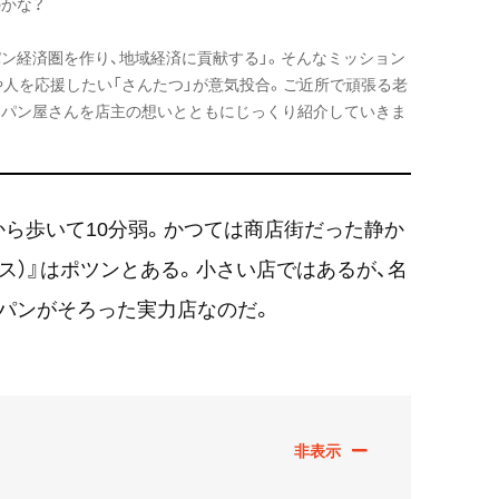
かな？
ン経済圏を作り、地域経済に貢献する」。そんなミッション
や人を応援したい「さんたつ」が意気投合。ご近所で頑張る老
なパン屋さんを店主の想いとともにじっくり紹介していきま
ら歩いて10分弱。かつては商店街だった静か
ンパス）』はポツンとある。小さい店ではあるが、名
パンがそろった実力店なのだ。