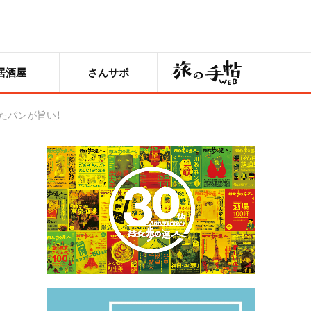
旅の手帖
居酒屋
さんサポ
たパンが旨い！